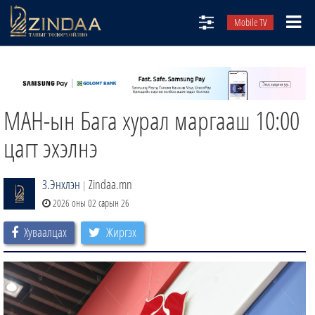
Mobile TV
НИЙТЛЭЛЧИД
ТВ8
МАН-ын Бага хурал маргааш 10:00
ӨГЛӨӨНИЙ СОНИН
АУДИО ЗОХИОЛ
цагт эхэлнэ
ЗИНДАА СЭТГҮҮЛ
З.Энхлэн
Zindaa.mn
|
2026 оны 02 сарын 26
Хуваалцах
Жиргэх