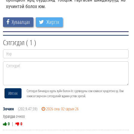
хүчинтэй болох юм.
Хуваалцах
Жиргэх
Сэтгэгдэл (
1
)
Сэтгэгдэл бичихдээ хууль зүйн болон ёс суртахууны хэм хэмжээг хүндэтгэнэ үү. Хэм
Илгээх
хэмжээг зөрчсөн сэтгэгдэлийг админ устгах эрхтэй.
Зочин
(202.9.47.59)
2026 оны 02 сарын 26
Хуралдаа очноо
0
|
0