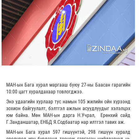
МАН-ын Бага хурал маргааш буюу 27-ны Баасан гарагийн
10:00 цагт хуралдахаар товлогджээ.
Энэ удаагийн хурлаар тус намын 105 жилийн ойн хүрээнд
зохион байгуулалт, бэлтгэл ажлын асуудлуудыг хэлэлцэх
юм байна. Мөн МАН-ын дарга Н.Учрал, Ерөнхий сайд
Г.Занданшатар, ЕНБД Я.Содбаатар нар илтгэл тавих аж.
МАН-ын Бага хурал 597 гишүүнтэй, 298 гишүүн хуралд
оролцвол ирц бүрдсэнд тооцож гаргасан шийдвэрүүд нь