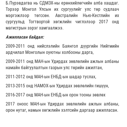
Б.Пүрэвдагва нь СДМЗХ-ны ерөнхийлөгчийн алба хашдаг.
Тэрээр Монгол Улсын их сургуулийг улс төр судлаач
мэргэжлээр төгссөн. Австралийн Нью-Кестлийн их
сургуульд Тогтвортой хөгжлийн чиглэлээр 2017 онд
магистрын зэрэг хамгаалжээ.
Ажилласан байдал:
2009-2011 онд нийслэлийн Баянгол дүүргийн Нийгмийн
ардчилал Монголын оуютны холбооны дарга,
2009-2011 онд МАН-ын Удирдах зөвлөлийн ажлын албаны
намайн байгуулалтын газрын улс төрийн ажилтан,
2011-2012 онд МАН-ын ЕНБД-ын шадар туслах,
2013-2015 онд НАМОХ-ын Удирдах зөвлөлийн гишүүн,
2016-2017 онд МАН-ын ЕНБД-ын орон тооны зөвлөх
2017 оноос МАН-ын Удирдах зөвлөлийн ажлын албаны,
орон нутаг, намын хөгжлийн хэлтсийн даргаар ажилласан.