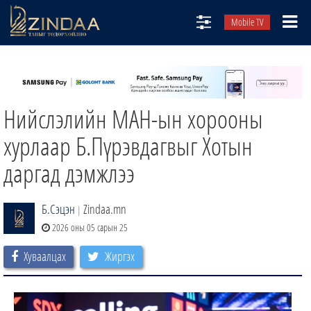
Mobile TV
НИЙТЛЭЛЧИД
ТВ8
Нийслэлийн МАН-ын хорооны
ӨГЛӨӨНИЙ СОНИН
АУДИО ЗОХИОЛ
хурлаар Б.Пүрэвдагвыг Хотын
ЗИНДАА СЭТГҮҮЛ
даргад дэмжлээ
Б.Сэцэн
Zindaa.mn
|
2026 оны 05 сарын 25
Хуваалцах
Жиргэх