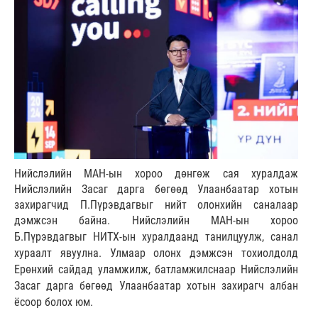
Нийслэлийн МАН-ын хороо дөнгөж сая хуралдаж
Нийслэлийн Засаг дарга бөгөөд Улаанбаатар хотын
захирагчид П.Пүрэвдагвыг нийт олонхийн саналаар
дэмжсэн байна.
Нийслэлийн МАН-ын хороо
Б.Пүрэвдагвыг НИТХ-ын хуралдаанд танилцуулж, санал
хураалт явуулна. Улмаар олонх дэмжсэн тохиолдолд
Ерөнхий сайдад уламжилж, батламжилснаар Нийслэлийн
Засаг дарга бөгөөд Улаанбаатар хотын захирагч албан
ёсоор болох юм.