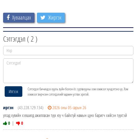
Хуваалцах
Жиргэх
Сэтгэгдэл (
2
)
Сэтгэгдэл бичихдээ хууль зүйн болон ёс суртахууны хэм хэмжээг хүндэтгэнэ үү. Хэм
Илгээх
хэмжээг зөрчсөн сэтгэгдэлийг админ устгах эрхтэй.
иргэн
(43.228.129.134)
2026 оны 05 сарын 26
улсад хувийн хэвшилд ажилласан түүх юу ч байхгүй намын цүнх баригч хийсэн түүхтэй
0
|
0