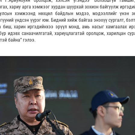
л Г.Ариунбуян оролцож, хэлсэн үгэндээ “Болзошгүй гамшиг
гах, хариу арга хэмжээг хурдан шуурхай зохион байгуулж иргэди
, улсын хэмжээнд нөхцөл байдлын мэдээ, мэдээллийг үнэн з
ргүүний үндсэн үүрэг юм. Бидний хийж байгаа энэхүү сургалт, бэл
 биш, харин иргэдийнхээ эрүүл мэнд, амь насыг хамгаалах ир
бүр идэвх санаачилгатай, хариуцлагатай оролцож, харилцан сур
тэй байна” гэлээ.