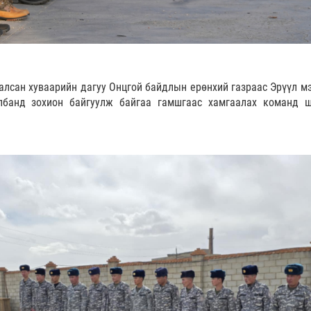
лсан хуваарийн дагуу Онцгой байдлын ерөнхий газраас Эрүүл м
лбанд зохион байгуулж байгаа гамшгаас хамгаалах команд 