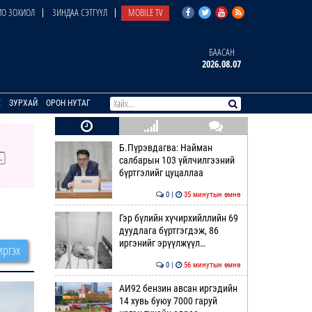
О ЗОХИОЛ
ЗИНДАА СЭТГҮҮЛ
MOBILE TV
БААСАН
2026.08.07
E
ЗУРХАЙ
ОРОН НУТАГ
Б.Пүрэвдагва: Найман
салбарын 103 үйлчилгээний
бүртгэлийг цуцаллаа
0 |
35 минутын өмнө
Гэр бүлийн хүчирхийллийн 69
дуудлага бүртгэгдэж, 86
иргэнийг эрүүлжүүл…
ргэх
0 |
56 минутын өмнө
АИ92 бензин авсан иргэдийн
14 хувь буюу 7000 гаруй