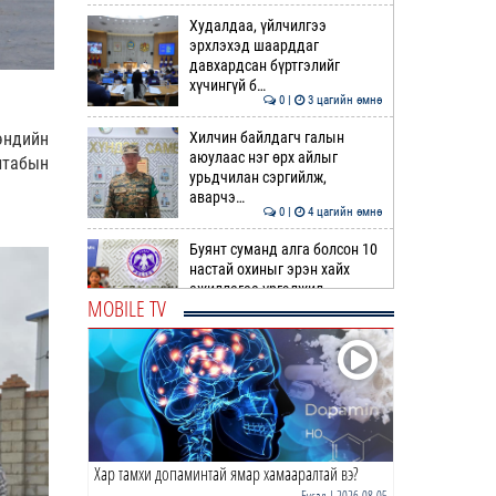
Худалдаа, үйлчилгээ
эрхлэхэд шаарддаг
давхардсан бүртгэлийг
хүчингүй б…
0 |
3 цагийн өмнө
Хилчин байлдагч галын
эндийн
аюулаас нэг өрх айлыг
штабын
урьдчилан сэргийлж,
аварчэ…
0 |
4 цагийн өмнө
Буянт суманд алга болсон 10
настай охиныг эрэн хайх
ажиллагаа үргэлжил…
MOBILE TV
0 |
4 цагийн өмнө
ОБЕГ | Бүх сумд цас,
шуурганы үед зам нээх
зориулалтын техниктэй
болсо…
0 |
4 цагийн өмнө
Хар тамхи допаминтай ямар хамааралтай вэ?
Өнөөдөр гурван дүүрэгт
ЦАХИЛГААН ХЯЗГААРЛАНА
Бусад
| 2026-08-05