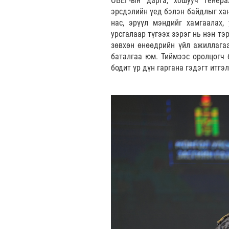
ОБЕГ-ын дарга, хошууч генера
эрсдэлийн үед бэлэн байдлыг хан
нас, эрүүл мэндийг хамгаалах
урсгалаар түгээх зэрэг нь нэн тэ
зөвхөн өнөөдрийн үйл ажиллагаа
баталгаа юм. Тиймээс оролцогч 
бодит үр дүн гаргана гэдэгт итгэл