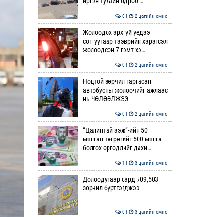
иргэн тухайн өдрөө …
0 |
2 цагийн өмнө
Жолоодох эрхгүй үедээ
согтуугаар тээврийн хэрэгсэл
жолоодсон 7 гэмт хэ…
0 |
2 цагийн өмнө
Ноцтой зөрчил гаргасан
автобусны жолоочийг ажлаас
нь ЧӨЛӨӨЛЖЭЭ
0 |
2 цагийн өмнө
“Цалинтай ээж”-ийн 50
мянган төгрөгийг 500 мянга
болгох өргөдлийг дахи…
1 |
3 цагийн өмнө
Долоодугаар сард 709,503
зөрчил бүртгэгджээ
0 |
3 цагийн өмнө