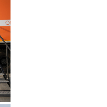
Монголын шатахууны
хомстлыг иргэддээ
анхааруулсан 5 улс
1 |
2026-08-06
ЗӨВЛӨМЖ | Нэгдүгээр ангийн
хүүхдээ цахимаар
бүртгүүлэхэд юу анхаарах в…
0 |
2026-08-06
Дорноговь аймгийн
өвөлжилтийн бэлтгэл 81.2
хувьтай үргэлжилж байна
0 |
2026-08-06
Согтуугаар тээврийн
хэрэгсэл жолоодсон 95
тохиолдол бүртгэгджээ
1 |
2026-08-06
ХЭМЛЭЖ дуусдаггүй
ХЭМНЭЛТ