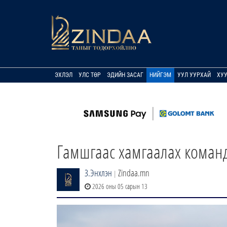
ЭХЛЭЛ
УЛС ТӨР
ЭДИЙН ЗАСАГ
НИЙГЭМ
УУЛ УУРХАЙ
ХУ
Гамшгаас хамгаалах команд
З.Энхлэн
Zindaa.mn
|
2026 оны 05 сарын 13