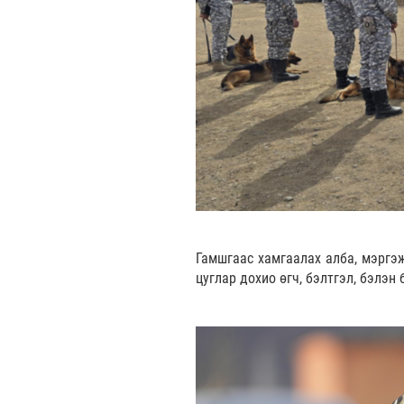
Гамшгаас хамгаалах алба, мэргэ
цуглар дохио өгч, бэлтгэл, бэлэн