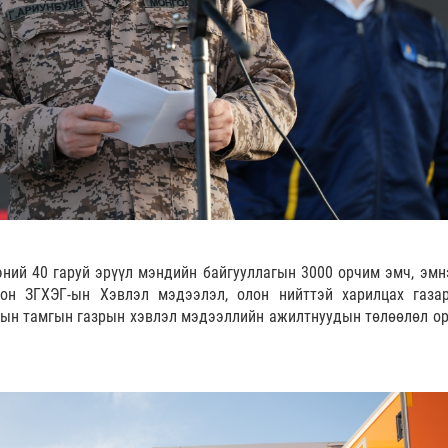
ний 40 гаруй эрүүл мэндийн байгууллагын 3000 орчим эмч, эмн
он ЗГХЭГ-ын Хэвлэл мэдээлэл, олон нийттэй харилцах газар
аргын тамгын газрын хэвлэл мэдээллийн ажилтнуудын төлөөлөл о