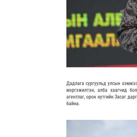
Дадлага сургуульд улсын хэмжээ
мэргэжилтэн, алба хаагчид бол
агентлаг, орон нутгийн Засаг д
байна.