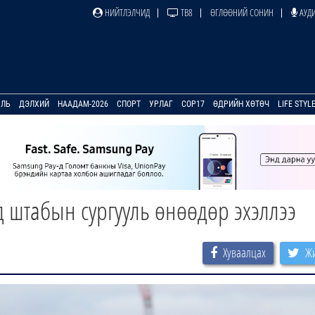
НИЙТЛЭЛЧИД
ТВ8
ӨГЛӨӨНИЙ СОНИН
АУДИ
УЛЬ
ДЭЛХИЙ
НААДАМ-2026
СПОРТ
УРЛАГ
COP17
ӨДРИЙН ХӨТӨЧ
LIFE STYL
 штабын сургууль өнөөдөр эхэллээ
Хуваалцах
Жи