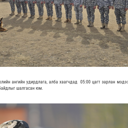
жлийн ангийн удирдлага, алба хаагчдад 05:00 цагт зарлан мэдэ
 байдлыг шалгасан юм.