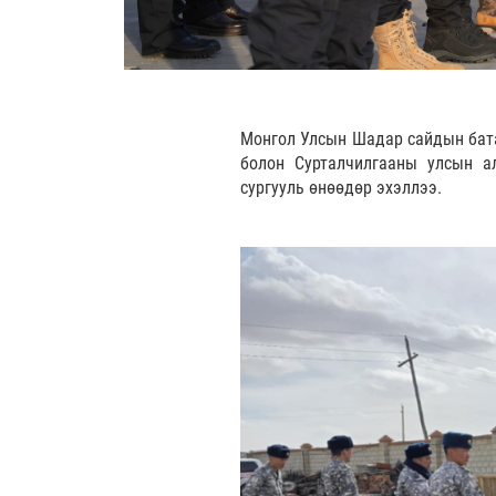
Монгол Улсын Шадар сайдын бата
болон Сурталчилгааны улсын а
сургууль өнөөдөр эхэллээ.