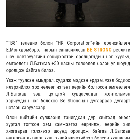
"ТВ8" телевиз болон "HR Corporation"-ийн ерөнхийлөгч
Ё.Мөнхдэмбэрэл нарын санаачилсан
BE STRONG
реалити
шоу нэвтрүүлгийн сонирхолтой оролцогчдын нэг хуульч,
өмгөөлөгч Л.Батжав +50 насны төлөөлөл болон уг шоунд
оролцож байгаа билээ.
Үзэж туулсан амьдрал, судалж мэдсэн эрдэм, үзэл бодлоо
илэрхийлэх эрх чөлөөг нэгэнт өөрийн болгосон өмгөөлөгч
Л.Батжав зөв, цэгцтэй хувцасладаг жентельмэн
харчуудын нэг болохоо Be Strong-ын дугаараас дугаарт
нотлон харуулсаар.
Олон нийтийн сүлжээнд танигдсан дүр хийгээд өнөөг
хүртэл тогтсон хэм хэмжээгээ өөрчилж, өөрийн хил
хязгаараа тэлэхээр шоунд оролцож байгаа Л.Батжав
өнгөрсөн дугаарт хувь хүний илэрхийлэл болсон хувцасны