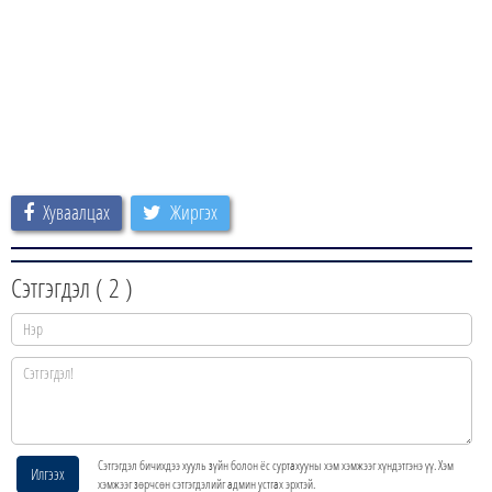
Хуваалцах
Жиргэх
Сэтгэгдэл (
2
)
Сэтгэгдэл бичихдээ хууль зүйн болон ёс суртахууны хэм хэмжээг хүндэтгэнэ үү. Хэм
Илгээх
хэмжээг зөрчсөн сэтгэгдэлийг админ устгах эрхтэй.