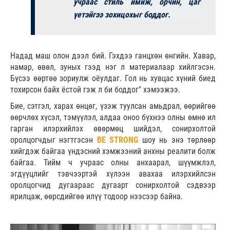
учраас стиль имиж, орчин, цаг
үетэйгээ зохицохыг боддог.
Надад маш олон дээл бий. Гэхдээ ганцхөн өнгийн. Хавар,
намар, өвөл, зуных гээд нэг л материалаар хийлгэсэн.
Бүсээ өөртөө зориулж оёулдаг. Гол нь хувцас хүний биед
тохирсон байх ёстой гэж л би боддог" хэмээжээ.
Бие, сэтгэл, харах өнцөг, үзэж туулсан амьдрал, өөрийгөө
өөрчлөх хүсэл, тэмүүлэл, алдаа оноо бүхнээ олны өмнө ил
гарган илэрхийлэх өвөрмөц шийдэл, сонирхолтой
оролцогчдыг нэгтгэсэн
BE STRONG
шоу нь энэ төрлөөр
хийгдэж байгаа үндэсний хэмжээний анхны реалити болж
байгаа. Тийм ч учраас олны анхаарал, шүүмжлэл,
эгдүүцлийг тэвчээртэй хүлээн авахаа илэрхийлсэн
оролцогчид дугаараас дугаарт сонирхолтой сэдвээр
ярилцаж, өөрсдийгөө илүү тодоор нээсээр байна.