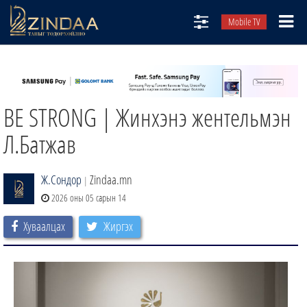
Mobile TV
НИЙТЛЭЛЧИД
ТВ8
BE STRONG | Жинхэнэ жентельмэн
ӨГЛӨӨНИЙ СОНИН
АУДИО ЗОХИОЛ
Л.Батжав
ЗИНДАА СЭТГҮҮЛ
Ж.Сондор
Zindaa.mn
|
2026 оны 05 сарын 14
Хуваалцах
Жиргэх