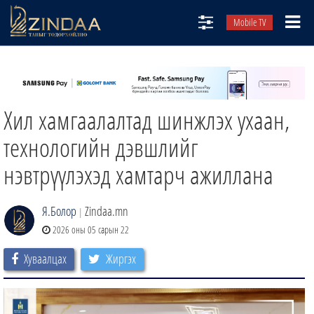
Mobile TV
НИЙТЛЭЛЧИД
ТВ8
Хил хамгаалалтад шинжлэх ухаан,
ӨГЛӨӨНИЙ СОНИН
АУДИО ЗОХИОЛ
технологийн дэвшлийг
ЗИНДАА СЭТГҮҮЛ
нэвтрүүлэхэд хамтарч ажиллана
Я.Болор
Zindaa.mn
|
2026 оны 05 сарын 22
Хуваалцах
Жиргэх