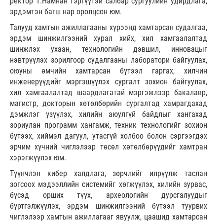
ректор Т.Намнан тэргүүтэй салбар сургуулийн удирдлага,
эрдэмтэн багш нар оролцсон юм.
Талууд хамтын ажиллагааны хүрээнд хамтарсан судалгаа,
эрдэм шинжилгээний хурал хийх, хил хамгаалалтад
шинжлэх ухаан, технологийн дэвшил, инновацыг
нэвтрүүлэх зорилгоор судалгааны лаборатори байгуулах,
оюуны өмчийн хамтарсан бүтээл гаргах, хилчин
инженерүүдийг мэргэшүүлэх сургалт зохион байгуулах,
хил хамгаалалтад шаардлагатай мэргэжлээр бакалавр,
магистр, докторын хөтөлбөрийн сургалтад хамрагдахад
дэмжлэг үзүүлэх, хилийн аюулгүй байдлыг хангахад
зориулан программ хангамж, техник технологийг зохион
бүтээх, хиймэл дагуул, утасгүй холбоо болон сэргээгдэх
эрчим хүчний чиглэлээр төсөл хөтөлбөрүүдийг хамтран
хэрэгжүүлэх юм.
Түүнчлэн кибер халдлага, зөрчлийг илрүүлж таслан
зогсоох мэдээллийн системийг хөгжүүлэх, хилийн зурвас,
бүсэд орших түүх, археологийн дурсгалуудыг
бүртгэлжүүлэх, эрдэм шинжилгээний бүтээл туурвих
чиглэлээр хамтын ажиллагааг явуулж, цаашид хамтарсан