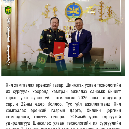
Хил хамгаалах ерөнхий газар, Шинжлэх ухаан технологийн
их сургууль хооронд хамтран ажиллах санамж бичигт
гарын үсэг зурах үйл ажиллагаа 2026 оны тавдугаар
сарын 22-ны өдөр боллоо. Тус үйл ажиллагаанд Хил
хамгаалах ерөнхий газрын дарга, Хилийн цэргийн
командлагч, хошууч генерал Ж.Бямбасүрэн тэргүүтэй
удирдлагууд Шинжлэх ухаан технологийн их сургуулийн