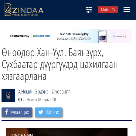
Mobile TV
НИЙТЛЭЛЧИД
ТВ8
Өнөөдөр Хан-Уул, Баянзүрх,
ӨГЛӨӨНИЙ СОНИН
АУДИО ЗОХИОЛ
Сүхбаатар дүүргүүдэд цахилгаан
ЗИНДАА СЭТГҮҮЛ
хязгаарлана
Х.Номин-Эрдэнэ
Zindaa.mn
|
2026 оны 06 сарын 10
Хуваалцах
Жиргэх