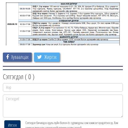
Хуваалцах
Жиргэх
Сэтгэгдэл (
0
)
Сэтгэгдэл бичихдээ хууль зүйн болон ёс суртахууны хэм хэмжээг хүндэтгэнэ үү. Хэм
Илгээх
хэмжээг зөрчсөн сэтгэгдэлийг админ устгах эрхтэй.