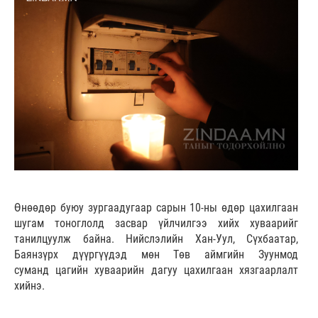
Өнөөдөр буюу зургаадугаар сарын 10-ны өдөр цахилгаан
шугам тоноглолд засвар үйлчилгээ хийх хуваарийг
танилцуулж байна. Нийслэлийн Хан-Уул, Сүхбаатар,
Баянзүрх дүүргүүдэд мөн Төв аймгийн Зуунмод
суманд цагийн хуваарийн дагуу цахилгаан хязгаарлалт
хийнэ.