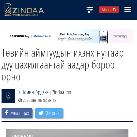
Mobile TV
НИЙТЛЭЛЧИД
ТВ8
Төвийн аймгуудын ихэнх нутгаар
ӨГЛӨӨНИЙ СОНИН
АУДИО ЗОХИОЛ
дуу цахилгаантай аадар бороо
ЗИНДАА СЭТГҮҮЛ
орно
Х.Номин-Эрдэнэ
Zindaa.mn
|
2026 оны 06 сарын 18
Хуваалцах
Жиргэх