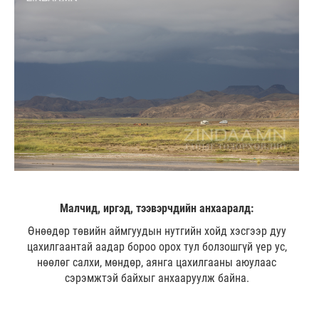
Малчид, иргэд, тээвэрчдийн анхааралд:
Өнөөдөр төвийн аймгуудын нутгийн хойд хэсгээр дуу
цахилгаантай аадар бороо орох тул болзошгүй үер ус,
нөөлөг салхи, мөндөр, аянга цахилгааны аюулаас
сэрэмжтэй байхыг анхааруулж байна.