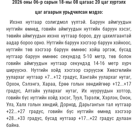
2026 оны 06-р сарын 18-ны 08 цагаас 20 цаг хүртэлх
цаг агаарын урьдчилсан мэдээ:
Ихэнх нутгаар солигдмол үүлтэй. Баруун аймгуудын
нутгийн өмнөд, говийн аймгуудын нутгийн баруун хэсэг,
төвийн аймгуудын ихэнх нутгаар бороо, дуу цахилгаантай
аадар бороо орно. Нутгийн баруун хэсгээр баруун хойноос,
нутгийн төв хэсгээр баруун өмнөөс хойш эргэж, бусад
нутгаар баруун өмнөөс секундэд 5-10 метр, төв болон
говийн аймгуудын нутгаар секундэд 14-16 метр хүрч
ширүүснэ. Нутгийн хойд хэсгээр сэрүүсэж Хөвсгөлийн
уулархаг нутгаар +7...+12 градус, Хангайн уулархаг нутаг,
Орхон, Сэлэнгэ, Хараа, Ерөө голын хөндийгөөр +12...+17
градус, Алтайн уулархаг нутаг, Их нууруудын хотгор,
говийн бүс нутгийн хойд хэсэг, Туул, Тэрэлж, Хэрлэн, Онон,
Улз, Халх голын хөндий, Дорнод, Дарьгангын тал нутгаар
+22...+27 градус, говийн бүс нутгийн өмнөд хэсгээр
+28...+33 градус, бусад нутгаар +17...+22 градус дулаан
байна.