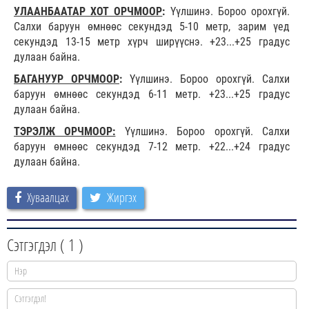
УЛААНБААТАР ХОТ ОРЧМООР
:
Үүлшинэ. Бороо орохгүй.
Салхи баруун өмнөөс секундэд 5-10 метр, зарим үед
секундэд 13-15 метр хүрч ширүүснэ. +23...+25 градус
дулаан байна.
БАГАНУУР ОРЧМООР
:
Үүлшинэ. Бороо орохгүй. Салхи
баруун өмнөөс секундэд 6-11 метр. +23...+25 градус
дулаан байна.
ТЭРЭЛЖ ОРЧМООР:
Үүлшинэ. Бороо орохгүй. Салхи
баруун өмнөөс секундэд 7-12 метр. +22...+24 градус
дулаан байна.
Хуваалцах
Жиргэх
Сэтгэгдэл (
1
)