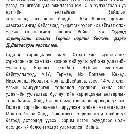
улсад танигдсан үйл ажиллагаа юм. Энэ уулзалтаар бүс
нутгийн энхтайван байдлыг
хамгаалах, энхтайван байдлыг бий болгох, цөмийн
зэвсгээс ангид байлгахад гүйцэтгэх үүрэг их байгааг олон
улсын төлөөлөгчид онцолж байна” гэж
Гадаад
харилцааны яамны Төрийн нарийн бичгийн дарга
Д.Даваасүрэн ярьсан юм.
Гадаад харилцааны яам, Стратегийн судалгааны
хүрээлэнгээс хамтран зохион байгуулж буй энэ удаагийн
уулзалтад Европын Холбоо, НҮБ-ын системийн
байгууллагууд, АНУ, Герман, Их Британи, Канад,
Нидерланд, Норвеги, Франц, Швейцарь, зэрэг 14 улс, олон
улсын байгууллагын төлөөлөл оролцож байна. Энэ
удаагийн уулзалтад бүс нутгийн харилцааны анхаарлын
төвд байгаа Хойд Солонгосын төлөөлөл оролцоогүй аж.
Гадаад хэргийн яаманд ирүүлсэн албан мэдэгдэлдээ
Монгол болон Хойд Солонгосын харилцаатай холбоогүй
бөгөөд дотоодод үүссэн зарим нэгэн асуудлаас болж
оролцохгүй болсон гэдгээ уламжилсан байна.