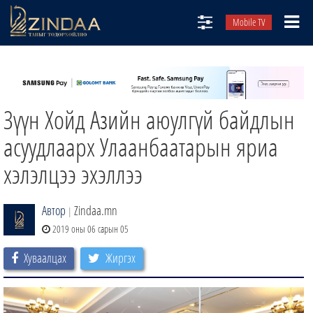
Mobile TV
НИЙТЛЭЛЧИД
ТВ8
Зүүн Хойд Азийн аюулгүй байдлын
ӨГЛӨӨНИЙ СОНИН
АУДИО ЗОХИОЛ
асуудлаарх Улаанбаатарын яриа
ЗИНДАА СЭТГҮҮЛ
хэлэлцээ эхэллээ
Автор
Zindaa.mn
|
2019 оны 06 сарын 05
Хуваалцах
Жиргэх