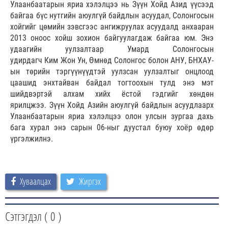
Улаанбаатарын яриа хэлэлцээ нь Зүүн Хойд Азид үүсээд
байгаа бүс нутгийн аюулгүй байдлын асуудал, Солонгосын
хойгийг цөмийн зэвсгээс ангижруулах асуудалд анхааран
2013 оноос хойш зохион байгуулагдаж байгаа юм. Энэ
удаагийн уулзалтаар Умард Солонгосын
удирдагч Ким Жон Ун, Өмнөд Солонгос болон АНУ, БНХАУ-
ын төрийн тэргүүнүүдтэй уулзсан уулзалтыг онцлоод
цаашид энхтайван байдал тогтоохын тулд энэ мэт
шийдвэртэй алхам хийх ёстой гэдгийг хөндөн
ярилцжээ. Зүүн Хойд Азийн аюулгүй байдлын асуудлаарх
Улаанбаатарын яриа хэлэлцээ олон улсын зургаа дахь
бага хурал энэ сарын 06-ныг дуустал буюу хоёр өдөр
үргэлжилнэ.
Хуваалцах
Жиргэх
Сэтгэгдэл (
0
)