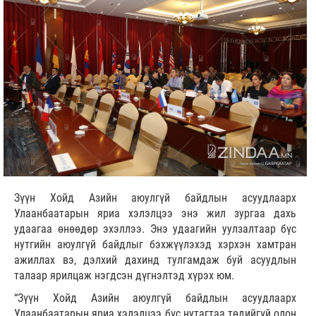
Зүүн Хойд Азийн аюулгүй байдлын асуудлаарх
Улаанбаатарын яриа хэлэлцээ энэ жил зургаа дахь
удаагаа өнөөдөр эхэллээ. Энэ удаагийн уулзалтаар бүс
нутгийн аюулгүй байдлыг бэхжүүлэхэд хэрхэн хамтран
ажиллах вэ, дэлхий дахинд тулгамдаж буй асуудлын
талаар ярилцаж нэгдсэн дүгнэлтэд хүрэх юм.
“Зүүн Хойд Азийн аюулгүй байдлын асуудлаарх
Улаанбаатарын яриа хэлэлцээ бүс нутагтаа төдийгүй олон