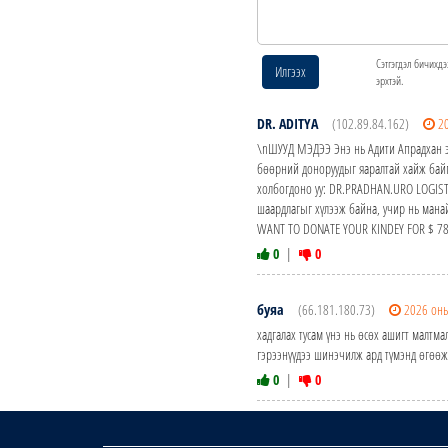
Сэтгэгдэл бичихдэ
Илгээх
эрхтэй.
DR. ADITYA
(102.89.84.162)
2
\nШУУД МЭДЭЭ Энэ нь Адити Апрадхан э
бөөрний доноруудыг яаралтай хайж байг
холбогдоно уу: DR.PRADHAN.URO LOGIST
шаардлагыг хүлээж байна, учир нь манай
WANT TO DONATE YOUR KINDEY FOR $ 7
0
|
0
буяа
(66.181.180.73)
2026 оны
хадгалах тусам үнэ нь өсөх ашигт малтм
гэрээнүүдээ шинэчилж ард түмэнд өгөөж
0
|
0