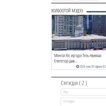
ХОЛБООТОЙ МЭДЭЭ
тний ховор хоёр бичвэрийг
Монгол Улс иргэдээ Тель-Авиваас
нгол Улсад буца…
Египетээр дам…
2026 оны 04 сарын 06
2026 оны 03 сарын 02
Сэтгэгдэл (
2
)