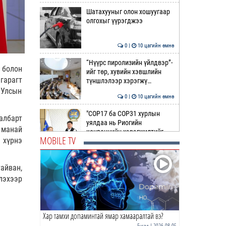
Шатахууныг олон хошуугаар
олгохыг үүрэгджээ
0 |
10 цагийн өмнө
“Нүүрс пиролизийн үйлдвэр”-
 болон
ийг төр, хувийн хэвшлийн
гарагт
түншлэлээр хэрэгжү…
 Улсын
0 |
10 цагийн өмнө
"COP17 ба COP31 хурлын
албарт
уялдаа нь Риогийн
 манай
конвенцийн хэрэгжилтийг
MOBILE TV
 хүрнэ
ахиул…
0 |
11 цагийн өмнө
Монгол төрийн парадокс нь
айван,
шатахуун
лэхээр
0 |
11 цагийн өмнө
Хар тамхи допаминтай ямар хамааралтай вэ?
Б.Пүрэвдагва: Найман
салбарын 103 үйлчилгээний
Бусад
| 2026-08-05