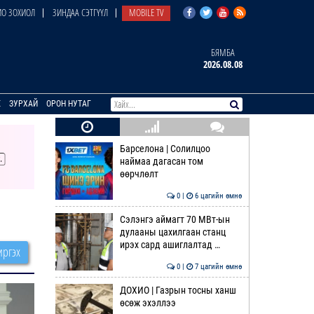
О ЗОХИОЛ
ЗИНДАА СЭТГҮҮЛ
MOBILE TV
БЯМБА
2026.08.08
E
ЗУРХАЙ
ОРОН НУТАГ
Барселона | Солилцоо
наймаа дагасан том
өөрчлөлт
0 |
6 цагийн өмнө
Сэлэнгэ аймагт 70 МВт-ын
дулааны цахилгаан станц
ирэх сард ашиглалтад …
ргэх
0 |
7 цагийн өмнө
ДОХИО | Газрын тосны ханш
өсөж эхэллээ