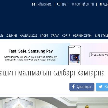
НИЙТЛЭЛЧИД
ТВ8
ӨГЛӨӨНИЙ СОНИН
АУДИ
УЛЬ
ДЭЛХИЙ
НААДАМ-2026
СПОРТ
УРЛАГ
COP17
ӨДРИЙН ХӨТӨЧ
LIFE STYL
 ашигт малтмалын салбарт хамтарна
Хуваалцах
Жи