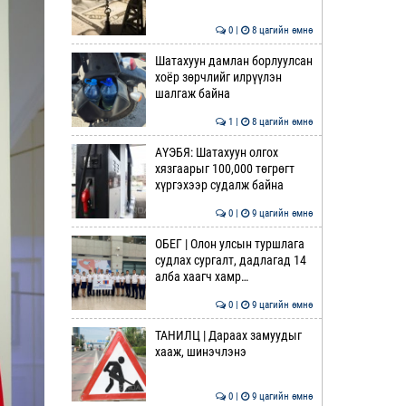
0 |
8 цагийн өмнө
Шатахуун дамлан борлуулсан
хоёр зөрчлийг илрүүлэн
шалгаж байна
1 |
8 цагийн өмнө
АҮЭБЯ: Шатахуун олгох
хязгаарыг 100,000 төгрөгт
хүргэхээр судалж байна
0 |
9 цагийн өмнө
ОБЕГ | Олон улсын туршлага
судлах сургалт, дадлагад 14
алба хаагч хамр…
0 |
9 цагийн өмнө
ТАНИЛЦ | Дараах замуудыг
хааж, шинэчлэнэ
0 |
9 цагийн өмнө