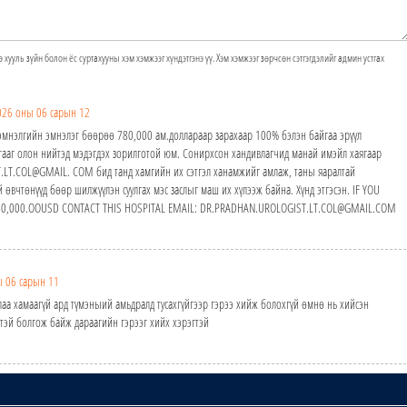
э хууль зүйн болон ёс суртахууны хэм хэмжээг хүндэтгэнэ үү. Хэм хэмжээг зөрчсөн сэтгэгдэлийг админ устгах
026 оны 06 сарын 12
мнэлгийн эмнэлэг бөөрөө 780,000 ам.доллараар зарахаар 100% бэлэн байгаа эрүүл
ааг олон нийтэд мэдэгдэх зорилготой юм. Сонирхсон хандивлагчид манай имэйл хаягаар
.LT.COL@GMAIL. COM бид танд хамгийн их сэтгэл ханамжийг амлаж, таны яаралтай
 өвчтөнүүд бөөр шилжүүлэн суулгах мэс заслыг маш их хүлээж байна. Хүнд этгэсэн. IF YOU
80,000.OOUSD CONTACT THIS HOSPITAL EMAIL: DR.PRADHAN.UROLOGIST.LT.COL@GMAIL.COM
 06 сарын 11
алаа хамаагүй ард түмэныий амьдралд тусахгүйгээр гэрээ хийж болохгүй өмнө нь хийсэн
тэй болгож байж дараагийн гэрээг хийх хэрэгтэй