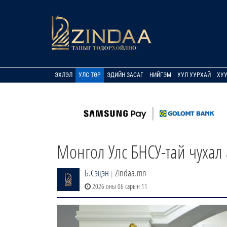
ЭХЛЭЛ
УЛС ТӨР
ЭДИЙН ЗАСАГ
НИЙГЭМ
УУЛ УУРХАЙ
ХУ
Монгол Улс БНСУ-тай чухал
Б.Сэцэн
Zindaa.mn
|
2026 оны 06 сарын 11