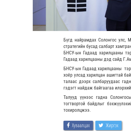
Бүгд найрамдах Солонгос улс, М
стратегийн бусад салбарт хамтра
БНСУ-ын Гадаад харилцааны тэ
Гадаад харилцааны дэд сайд Г.Ам
БНСУ-ын Гадаад харилцааны тэрг
хоёр улсад харилцан ашигтай ба
талаас дээрх салбаруудаас гадн
гэдэгт найдаж байгаагаа илэрхий
Талууд үүнээс гадна Солонгосы
тогтвортой байдлыг бэхжүүлэхи
тохиролцжээ.
Хуваалцах
Жиргэх