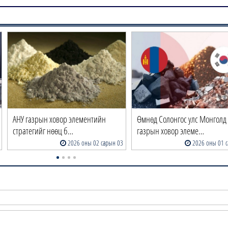
АНУ газрын ховор элементийн
Өмнөд Солонгос улс Монголд
стратегийг нөөц б…
газрын ховор элеме…
2026 оны 02 сарын 03
2026 оны 01 с