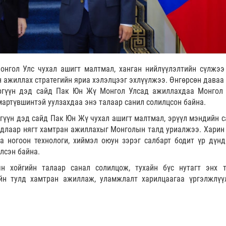
онгол Улс чухал ашигт малтмал, ханган нийлүүлэлтийн сүлжээ
н ажиллах стратегийн яриа хэлэлцээг эхлүүлжээ. Өнгөрсөн даваа 
ргүүн дэд сайд Пак Юн Жү Монгол Улсад ажиллахдаа Монгол
артүвшинтэй уулзахдаа энэ талаар санил солилцсон байна.
үүн дэд сайд Пак Юн Жү чухал ашигт малтмал, эрүүл мэндийн с
йдлаар нягт хамтран ажиллахыг Монголын талд уриалжээ. Харин
а ногоон технологи, хиймэл оюун зэрэг салбарт бодит үр дүнд
лсэн байна.
н хойгийн талаар санал солилцож, тухайн бүс нутагт энх т
йн тулд хамтран ажиллаж, уламжлалт харилцаагаа үргэлжлүү