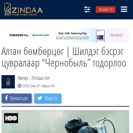
Mobile TV
НИЙТЛЭЛЧИД
ТВ8
Алтан бөмбөрцөг | Шилдэг бэсрэг
ӨГЛӨӨНИЙ СОНИН
АУДИО ЗОХИОЛ
цувралаар “Чернобыль” тодорлоо
ЗИНДАА СЭТГҮҮЛ
Автор
Zindaa.mn
|
2020 оны 01 сарын 06
Хуваалцах
Жиргэх