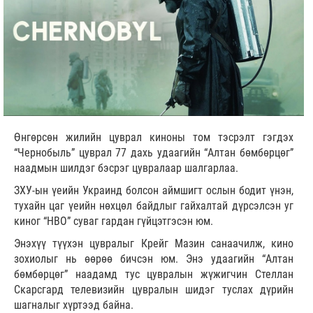
Өнгөрсөн жилийн цуврал киноны том тэсрэлт гэгдэх
“Чернобыль” цуврал 77 дахь удаагийн “Алтан бөмбөрцөг”
наадмын шилдэг бэсрэг цувралаар шалгарлаа.
ЗХУ-ын үеийн Украинд болсон аймшигт ослын бодит үнэн,
тухайн цаг үеийн нөхцөл байдлыг гайхалтай дүрсэлсэн уг
киног “HBO” суваг гардан гүйцэтгэсэн юм.
Энэхүү түүхэн цувралыг Крейг Мазин санаачилж, кино
зохиолыг нь өөрөө бичсэн юм. Энэ удаагийн “Алтан
бөмбөрцөг” наадамд тус цувралын жүжигчин Стеллан
Скарсгард телевизийн цувралын шидэг туслах дүрийн
шагналыг хүртээд байна.