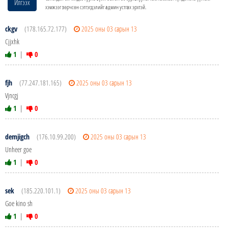
Илгээх
хэмжээг зөрчсөн сэтгэгдэлийг админ устгах эрхтэй.
ckgv
(178.165.72.177)
2025 оны 03 сарын 13
Cjjxhk
1
|
0
fjh
(77.247.181.165)
2025 оны 03 сарын 13
Vjncgj
1
|
0
demjigch
(176.10.99.200)
2025 оны 03 сарын 13
Unheer goe
1
|
0
sek
(185.220.101.1)
2025 оны 03 сарын 13
Goe kino sh
1
|
0