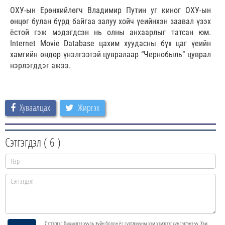
ОХУ-ын Ерөнхийлөгч Владимир Путин уг киног ОХУ-ын
өнцөг булан бүрд байгаа залуу хойч үеийнхэн заавал үзэх
ёстой гэж мэдэгдсэн нь олны анхаарлыг татсан юм.
Internet Movie Database цахим хуудасны бүх цаг үеийн
хамгийн өндөр үнэлгээтэй цувралаар “Чернобыль” цуврал
нэрлэгддэг ажээ.
Хуваалцах
Жиргэх
Сэтгэгдэл (
6
)
Сэтгэгдэл бичихдээ хууль зүйн болон ёс суртахууны хэм хэмжээг хүндэтгэнэ үү. Хэм