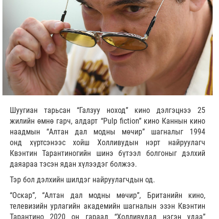
Шуугиан тарьсан “Галзуу ноход” кино дэлгэцнээ 25
жилийн өмнө гарч, алдарт “Pulp fiction” кино Каннын кино
наадмын “Алтан дал модны мөчир” шагналыг 1994
онд хүртсэнээс хойш Холливудын нэрт найруулагч
Квэнтин Тарантиногийн шинэ бүтээл болгоныг дэлхий
даяараа тэсэн ядан хүлээдэг болжээ.
Тэр бол дэлхийн шилдэг найруулагчдын од.
“Оскар”, “Алтан дал модны мөчир”, Британийн кино,
телевизийн урлагийн академийн шагналын эзэн Квэнтин
Тарантино 2020 он гараад “Холливудад нэгэн удаа”