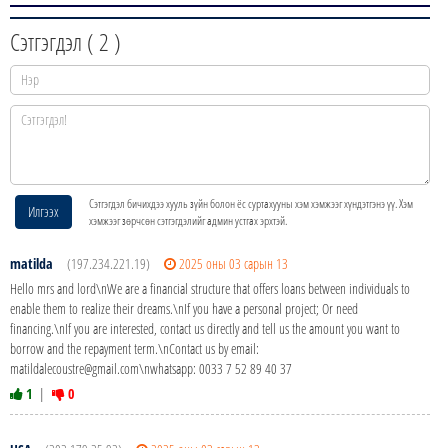
Сэтгэгдэл (
2
)
Сэтгэгдэл бичихдээ хууль зүйн болон ёс суртахууны хэм хэмжээг хүндэтгэнэ үү. Хэм
Илгээх
хэмжээг зөрчсөн сэтгэгдэлийг админ устгах эрхтэй.
matilda
(197.234.221.19)
2025 оны 03 сарын 13
Hello mrs and lord\nWe are a financial structure that offers loans between individuals to
enable them to realize their dreams.\nIf you have a personal project; Or need
financing.\nIf you are interested, contact us directly and tell us the amount you want to
borrow and the repayment term.\nContact us by email:
matildalecoustre@gmail.com\nwhatsapp: 0033 7 52 89 40 37
1
|
0