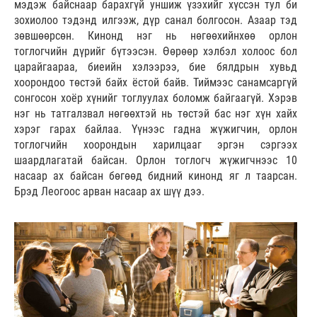
мэдэж байснаар барахгүй уншиж үзэхийг хүссэн тул би
зохиолоо тэдэнд илгээж, дүр санал болгосон. Азаар тэд
зөвшөөрсөн. Кинонд нэг нь нөгөөхийнхөө орлон
тоглогчийн дүрийг бүтээсэн. Өөрөөр хэлбэл холоос бол
царайгаараа, биеийн хэлээрээ, бие бялдрын хувьд
хоорондоо төстэй байх ёстой байв. Тиймээс санамсаргүй
сонгосон хоёр хүнийг тоглуулах боломж байгаагүй. Хэрэв
нэг нь татгалзвал нөгөөхтэй нь төстэй бас нэг хүн хайх
хэрэг гарах байлаа. Үүнээс гадна жүжигчин, орлон
тоглогчийн хоорондын харилцааг эргэн сэргээх
шаардлагатай байсан. Орлон тоглогч жүжигчнээс 10
насаар ах байсан бөгөөд бидний кинонд яг л таарсан.
Брэд Леогоос арван насаар ах шүү дээ.