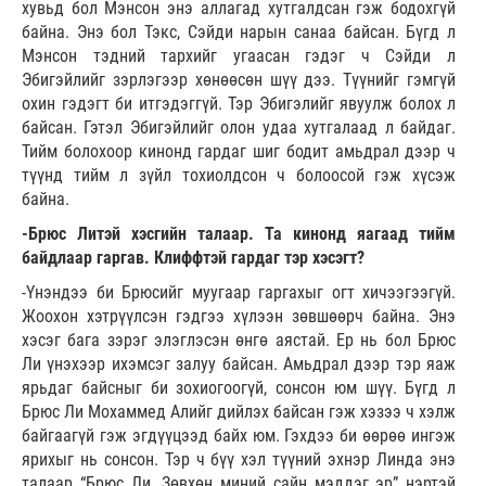
хувьд бол Мэнсон энэ аллагад хутгалдсан гэж бодохгүй
байна. Энэ бол Тэкс, Сэйди нарын санаа байсан. Бүгд л
Мэнсон тэдний тархийг угаасан гэдэг ч Сэйди л
Эбигэйлийг зэрлэгээр хөнөөсөн шүү дээ. Түүнийг гэмгүй
охин гэдэгт би итгэдэггүй. Тэр Эбигэлийг явуулж болох л
байсан. Гэтэл Эбигэйлийг олон удаа хутгалаад л байдаг.
Тийм болохоор кинонд гардаг шиг бодит амьдрал дээр ч
түүнд тийм л зүйл тохиолдсон ч болоосой гэж хүсэж
байна.
-Брюс Литэй хэсгийн талаар. Та кинонд яагаад тийм
байдлаар гаргав. Клиффтэй гардаг тэр хэсэгт?
-Үнэндээ би Брюсийг муугаар гаргахыг огт хичээгээгүй.
Жоохон хэтрүүлсэн гэдгээ хүлээн зөвшөөрч байна. Энэ
хэсэг бага зэрэг элэглэсэн өнгө аястай. Ер нь бол Брюс
Ли үнэхээр ихэмсэг залуу байсан. Амьдрал дээр тэр яаж
ярьдаг байсныг би зохиогоогүй, сонсон юм шүү. Бүгд л
Брюс Ли Мохаммед Алийг дийлэх байсан гэж хэзээ ч хэлж
байгаагүй гэж эгдүүцээд байх юм. Гэхдээ би өөрөө ингэж
ярихыг нь сонсон. Тэр ч бүү хэл түүний эхнэр Линда энэ
талаар “Брюс Ли. Зөвхөн миний сайн мэддэг эр” нэртэй