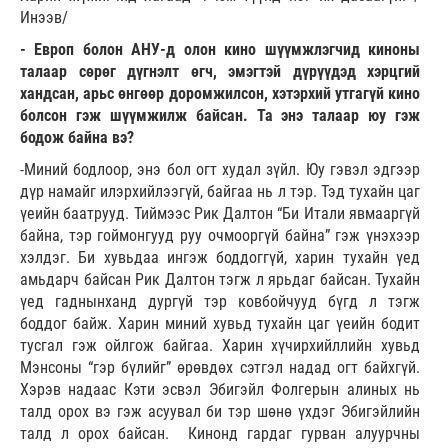
Инээв/
- Европ болон АНУ-д олон кино шүүмжлэгчид киноны
талаар сөрөг дүгнэлт өгч, эмэгтэй дүрүүдэд хэрцгий
хандсан, арьс өнгөөр доромжилсон, хэтэрхий утгагүй кино
болсон гэж шүүмжилж байсан. Та энэ талаар юу гэж
бодож байна вэ?
-Миний бодлоор, энэ бол огт худал зүйл. Юу гэвэл эдгээр
дүр намайг илэрхийлээгүй, байгаа нь л тэр. Тэд тухайн цаг
үеийн баатрууд. Тиймээс Рик Далтон “Би Итали явмааргүй
байна, тэр гоймонгууд руу очмооргүй байна” гэж үнэхээр
хэлдэг. Би хувьдаа ингэж боддоггүй, харин тухайн үед
амьдарч байсан Рик Далтон тэгж л ярьдаг байсан. Тухайн
үед гаднынханд дургүй тэр ковбойчууд бүгд л тэгж
боддог байж. Харин миний хувьд тухайн цаг үеийн бодит
тусгал гэж ойлгож байгаа. Харин хүчирхийллийн хувьд
Мэнсоны “гэр бүлийг” өрөвдөх сэтгэл надад огт байхгүй.
Хэрэв надаас Кэти эсвэл Эбигэйл Фолгерын алиных нь
талд орох вэ гэж асуувал би тэр шөнө үхдэг Эбигэйлийн
талд л орох байсан. Кинонд гардаг гурван алуурчны