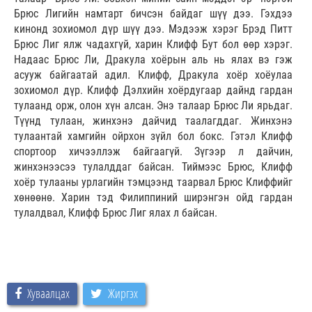
Брюс Лигийн намтарт бичсэн байдаг шүү дээ. Гэхдээ
кинонд зохиомол дүр шүү дээ. Мэдээж хэрэг Брэд Питт
Брюс Лиг ялж чадахгүй, харин Клифф Бут бол өөр хэрэг.
Надаас Брюс Ли, Дракула хоёрын аль нь ялах вэ гэж
асууж байгаатай адил. Клифф, Дракула хоёр хоёулаа
зохиомол дүр. Клифф Дэлхийн хоёрдугаар дайнд гардан
тулаанд орж, олон хүн алсан. Энэ талаар Брюс Ли ярьдаг.
Түүнд тулаан, жинхэнэ дайчид таалагддаг. Жинхэнэ
тулаантай хамгийн ойрхон зүйл бол бокс. Гэтэл Клифф
спортоор хичээллэж байгаагүй. Зүгээр л дайчин,
жинхэнээсээ тулалддаг байсан. Тиймээс Брюс, Клифф
хоёр тулааны урлагийн тэмцээнд таарвал Брюс Клиффийг
хөнөөнө. Харин тэд Филиппиний ширэнгэн ойд гардан
тулалдвал, Клифф Брюс Лиг ялах л байсан.
Хуваалцах
Жиргэх