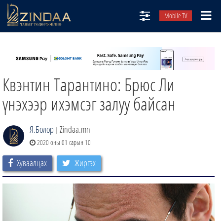
Mobile TV
НИЙТЛЭЛЧИД
ТВ8
Квэнтин Тарантино: Брюс Ли
ӨГЛӨӨНИЙ СОНИН
АУДИО ЗОХИОЛ
үнэхээр ихэмсэг залуу байсан
ЗИНДАА СЭТГҮҮЛ
Я.Болор
Zindaa.mn
|
2020 оны 01 сарын 10
Хуваалцах
Жиргэх