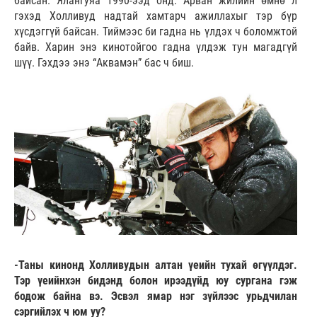
байсан. Ялангуяа 1990-ээд онд. Арван жилийн өмнө л
гэхэд Холливуд надтай хамтарч ажиллахыг тэр бүр
хүсдэггүй байсан. Тиймээс би гадна нь үлдэх ч боломжтой
байв. Харин энэ кинотойгоо гадна үлдэж тун магадгүй
шүү. Гэхдээ энэ “Аквамэн” бас ч биш.
-Таны кинонд Холливудын алтан үеийн тухай өгүүлдэг.
Тэр үеийнхэн бидэнд болон ирээдүйд юу сургана гэж
бодож байна вэ. Эсвэл ямар нэг зүйлээс урьдчилан
сэргийлэх ч юм уу?