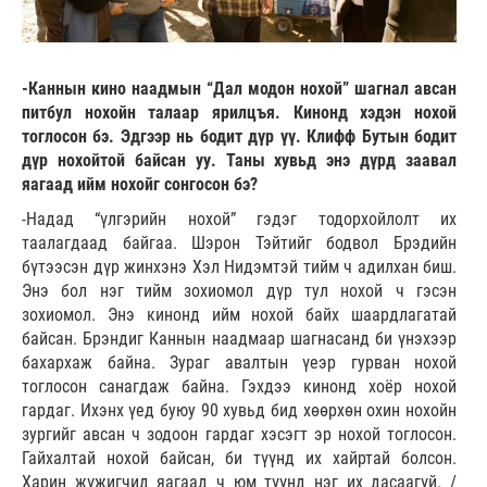
-Каннын кино наадмын “Дал модон нохой” шагнал авсан
питбул нохойн талаар ярилцъя. Кинонд хэдэн нохой
тоглосон бэ. Эдгээр нь бодит дүр үү. Клифф Бутын бодит
дүр нохойтой байсан уу. Таны хувьд энэ дүрд заавал
яагаад ийм нохойг сонгосон бэ?
-Надад “үлгэрийн нохой” гэдэг тодорхойлолт их
таалагдаад байгаа. Шэрон Тэйтийг бодвол Брэдийн
бүтээсэн дүр жинхэнэ Хэл Нидэмтэй тийм ч адилхан биш.
Энэ бол нэг тийм зохиомол дүр тул нохой ч гэсэн
зохиомол. Энэ кинонд ийм нохой байх шаардлагатай
байсан. Брэндиг Каннын наадмаар шагнасанд би үнэхээр
бахархаж байна. Зураг авалтын үеэр гурван нохой
тоглосон санагдаж байна. Гэхдээ кинонд хоёр нохой
гардаг. Ихэнх үед буюу 90 хувьд бид хөөрхөн охин нохойн
зургийг авсан ч зодоон гардаг хэсэгт эр нохой тоглосон.
Гайхалтай нохой байсан, би түүнд их хайртай болсон.
Харин жүжигчид яагаад ч юм түүнд нэг их дасаагүй. /