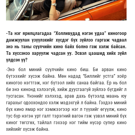
-Та нэг ярилцлагадаа “Холливудад нэгэн удаа” киногоор
дамжуулан үзүүлэхийг хүсдэг бүх зүйлээ гаргаж чадвал
энэ нь таны сүүлчийн кино байх болно гэж хэлж байсан.
Та хүссэнээ харуулж чадсан уу. Эсвэл цаашид хийх зүйл
үлдсэн үү?
-Энэ бол миний сүүлчийн кино биш. Би арван кино
бүтээхийг хүсэж байна. Мөн надад “Биллийг устга” хоёр
киногоо нэгтгэж, нэг бүтээл хийх санаа байгаа. Ер нь бол
би энэ кинонд хэлээгүй, хийж дуусгаагүй зүйлээ бүгдийг л
тусгасан. Үнэнийг хэлэхэд, арав дахь бүтээлд маань юу
гарахыг одоохондоо хэлж мэдэхгүй л байна. Гэхдээ миний
бүх кино ямар нэг хэмжээгээр нэг л түүхийг өгүүлж, кино
тус бүр нэгэн урт галт тэрэгний вагон гэж үзвэл миний бүх
киног төгсгөх, тайлал гэхээр нэг тийм нүсэр супер кино
хийхийг хүсэж байна.