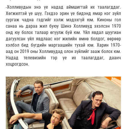
-Холливудын энэ үе надад аймшигтай их таалагддаг.
Хөгжилтэй үе шүү. Гэхдээ эрин үе бидэнд ямар нэг зүйл
сургаж чадна гэдгийг хэлж мэдэхгүй юм. Киноны гол
санаа нь дараа жил буюу Шинэ Холливуд эхэлсэн 1970
онд юу болох талаар өгүүлж буй юм. Үйл явдал шуугиан
дагуулсан үйл явдлаас нэг жилийн өмнө болдог, өөрөөр
хэлбэл бид бүгдийн маргаашийн тухай юм. Харин 1970-
аад он 2019 оны Холливудад олон зүйлийг зааж болох юм.
Надад телевизийн тэр үе их таалагддаг, даанч
хоцрогдсон.