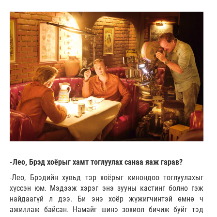
-Лео, Брэд хоёрыг хамт тоглуулах санаа яаж гарав?
-Лео, Брэдийн хувьд тэр хоёрыг кинондоо тоглуулахыг
хүссэн юм. Мэдээж хэрэг энэ зууны кастинг болно гэж
найдаагүй л дээ. Би энэ хоёр жүжигчинтэй өмнө ч
ажиллаж байсан. Намайг шинэ зохиол бичиж буйг тэд