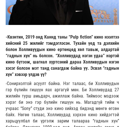
-Квэнтин, 2019 онд Каннд таны “Pulp fiction” кино нээлтээ
хийсний 25 жилийг тэмдэглэсэн. Тухайн үед та дэлхийн
болон Холливуудын кино ертөнцөд хөл тавьж, алдартай
“гаднын хүн” нь болсон. “Холливудад нэгэн удаа” нэртэй
кино бүтээж, шагнал хүртсэний дараа Холливудын нэгэн
хэсэг болсон мэт танд санагдаж байна уу. Эсвэл “гаднын
хүн” хэвээр үлдэв үү?
-Сонирхолтой асуулт байна. Нэг талаас, би Холливудын
гэр бүлийн гишүүн яах аргагүй мөн. Би Холливудад 27
жилийн турш амьдарч, ажиллаж байна. Тиймээс мэдээж
хэрэг би энэ гэр бүлийн гишүүн нь. Магадгүй тийм ч
учраас “Sony” студи энэ кино хийхэд бидэнд мөнгө өгсөн
байх. Нөгөө талаас, Холливудад хэрхэн кино хийдэгтэй
харьцуулбал би үргэлж зарим талаараа “гаднын хүн”