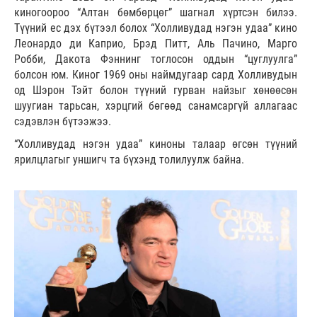
киногоороо “Алтан бөмбөрцөг” шагнал хүртсэн билээ.
Түүний ес дэх бүтээл болох “Холливудад нэгэн удаа” кино
Леонардо ди Каприо, Брэд Питт, Аль Пачино, Марго
Робби, Дакота Фэннинг тоглосон оддын “цуглуулга”
болсон юм. Киног 1969 оны наймдугаар сард Холливудын
од Шэрон Тэйт болон түүний гурван найзыг хөнөөсөн
шуугиан тарьсан, хэрцгий бөгөөд санамсаргүй аллагаас
сэдэвлэн бүтээжээ.
“Холливудад нэгэн удаа” киноны талаар өгсөн түүний
ярилцлагыг уншигч та бүхэнд толилуулж байна.