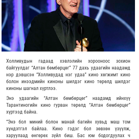
Холливудын гадаад хэвлэлийн хорооноос зохион
байгуулдаг “Алтан бөмбөрцөг” 77 дахь удаагийн наадамд
нэр дэвшсэн “Холливудад нэг удаа” кино хөгжимт кино
болон инээдмийн киноны шилдэг кино төрөлд шилдэг
киноны шагнал хүртлээ.
Энэ удаагийн “Алтан бөмбөрцөг” наадамд ийнхүү
Тарантиногийн кино гурван төрөлд “Алтан бөмбөрцөг”
хүртээд байна.
“Энэ бол миний болон манай багийн хувьд маш том
хүндэтгэл байлаа. Кино гэдэг бол зөвхөн үзүүлж,
харуулаад өнгөрөх зүйл биш. Бас юм бодогдуулах ч