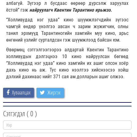
албагүй. Зүгээр л бусдаас өөрөөр дүрсэлж харуулах
ёстой” гэж
найруулагч Квентин Тарантино ярьжээ.
“Холливудад нэг удаа” кино шүүмжлэгчдийн зүгээс
чамгүй өндөр үнэлгээ авсан ч зарим жүжигчин, олны
танил эрхмүүд Тарантиногийн хамгийн муу кино, арьс
өнгөний үзлийг сурталдсан гэж шүүмжлээд байсан юм.
Өвөрмөц сэтгэлгээгээрээ алдартай Квентин Тарантино
холливудын дэлгэцнээ 10 кино найруулсан бөгөөд
“Холливудад нэг удаа” кино хамгийн их ашиг олсон хоёр
дахь кино нь аж. Тус кино нээлтээ хийснээсээ хойш
дэлхий дахинаас нийт 371 сая ам.долларын ашиг олжээ.
Хуваалцах
Жиргэх
Сэтгэгдэл (
0
)