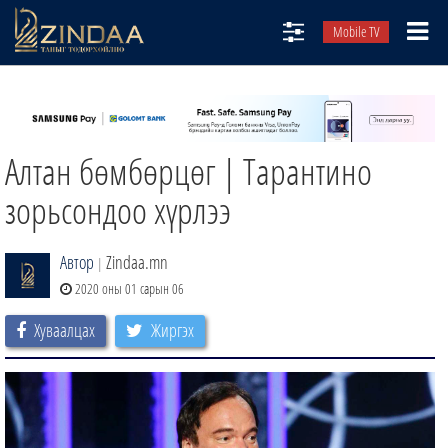
Mobile TV
НИЙТЛЭЛЧИД
ТВ8
Алтан бөмбөрцөг | Тарантино
ӨГЛӨӨНИЙ СОНИН
АУДИО ЗОХИОЛ
зорьсондоо хүрлээ
ЗИНДАА СЭТГҮҮЛ
Автор
Zindaa.mn
|
2020 оны 01 сарын 06
Хуваалцах
Жиргэх