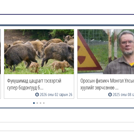
Фүкүшимад цацрагт тэсвэртэй
Оросын физикч Монгол Улсы
супер бодонгууд б…
хуулийг зөрчсөнөө …
2026 оны 02 сарын 26
2025 оны 08 с