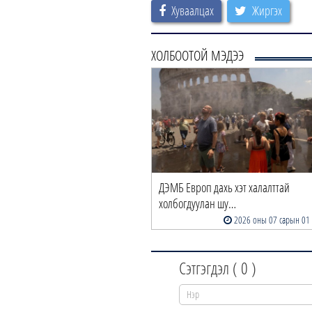
Хуваалцах
Жиргэх
ХОЛБООТОЙ МЭДЭЭ
ДЭМБ Европ дахь хэт халалттай
холбогдуулан шу…
2026 оны 07 сарын 01
Сэтгэгдэл (
0
)