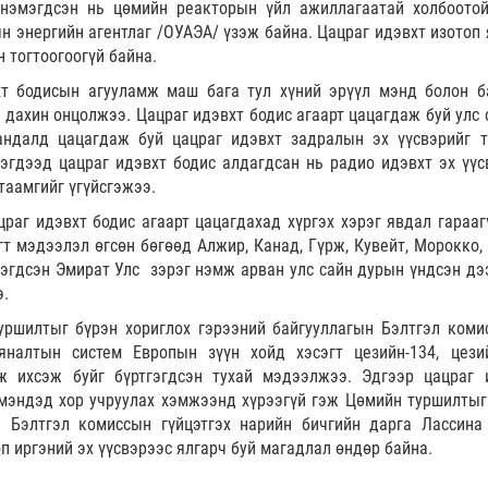
 нэмэгдсэн нь цөмийн реакторын үйл ажиллагаатай холбоото
 энергийн агентлаг /ОУАЭА/ үзэж байна. Цацраг идэвхт изотоп 
 тогтоогоогүй байна.
хт бодисын агууламж маш бага тул хүний эрүүл мэнд болон б
дахин онцолжээ. Цацраг идэвхт бодис агаарт цацагдаж буй улс 
ндалд цацагдаж буй цацраг идэвхт задралын эх үүсвэрийг т
эгдээд цацраг идэвхт бодис алдагдсан нь радио идэвхт эх үүс
таамгийг үгүйсгэжээ.
раг идэвхт бодис агаарт цацагдахад хүргэх хэрэг явдал гарааг
гт мэдээлэл өгсөн бөгөөд Алжир, Канад, Гүрж, Кувейт, Морокко, 
Нэгдсэн Эмират Улс зэрэг нэмж арван улс сайн дурын үндсэн дэ
э.
уршилтыг бүрэн хориглох гэрээний байгууллагын Бэлтгэл коми
налтын систем Европын зүүн хойд хэсэгт цезийн-134, цезий
ж ихсэж буйг бүртгэгдсэн тухай мэдээлжээ. Эдгээр цацраг 
мэндэд хор учруулах хэмжээнд хүрээгүй гэж Цөмийн туршилтыг
н Бэлтгэл комиссын гүйцэтгэх нарийн бичгийн дарга Лассина
п иргэний эх үүсвэрээс ялгарч буй магадлал өндөр байна.