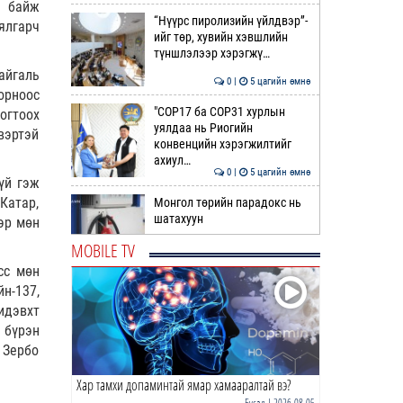
й байж
“Нүүрс пиролизийн үйлдвэр”-
ялгарч
ийг төр, хувийн хэвшлийн
түншлэлээр хэрэгжү…
айгаль
0 |
5 цагийн өмнө
орноос
"COP17 ба COP31 хурлын
огтоох
уялдаа нь Риогийн
вэртэй
конвенцийн хэрэгжилтийг
ахиул…
0 |
5 цагийн өмнө
үй гэж
Катар,
Монгол төрийн парадокс нь
шатахуун
эр мөн
MOBILE TV
0 |
6 цагийн өмнө
сс мөн
н-137,
Б.Пүрэвдагва: Найман
идэвхт
салбарын 103 үйлчилгээний
бүртгэлийг цуцаллаа
 бүрэн
 Зербо
0 |
6 цагийн өмнө
Хар тамхи допаминтай ямар хамааралтай вэ?
Гэр бүлийн хүчирхийллийн 69
дуудлага бүртгэгдэж, 86
Бусад
| 2026-08-05