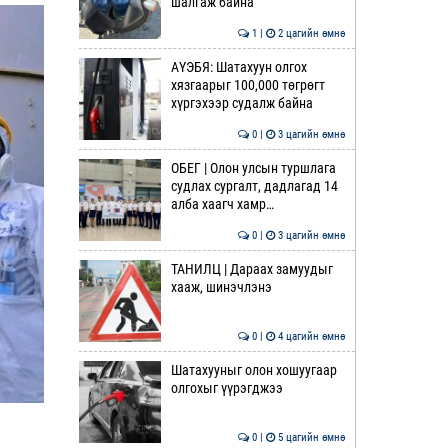
шалгаж байна
1 |
2 цагийн өмнө
АҮЭБЯ: Шатахуун олгох
хязгаарыг 100,000 төгрөгт
хүргэхээр судалж байна
0 |
3 цагийн өмнө
ОБЕГ | Олон улсын туршлага
судлах сургалт, дадлагад 14
алба хаагч хамр…
0 |
3 цагийн өмнө
ТАНИЛЦ | Дараах замуудыг
хааж, шинэчлэнэ
0 |
4 цагийн өмнө
Шатахууныг олон хошуугаар
олгохыг үүрэгджээ
0 |
5 цагийн өмнө