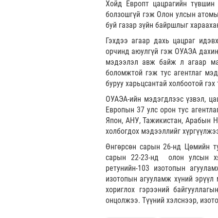
Хойд Европт цацрагийн түвшин
болзошгүй гэж Олон улсын атомын
буй газар зүйн байршлыг хараахан
Гэхдээ агаар дахь цацраг идэв
орчинд аюулгүй гэж ОУАЭА дахин 
мэдээлэл авж байж л агаар ма
боломжтой гэж тус агентлаг мэд
буруу харьцсантай холбоотой гэх 
ОУАЭА-ийн мэдэгдлээс үзвэл, цац
Европын 37 улс орон тус агентла
Япон, АНУ, Тажикистан, Арабын 
холбогдох мэдээллийг хүргүүлжэ
Өнгөрсөн сарын 26-нд Цөмийн т
сарын 22-23-нд олон улсын хя
ретунийн-103 изотопын агуулам
изотопын агууламж хүний эрүүл 
хориглох гэрээний байгууллагы
онцолжээ. Түүний хэлснээр, изото