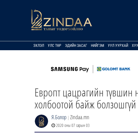
ЭХЛЭЛ
УЛС ТӨР
ЭДИЙН ЗАСАГ
НИЙГЭМ
УУЛ УУРХАЙ
ХУ
Европт цацрагийн түвшин 
холбоотой байж болзошгүй
Я.Болор
Zindaa.mn
|
2020 оны 07 сарын 03