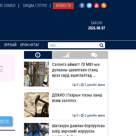
О ЗОХИОЛ
ЗИНДАА СЭТГҮҮЛ
MOBILE TV
БААСАН
2026.08.07
E
ЗУРХАЙ
ОРОН НУТАГ
Сэлэнгэ аймагт 70 МВт-ын
дулааны цахилгаан станц
ирэх сард ашиглалтад …
0 |
2 цагийн өмнө
ДОХИО | Газрын тосны ханш
өсөж эхэллээ
0 |
2 цагийн өмнө
ргэх
Шатахуун дамлан борлуулсан
хоёр зөрчлийг илрүүлэн