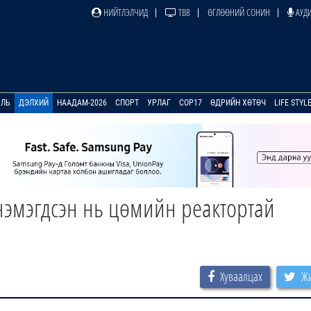
НИЙТЛЭЛЧИД
ТВ8
ӨГЛӨӨНИЙ СОНИН
АУДИ
УЛЬ
ДЭЛХИЙ
НААДАМ-2026
СПОРТ
УРЛАГ
COP17
ӨДРИЙН ХӨТӨЧ
LIFE STYL
нэмэгдсэн нь цөмийн реактортай
Хуваалцах
Жи