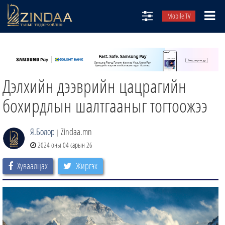
Mobile TV
НИЙТЛЭЛЧИД
ТВ8
Дэлхийн дээврийн цацрагийн
ӨГЛӨӨНИЙ СОНИН
АУДИО ЗОХИОЛ
бохирдлын шалтгааныг тогтоожээ
ЗИНДАА СЭТГҮҮЛ
Я.Болор
Zindaa.mn
|
2024 оны 04 сарын 26
Хуваалцах
Жиргэх