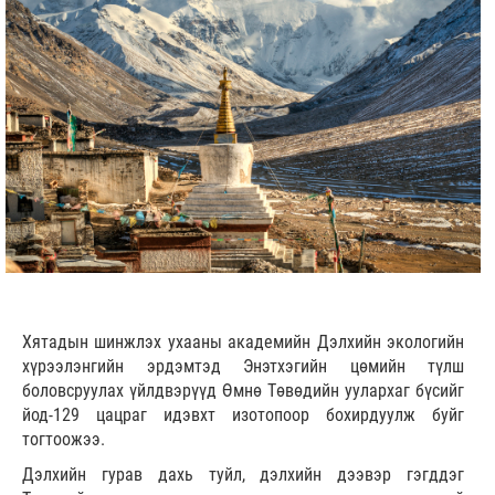
Хятадын шинжлэх ухааны академийн Дэлхийн экологийн
хүрээлэнгийн эрдэмтэд Энэтхэгийн цөмийн түлш
боловсруулах үйлдвэрүүд Өмнө Төвөдийн уулархаг бүсийг
йод-129 цацраг идэвхт изотопоор бохирдуулж буйг
тогтоожээ.
Дэлхийн гурав дахь туйл, дэлхийн дээвэр гэгддэг