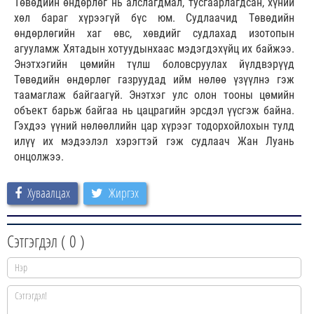
Төвөдийн өндөрлөг нь алслагдмал, тусгаарлагдсан, хүний
хөл бараг хүрээгүй бүс юм. Судлаачид Төвөдийн
өндөрлөгийн хаг өвс, хөвдийг судлахад изотопын
агууламж Хятадын хотуудынхаас мэдэгдэхүйц их байжээ.
Энэтхэгийн цөмийн түлш боловсруулах йүлдвэрүүд
Төвөдийн өндөрлөг газруудад ийм нөлөө үзүүлнэ гэж
таамаглаж байгаагүй. Энэтхэг улс олон тооны цөмийн
объект барьж байгаа нь цацрагийн эрсдэл үүсгэж байна.
Гэхдээ үүний нөлөөллийн цар хүрээг тодорхойлохын тулд
илүү их мэдээлэл хэрэгтэй гэж судлаач Жан Луань
онцолжээ.
Хуваалцах
Жиргэх
Сэтгэгдэл (
0
)