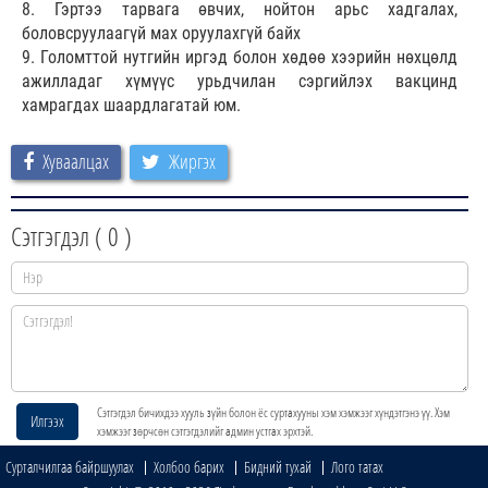
8. Гэртээ тарвага өвчих, нойтон арьс хадгалах,
боловсруулаагүй мах оруулахгүй байх
9. Голомттой нутгийн иргэд болон хөдөө хээрийн нөхцөлд
ажилладаг хүмүүс урьдчилан сэргийлэх вакцинд
хамрагдах шаардлагатай юм.
Хуваалцах
Жиргэх
Сэтгэгдэл (
0
)
Сэтгэгдэл бичихдээ хууль зүйн болон ёс суртахууны хэм хэмжээг хүндэтгэнэ үү. Хэм
Илгээх
хэмжээг зөрчсөн сэтгэгдэлийг админ устгах эрхтэй.
Сурталчилгаа байршуулах
Холбоо барих
Бидний тухай
Лого татах