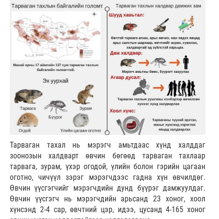
Тарваган тахал нь мэрэгч амьтдаас хүнд халддаг
зоонозын халдварт өвчин бөгөөд тарваган тахлаар
тарвага, зурам, үхэр огодой, үлийн болон гэрийн цагаан
оготно, чичүүл зэрэг мэрэгчдээс гадна хүн өвчилдөг.
Өвчин үүсгэгчийг мэрэгчдийн дунд бүүрэг дамжуулдаг.
Өвчин үүсгэгч нь мэрэгчдийн арьсанд 23 хоног, хоол
хүнсэнд 2-4 сар, өвчтний цэр, идээ, цусанд 4-165 хоног