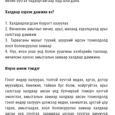
өвчин үүсгэх чадвартайгаар хадгалагдана.
Халдвар хэрхэн дамжих вэ?
1. Халдварлагдсан бүүрэгт хазуулах
2. Өвчилсөн амьтныг өвчих, арьс, маханд хүрэлцэхэд арьс
салстаар дамжиж
3. Тарваганы махыг түүхий, шүүрхий идсэн тохиолдолд
хоол боловсруулах замаар
4. Нүх, ичээ ухах үед болон уушгины хэлбэрийн тахлаар,
өвчилсөн хүнээс амьсгалын замаар халдвар дамжина.
Илрэх шинж тэмдэг
Гэнэт өндөр халуурах, толгой хүчтэй өвдөх, эргэх, дотор
муухайрах, бөөлжих, тайван бус болж, нойргүйтэх, арьс
салстаар халдвар авсан үед булчирхай томорч хүчтэй
эмзэглэх, амьсгалын замаар халдвар авсан тохиолдолд
гэнэт өндөр халуурч цээжээр өвдөх, ханиалгах, цустай цэр
гарах, амьсгаадах, хоол боловсруулах замаар халдвар
авсан үед суулгах, заримдаа цусаар суулгах шинжүүд