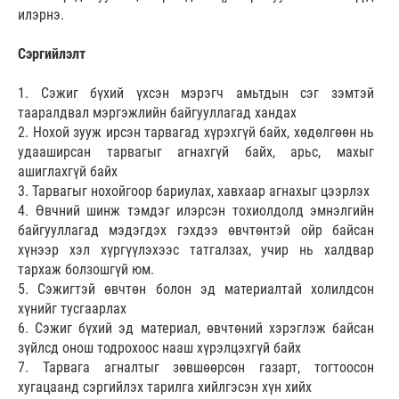
илэрнэ.
Сэргийлэлт
1. Сэжиг бүхий үхсэн мэрэгч амьтдын сэг зэмтэй
тааралдвал мэргэжлийн байгууллагад хандах
2. Нохой зууж ирсэн тарвагад хүрэхгүй байх, хөдөлгөөн нь
удааширсан тарвагыг агнахгүй байх, арьс, махыг
ашиглахгүй байх
3. Тарвагыг нохойгоор бариулах, хавхаар агнахыг цээрлэх
4. Өвчний шинж тэмдэг илэрсэн тохиолдолд эмнэлгийн
байгууллагад мэдэгдэх гэхдээ өвчтөнтэй ойр байсан
хүнээр хэл хүргүүлэхээс татгалзах, учир нь халдвар
тархаж болзошгүй юм.
5. Сэжигтэй өвчтөн болон эд материалтай холилдсон
хүнийг тусгаарлах
6. Сэжиг бүхий эд материал, өвчтөний хэрэглэж байсан
зүйлсд онош тодрохоос нааш хүрэлцэхгүй байх
7. Тарвага агналтыг зөвшөөрсөн газарт, тогтоосон
хугацаанд сэргийлэх тарилга хийлгэсэн хүн хийх