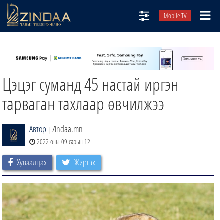
Mobile TV
НИЙТЛЭЛЧИД
ТВ8
Цэцэг суманд 45 настай иргэн
ӨГЛӨӨНИЙ СОНИН
АУДИО ЗОХИОЛ
тарваган тахлаар өвчилжээ
ЗИНДАА СЭТГҮҮЛ
Автор
Zindaa.mn
|
2022 оны 09 сарын 12
Хуваалцах
Жиргэх