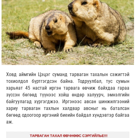
Ховд аймгийн Цэцэг суманд тарваган тахалын сэжигтэй
тохиолдол бүртгэгдсэн байна. Тодруулбал, тус сумын
харьяат 45 настай иргэн тарвага өвчиж байхдаа гараа
зүссэн бөгөөд түүнээс хойш өндөр халуурч, эмнэлгийн
байгуулагад хүргэгджээ. Иргэнээс авсан шинжилгээний
хариу тарваган тахлын халдвар авсныг нь баталсан
бөгөөд одоогоор иргэний биеийн байдал хүндэвтэр байгаа
аж.