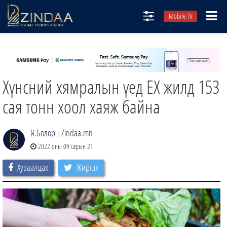
Mobile TV
НИЙТЛЭЛЧИД
ТВ8
Хүнсний хямралын үед ЕХ жилд 153
ӨГЛӨӨНИЙ СОНИН
АУДИО ЗОХИОЛ
сая тонн хоол хаяж байна
ЗИНДАА СЭТГҮҮЛ
Я.Болор
Zindaa.mn
|
2022 оны 09 сарын 21
Хуваалцах
Жиргэх