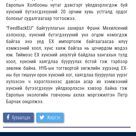
Европын Холбооны нутаг дэвсгэрт үйлдвэрлэгдэж буй
хүнсний бүтээгдэхүүний 20 орчим хувь устгалд ордог
болохыг судалгаагаар тогтоожээ.
“FeedBackEU” байгууллагын захирал Франк Мехилсений
хэлснээр, хүнсний бүтэгдэхүүний үнэ огцом нэмэгдэж
байгаа энэ үед ЕХ импортолж байгаагаасаа илүү
хэмжээний хоол, хүнс хаяж байгаа нь цочирдом мэдээ
юм. Тиймээс ЕХ хүнсний аюулгүй байдлаа хангахын тулд
хоол, хүнсний хаягдлаа бууруулах ёстой гэж тэрбээр
зөвлөж байна. НҮБ-ын тогтвортой хөгжлийн хүрээнд ЕХ-
ны бүх гишүүн орон хүнсний хог, хаягдлаа бууруулах үүрэг
хүлээсэн ч хэрэглээнээс давсан асар их хэмжээний
хүнсний бүтээгдэхүүн үйлдвэрлэсэн хэвээр байна гэж
Европын экологийн товчооны ахлах мэргэжилтэн Петр
Барчак онцолжээ.
Хуваалцах
Жиргэх