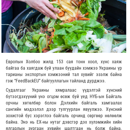
Европын Холбоо жилд 153 сая тонн хоол, хүнс хаяж
байгаа ба хаягдаж буй улаан буудайн хэмжээ Украины үр
тарианы экспортын хэмжээний тал хувийг эзэлж байна
гэж “FeedBackEU” байгууллагын тайланд дурджээ.
Судалгааг Украины хямралаас үүдэлтэй хүнсний
бүтээгдэхүүний үнэ огцом өсөж буй үед НҮБ-ын Байгаль
орчны хөтөлбөр болон Дэлхийн байгаль хамгаалах
сангийн мэдээлэл дээр тулгуурлан явуулжээ. Хүнсний
зохистой бус хэрэглээ байгаль орчинд сөргөөр нөлөөлж
байна. Энэ нь ЕХ-ны нутаг дэвсгэр дэх хүлэмжийн хийн
ялгарлын зургаан хувийн шалтгаан нь болж байна.