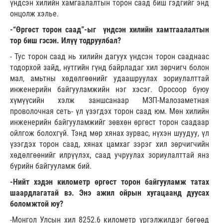
үндсэн хилийн хамгаалалтын торон саад биш гэдгийг энд
онцолж хэлье.
-“Өргөст торон саад”-ыг үндсэн хилийн хамтгаалалтын
тор биш гэсэн. Илүү тодруулбал?
- Тус торон саад нь хилийн дагуух үндсэн торон сааднаас
тодорхой зайд, нутгийн гүнд байрладаг хил зөрчигч болон
мал, амьтны хөдөлгөөнийг удаашруулах зориулалттай
инженерийн байгууламжийн нэг хэсэг. Оросоор буюу
хүмүүсийн хэлж заншсанаар МЗП-Малозаметная
проволочная сеть- үл үзэгдэх торон саад юм. Мөн хилийн
инженерийн байгууламжийг зөвхөн өргөст торон саадаар
ойлгож болохгүй. Тэнд мөр хянах зурвас, нүхэн шуудуу, үл
үзэгдэх торон саад, хянах цамхаг зэрэг хил зөрчигчийн
хөдөлгөөнийг илрүүлэх, саад учруулах зориулалттай янз
бүрийн байгууламж бий.
-Нийт хэдэн километр өргөст торон байгууламж татах
шаардлагатай вэ. Энэ ажил ойрын хугацаанд дуусах
боломжтой юу?
-Монгол Улсын хил 8252.6 километр үргэлжилдэг бөгөөд