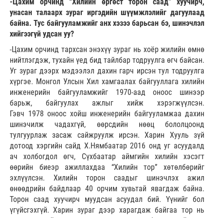
-Цахим орчинд “Хилийн өргөст торон саад” хуучирч,
унасан талаарх зураг иргэдийн шүүмжлэлийг дагуулаад
байна. Тус байгууламжийг анх хэзээ барьсан бэ, шинэчлэл
хийгээгүй удсан уу?
-Цахим орчинд тархсан энэхүү зураг нь хоёр жилийн өмнө
нийтлэгдэж, тухайн үед бид тайлбар тодруулга өгч байсан.
Уг зураг дээрх мэдээлэл дахин гарч ирсэн тул тодруулга
хүргэе. Монгол Улсын Хил хамгаалах байгууллага хилийн
инженерийн байгууламжийг 1970-аад оноос шинээр
барьж, байгуулах ажлыг хийж хэрэгжүүлсэн.
Гэвч 1978 оноос хойш инженерийн байгууламжаа дахин
шинэчилж чадахгүй, өөрсдийн нөөц бололцоонд
тулгуурлаж засаж сайжруулж ирсэн. Харин Хууль зүй
дотоод хэргийн сайд Х.Нямбаатар 2016 онд уг асуудалд
ач холбогдол өгч, Сүхбаатар аймгийн хилийн хэсэгт
өөрийн биеэр ажиллахдаа “Хилийн тор” хөтөлбөрийг
эхлүүлсэн. Хилийн торон саадыг шинэчлэх ажил
өнөөдрийн байдлаар 40 орчим хувьтай явагдаж байна.
Торон саад хуучирч муудсан асуудал бий. Үүнийг бол
үгүйсгэхгүй. Харин зураг дээр харагдаж байгаа тор нь