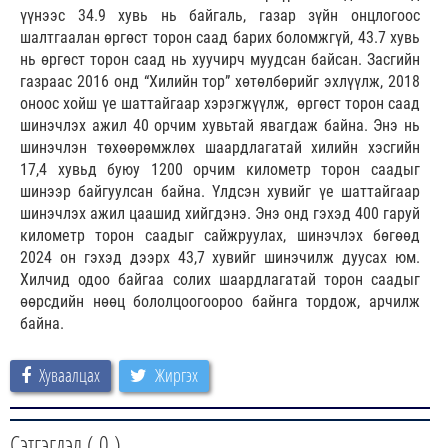
үүнээс 34.9 хувь нь байгаль, газар зүйн онцлогоос
шалтгаалан өргөст торон саад барих боломжгүй, 43.7 хувь
нь өргөст торон саад нь хуучирч муудсан байсан. Засгийн
газраас 2016 онд “Хилийн тор” хөтөлбөрийг эхлүүлж, 2018
оноос хойш үе шаттайгаар хэрэгжүүлж, өргөст торон саад
шинэчлэх ажил 40 орчим хувьтай явагдаж байна. Энэ нь
шинэчлэн төхөөрөмжлөх шаардлагатай хилийн хэсгийн
17,4 хувьд буюу 1200 орчим километр торон саадыг
шинээр байгуулсан байна. Үлдсэн хувийг үе шаттайгаар
шинэчлэх ажил цаашид хийгдэнэ. Энэ онд гэхэд 400 гаруй
километр торон саадыг сайжруулах, шинэчлэх бөгөөд
2024 он гэхэд дээрх 43,7 хувийг шинэчилж дуусах юм.
Хилчид одоо байгаа солих шаардлагатай торон саадыг
өөрсдийн нөөц бололцоогоороо байнга тордож, арчилж
байна.
Хуваалцах
Жиргэх
Сэтгэгдэл (
0
)