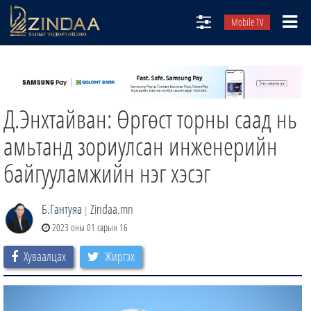
Mobile TV
НИЙТЛЭЛЧИД
ТВ8
Д.Энхтайван: Өргөст торны саад нь
ӨГЛӨӨНИЙ СОНИН
АУДИО ЗОХИОЛ
амьтанд зориулсан инженерийн
ЗИНДАА СЭТГҮҮЛ
байгууламжийн нэг хэсэг
Б.Гантуяа
Zindaa.mn
|
2023 оны 01 сарын 16
Хуваалцах
Жиргэх