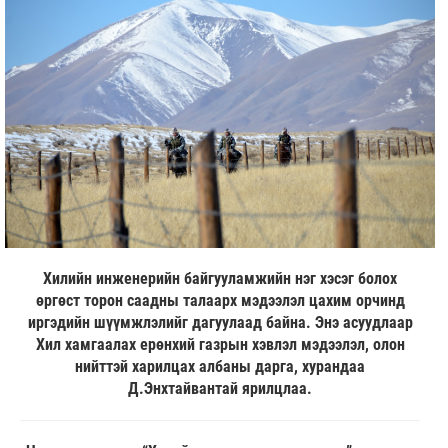
Хилийн инженерийн байгууламжийн нэг хэсэг болох
өргөст торон саадны талаарх мэдээлэл цахим орчинд
иргэдийн шүүмжлэлийг дагуулаад байна. Энэ асуудлаар
Хил хамгаалах ерөнхий газрын хэвлэл мэдээлэл, олон
нийттэй харилцах албаны дарга, хурандаа
Д.Энхтайвантай ярилцлаа.