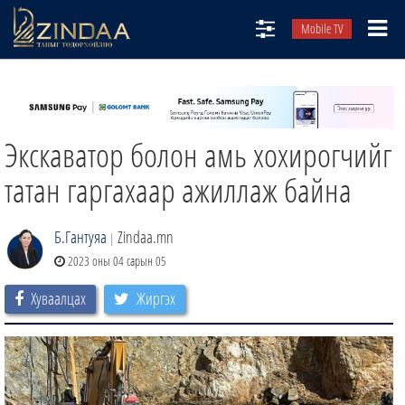
Mobile TV
НИЙТЛЭЛЧИД
ТВ8
Экскаватор болон амь хохирогчийг
ӨГЛӨӨНИЙ СОНИН
АУДИО ЗОХИОЛ
татан гаргахаар ажиллаж байна
ЗИНДАА СЭТГҮҮЛ
Б.Гантуяа
Zindaa.mn
|
2023 оны 04 сарын 05
Хуваалцах
Жиргэх