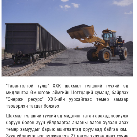
"Тавантолгой түлш" ХХК шахмал түлшний түүхий эд
мидлингээ Өмнөговь аймгийн Цогтцэций суманд байрлах
"Энержи ресурс" ХХК-ийн уурхайгаас төмөр замаар
тээвэрлэн татдаг болжээ.
Шахмал түлшний түүхий эд мидлинг татан авахад зориулж
баруун болон зүүн үйлдвэртээ ачааны вагон хүлээн авах
төмөр замуудыг барьж ашиглалтад оруулаад байгаа юм.
Зүүн үйлдвэрт нэг ээлжиндээ 27 вагон хүлээн авах хүчин