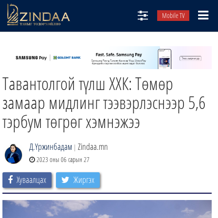
Mobile TV
НИЙТЛЭЛЧИД
ТВ8
Тавантолгой түлш ХХК: Төмөр
ӨГЛӨӨНИЙ СОНИН
АУДИО ЗОХИОЛ
замаар мидлинг тээвэрлэснээр 5,6
ЗИНДАА СЭТГҮҮЛ
тэрбум төгрөг хэмнэжээ
Д.Үржинбадам
Zindaa.mn
|
2023 оны 06 сарын 27
Хуваалцах
Жиргэх