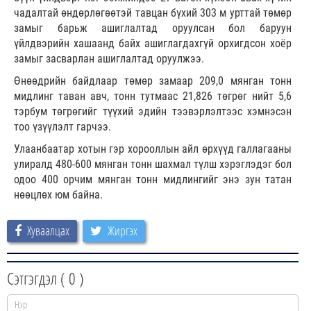
чадалтай өндөрлөгөөтэй тавцан бүхий 303 м урттай төмөр
замыг барьж ашиглалтад оруулсан бол баруун
үйлдвэрийн хашаанд байх ашиглагдахгүй орхигдсон хоёр
замыг засварлан ашиглалтад оруулжээ.
Өнөөдрийн байдлаар төмөр замаар 209,0 мянган тонн
мидлинг таван авч, тонн тутмаас 21,826 төгрөг нийт 5,6
тэрбум төгрөгийг түүхий эдийн тээвэрлэлтээс хэмнэсэн
тоо үзүүлэлт гарчээ.
Улаанбаатар хотын гэр хорооллын айл өрхүүд галлагааны
улиралд 480-600 мянган тонн шахмал түлш хэрэглэдэг бол
одоо 400 орчим мянган тонн мидлингийг энэ зун татан
нөөцлөх юм байна.
Хуваалцах
Жиргэх
Сэтгэгдэл (
0
)