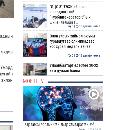
"ДЦС-3” ТӨХК-ийн нэн
шаардлагатай
“Турбингенератор-5”-ын
шинэчлэлийн т…
0 |
13 цагийн өмнө
гаднын
Олон улсын хиймэл оюуны
гуравдугаар олимпиадаас
хос хүрэл медаль авчээ
гэхдээ
0 |
13 цагийн өмнө
Улаанбаатарт өдөртөө 30-32
 Умард
хэм дулаан байна
жугийн
MOBILE TV
 эхлэн
0 |
14 цагийн өмнө
ДОРНЫН ЗУРХАЙ | Морь,
нохой жилтнээ аливаа үйлийг
хийхэд эерэг сайн
0 |
14 цагийн өмнө
Хар тамхи допаминтай ямар хамааралтай вэ?
ӨГЛӨӨНИЙ МЭНД!
Бусад
| 2026-08-05