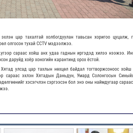
эхлэн цар тахалтай холбогдуулан тавьсан хоригоо цуцалж, 
рөл олгосон тухай CCTV мэдээлжээ.
дүгээр сараас хойш анх удаа гаднын иргэдэд хилээ нээжээ. Ин
рсон даруйд хоёр хоногийн карантинд орох ёстой.
, Хятад улсад цар тахлын нөхцөл байдал тогтворжсоноос хойш
ээр сараас эхлэн Хятадын Даньдун, Умард Солонгосын Синый
өдөлгөөнийг хэсэгчлэн сэргээсэн бол энэ оны наймдугаар сараас
эжээ.