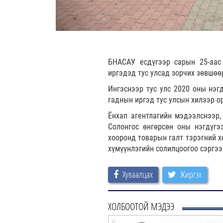
БНАСАУ есдүгээр сарын 25-аас 
иргэдэд тус улсад зорчих зөвшөө
Ингэснээр тус улс 2020 оны нэг
гаднын иргэд тус улсын хилээр о
Ёнхап агентлагийн мэдээлснээр
Солонгос өнгөрсөн оны нэгдүг
хооронд товарын галт тэрэгний х
хүмүүнлэгийн солилцоогоо сэргэ
Хуваалцах
Жиргэх
ХОЛБООТОЙ МЭДЭЭ