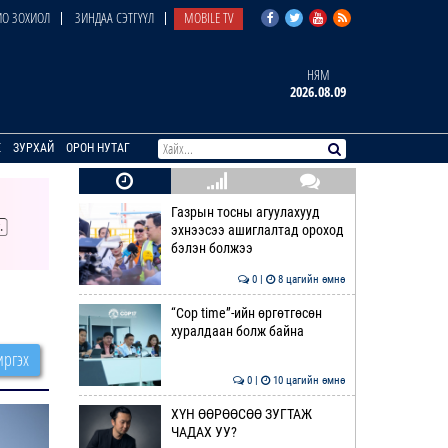
О ЗОХИОЛ
ЗИНДАА СЭТГҮҮЛ
MOBILE TV
НЯМ
2026.08.09
E
ЗУРХАЙ
ОРОН НУТАГ
Газрын тосны агуулахууд
эхнээсээ ашиглалтад ороход
бэлэн болжээ
0 |
8 цагийн өмнө
“Cop time”-ийн өргөтгөсөн
хуралдаан болж байна
ргэх
0 |
10 цагийн өмнө
ХҮН ӨӨРӨӨСӨӨ ЗУГТАЖ
ЧАДАХ УУ?