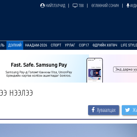
НИЙТЛЭЛЧИД
ТВ8
ӨГЛӨӨНИЙ СОНИН
АУДИ
УЛЬ
ДЭЛХИЙ
НААДАМ-2026
СПОРТ
УРЛАГ
COP17
ӨДРИЙН ХӨТӨЧ
LIFE STYL
ээ нээлээ
Хуваалцах
Жи