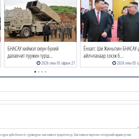
БНАСАУ хиймэл оюун бүхий
Ёнхап: Ши Жиньпин БНАСАУ-
далавчит пуужин турш…
айлчлахаар зэхэж б…
2026 оны 05 сарын 27
2026 оны 05 с
э хууль зүйн болон ёс суртахууны хэм хэмжээг хүндэтгэнэ үү. Хэм хэмжээг зөрчсөн сэтгэгдэлийг админ устгах