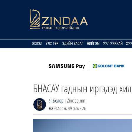
ЭХЛЭЛ
УЛС ТӨР
ЭДИЙН ЗАСАГ
НИЙГЭМ
УУЛ УУРХАЙ
ХУ
БНАСАУ гаднын иргэдэд хил
Я.Болор
Zindaa.mn
|
2023 оны 09 сарын 26