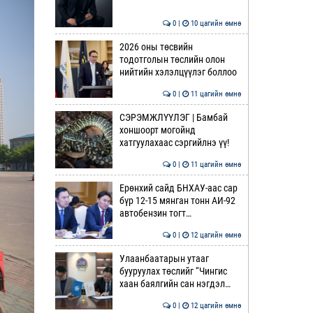
0 |
10 цагийн өмнө
2026 оны төсвийн
тодотголын төслийн олон
нийтийн хэлэлцүүлэг боллоо
0 |
11 цагийн өмнө
СЭРЭМЖЛҮҮЛЭГ | Бамбай
хоншоорт могойнд
хатгуулахаас сэргийлнэ үү!
0 |
11 цагийн өмнө
Ерөнхий сайд БНХАУ-аас сар
бүр 12-15 мянган тонн АИ-92
автобензин тогт…
0 |
12 цагийн өмнө
Улаанбаатарын утааг
бууруулах төслийг “Чингис
хаан баялгийн сан нэгдэл…
0 |
12 цагийн өмнө