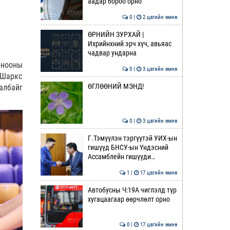
аадар бороо орно
0 |
2 цагийн өмнө
ӨРНИЙН ЗУРХАЙ |
Ихрийнхний эрч хүч, авьяас
чадвар ундарна
онооны
0 |
3 цагийн өмнө
 Шаркс
ӨГЛӨӨНИЙ МЭНД!
албайг
0 |
3 цагийн өмнө
Г.Тэмүүлэн тэргүүтэй УИХ-ын
гишүүд БНСУ-ын Үндэсний
Ассамблейн гишүүди…
1 |
17 цагийн өмнө
Автобусны Ч:19А чиглэлд түр
хугацаагаар өөрчлөлт орно
0 |
17 цагийн өмнө