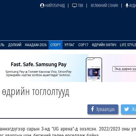
НИЙТЛЭЛЧИД
ТВ8
ӨГЛӨӨНИЙ СОНИН
АУДИ
УЛЬ
ДЭЛХИЙ
НААДАМ-2026
СПОРТ
УРЛАГ
COP17
ӨДРИЙН ХӨТӨЧ
LIFE STYL
 өдрийн тоглолтууд
Хуваалцах
Жи
ннэгдүгээр сарын 3-нд "UG арена"-д эхэлсэн. 2022/2023 оны у
баг аваргын цом, бөгжний төлөө өрсөлдөж байна.