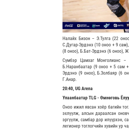
Налайх Бизон – Э.Тулга (22 оноо
С.Дугар-Эрдэнэ (10 оноо + 9 сам)
(8 оноо), Б.Бат-Эрдэнэ (6 оноо), 
Сүмбэр Цамхаг Монголианс – О
Б.Наранбаатар (9 оноо + 5 сам + 
Эрдэнэ (9 оноо), Б.Золбаяр (6 он
Г.Анар.
20:40, UG Arena
Улаанбаатар TLG - Өмнөговь Ёлууд 
Оноо ижил явсан хоёр багийн тог
эхлүүлж, алсын дараалсан оновч
эргүүлж, самбар дор илүүрхэн, с
легионер тоглогчийн хувийн ур ч