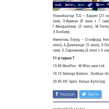
Улаанбаатар TLG – Харрис (27 он
сам), Э.Ирмүүн (8 оноо + 7 сам)
Г.Мандахбаяр (5 оноо), М.Төгөлд
Э.Хосбаяр.
Өмнөговь Ёлууд – Стэнфорд Уиль
оноо), А.Дашпунцаг (5 оноо), Э.Лу
сам), О.Содонжамц (6 оноо + 6 сам
11-р сарын 7
15:40 МонПон - M Winx эмэгтэй
18:10 Selenge Bodons - Darkhan Un
20:40 IHC Apes- Хасын Хүлэгүүд
Хуваалцах
Жиргэх