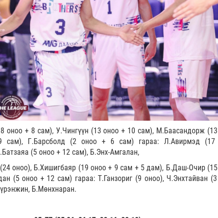
18 оноо + 8 сам), У.Чингүүн (13 оноо + 10 сам), М.Баасандорж (13
 сам), Г.Барсболд (2 оноо + 6 сам) гараа: Л.Авирмэд (17 
.Батзаяа (5 оноо + 12 сам), Б.Энх-Амгалан,
4 оноо), Б.Хишигбаяр (19 оноо + 9 сам + 5 дам), Б.Даш-Очир (15
н (5 оноо + 12 сам) гараа: Т.Ганзориг (9 оноо), Ч.Энхтайван (3
Бүрэнжин, Б.Мөнхнаран.