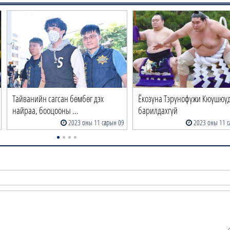
Тайванийн сагсан бөмбөг дэх
Ёкозүна Тэрүнофүжи Кюүшюү
найраа, бооцооны …
барилдахгүй
2023 оны 11 сарын 09
2023 оны 11 с