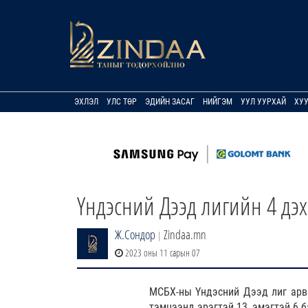
ЭХЛЭЛ
УЛС ТӨР
ЭДИЙН ЗАСАГ
НИЙГЭМ
УУЛ УУРХАЙ
ХУ
Үндэсний Дээд лигийн 4 дэх
Ж.Сондор
Zindaa.mn
|
2023 оны 11 сарын 07
МСБХ-ны Үндэсний Дээд лиг арва
тэмцээнд эрэгтэй 13, эмэгтэй 6 