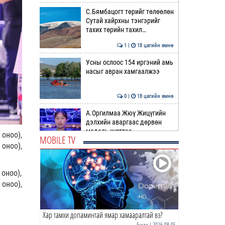
С.Бямбацогт төрийг төлөөлөн
Сутай хайрхны тэнгэрийг
тахих төрийн тахил…
1 |
18 цагийн өмнө
Усны ослоос 154 иргэний амь
насыг авран хамгаалжээ
0 |
18 цагийн өмнө
А.Оргилмаа Жюү Жицүгийн
дэлхийн аваргаас дөрвөн
медаль хүртлээ
 оноо),
MOBILE TV
оноо),
0 |
18 цагийн өмнө
“Хотын дарга сонсож байна”
 оноо),
150150 тусгай дугаарыг
наймдугаар сарын 14-…
 оноо),
0 |
18 цагийн өмнө
Хар тамхи допаминтай ямар хамааралтай вэ?
НИТХ | Иргэдийн өргөдөл,
гомдлыг хэрхэн
Бусад
| 2026-08-05