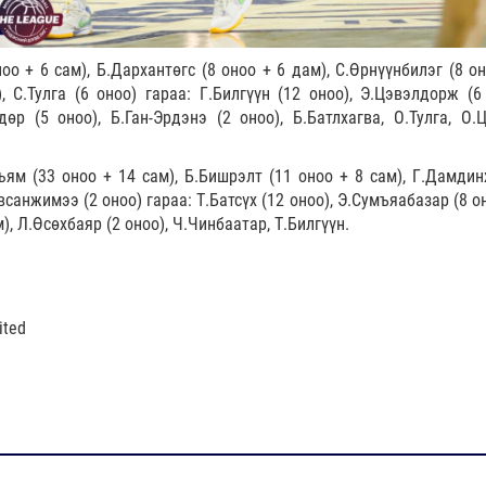
оо + 6 сам), Б.Дархантөгс (8 оноо + 6 дам), С.Өрнүүнбилэг (8 о
, С.Тулга (6 оноо) гараа: Г.Билгүүн (12 оноо), Э.Цэвэлдорж (6 
өр (5 оноо), Б.Ган-Эрдэнэ (2 оноо), Б.Батлхагва, О.Тулга, О.Ц
ям (33 оноо + 14 сам), Б.Бишрэлт (11 оноо + 8 сам), Г.Дамдин
всанжимээ (2 оноо) гараа: Т.Батсүх (12 оноо), Э.Сумъяабазар (8 о
), Л.Өсөхбаяр (2 оноо), Ч.Чинбаатар, Т.Билгүүн.
ited