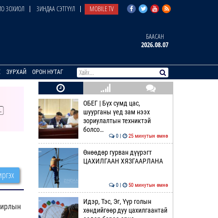
О ЗОХИОЛ
ЗИНДАА СЭТГҮҮЛ
MOBILE TV
БААСАН
2026.08.07
E
ЗУРХАЙ
ОРОН НУТАГ
ОБЕГ | Бүх сумд цас,
шуурганы үед зам нээх
зориулалтын техниктэй
болсо…
0 |
25 минутын өмнө
Өнөөдөр гурван дүүрэгт
ЦАХИЛГААН ХЯЗГААРЛАНА
ргэх
0 |
50 минутын өмнө
Идэр, Тэс, Эг, Үүр голын
лирлын
хөндийгөөр дуу цахилгаантай