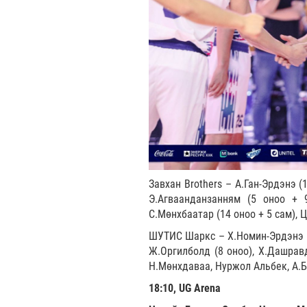
Завхан Brothers – А.Ган-Эрдэнэ (
Э.Агваанданзанням (5 оноо + 9
С.Мөнхбаатар (14 оноо + 5 сам), Ц
ШУТИС Шаркс – Х.Номин-Эрдэнэ (2
Ж.Оргилболд (8 оноо), Х.Дашравда
Н.Мөнхдаваа, Нуржол Альбек, А.
18:10, UG Arena