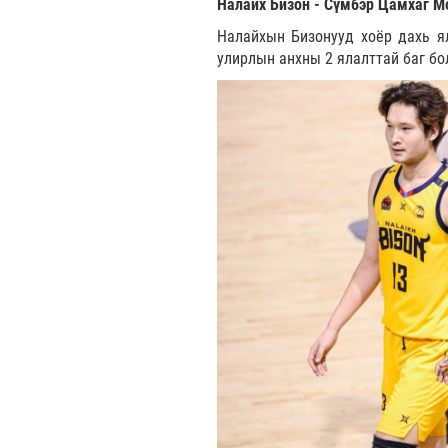
Налайх Бизон - Сүмбэр Цамхаг Мон
Налайхын Бизонууд хоёр дахь ял
улирлын анхны 2 ялалттай баг б