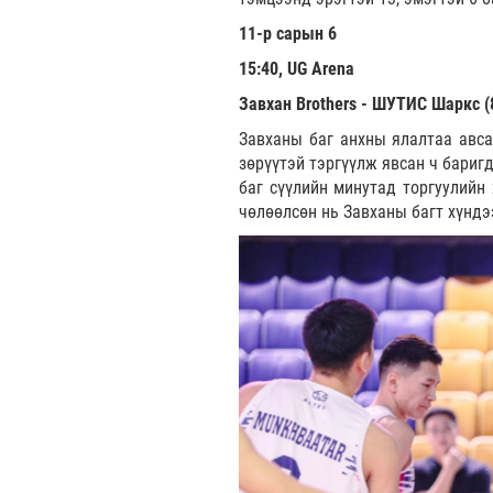
11-р сарын 6
15:40, UG Arena
Завхан Brothers - ШУТИС Шаркс (87
Завханы баг анхны ялалтаа авса
зөрүүтэй тэргүүлж явсан ч бариг
баг сүүлийн минутад торгуулийн
чөлөөлсөн нь Завханы багт хүндэ