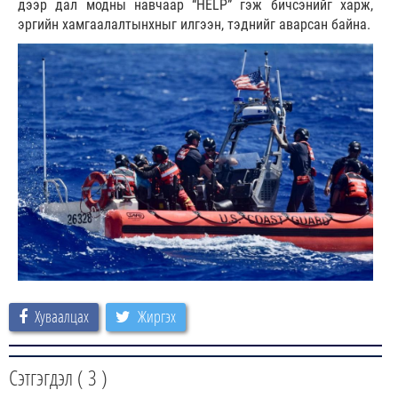
дээр дал модны навчаар “HELP” гэж бичсэнийг харж,
эргийн хамгаалалтынхныг илгээн, тэднийг аварсан байна.
Хуваалцах
Жиргэх
Сэтгэгдэл (
3
)