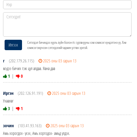
Сэтгэгдэл бичихдээ хууль зүйн болон ёс суртахууны хэм хэмжээг хүндэтгэнэ үү. Хэм
Илгээх
хэмжээг зөрчсөн сэтгэгдэлийг админ устгах эрхтэй.
г
(202.179.26.115)
2025 оны 03 сарын 13
мэдээ бичих гэж цул алдаа. Яана даа
1
|
0
Иргэн
(202.126.91.191)
2025 оны 03 сарын 13
Ухаалаг
3
|
1
зочин
(103.41.93.163)
2025 оны 03 сарын 13
Амь хорогдох- үхэх, Амь хоргодох- амьд үлдэх.