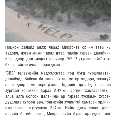
Номхон далайд аялж яваад Микронез орчим завь нь
эвдэрч, нэгэн жижиг арал дээр гацсан гурван далайчин
эрэг дээр дал модны навчаар “HELP /туслаарай/” гэж
бичсэнийхээ ачаар аврагджээ.
“CBS” телевизийн мэдээлснээр, тэд бүгд туршлагатай
далайчид байсан ба завиных нь мотор эвдэрч, эзэнгүй
арал дээр амь хорогджээ. Тэднийг далайд гарснаас
зургаан хоногийн дараа АНУ-ын эргийн хамгаалалтын
алба алга болсон далайчны ар гэрээс тусламж хүссэн
дуудлага хүлээн авч, тэнгисийн хүчинтэй хамтран эрлийн
ажиллагааг эхлүүлсэн байна. Найм дахь хоног дээр
эрлийн багийн онгоц Микронезийн бүлэг арлуудын нэг