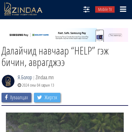
Mobile TV
НИЙТЛЭЛЧИД
ТВ8
Далайчид навчаар “HELP” гэж
ӨГЛӨӨНИЙ СОНИН
АУДИО ЗОХИОЛ
бичин, аврагджээ
ЗИНДАА СЭТГҮҮЛ
Я.Болор
Zindaa.mn
|
2024 оны 04 сарын 13
Хуваалцах
Жиргэх