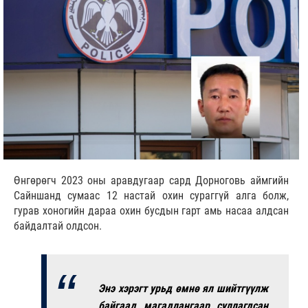
Өнгөрөгч 2023 оны аравдугаар сард Дорноговь аймгийн
Сайншанд сумаас 12 настай охин сураггүй алга болж,
гурав хоногийн дараа охин бусдын гарт амь насаа алдсан
байдалтай олдсон.
Энэ хэрэгт урьд өмнө ял шийтгүүлж
байгаад магадлангаар суллагдсан