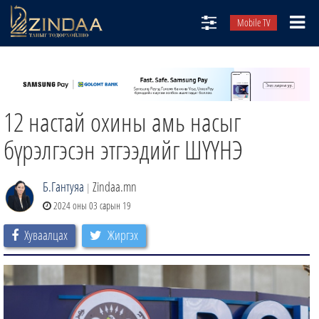
Mobile TV
НИЙТЛЭЛЧИД
ТВ8
12 настай охины амь насыг
ӨГЛӨӨНИЙ СОНИН
АУДИО ЗОХИОЛ
бүрэлгэсэн этгээдийг ШҮҮНЭ
ЗИНДАА СЭТГҮҮЛ
Б.Гантуяа
Zindaa.mn
|
2024 оны 03 сарын 19
Хуваалцах
Жиргэх