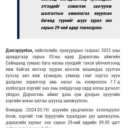
этгээдийг сэжиглэн саатуулж
шалгалтын ажиллагаа явуулсан
бөгөөд түүнийг шүүх хурал энэ
сарын 29-ний өдөр товлогдлоо.
Дэлгэрүүлбэл,
нийслэлийн прокурорын газраас 2023 оны
аравдугаар сарын 03-ны өдөр Дорноговь аймгийн
Сайншанд сумаас бага насны хүүхдийг такси үйлчилгээнд
явж байгаа мэтээр хууран мэхэлж машиндаа суулган
хүчээр авч явж хүчиндэн, улмаар гэмт хэргээ нуун
далдлах зорилгоор амь насыг нь хохироосон Г.Г-д
холбогдох хэргийг энэ оны хоёрдугаар сард яллах дүгнэлт
үйлдэн Дорноговь аймаг дахь сум дундын эрүүгийн
хэргийн анхан шатны шүүхэд шилжүүлсэн.
Өнөөдөр /2024.03.19/ шүүхийн урьдчилсан хэлэлцүүлэг
болж, хэргийг гэм буруугийн хуралдаан руу шилжүүлэн,
дараагийн хурлыг энэ сарын 29-ний өдрийн 09.00 цагт