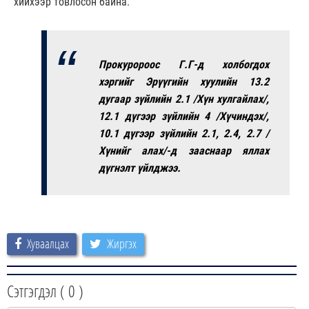
хийхээр товлосон байна.
Прокуророос Г.Г-д холбогдох
хэргийг Эрүүгийн хуулийн 13.2
дугаар зүйлийн 2.1 /Хүн хулгайлах/,
12.1 дүгээр зүйлийн 4 /Хүчиндэх/,
10.1 дүгээр зүйлийн 2.1, 2.4, 2.7 /
Хүнийг алах/-д зааснаар яллах
дүгнэлт үйлджээ.
Хуваалцах
Жиргэх
Сэтгэгдэл (
0
)