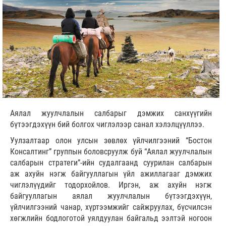
Аялал жуулчлалын салбарыг дэмжих санхүүгийн
бүтээгдэхүүн бий болгох чиглэлээр санал хэлэлцүүллээ.
Уулзалтаар олон улсын зөвлөх үйлчилгээний “Бостон
Консалтинг” группын боловсруулж буй “Аялал жуулчлалын
салбарын стратеги”-ийн судалгаанд суурилан салбарын
аж ахуйн нэгж байгууллагын үйл ажиллагааг дэмжих
чиглэлүүдийг тодорхойлов. Иргэн, аж ахуйн нэгж
байгууллагын аялал жуулчлалын бүтээгдэхүүн,
үйлчилгээний чанар, хүртээмжийг сайжруулах, бүсчилсэн
хөгжлийн бодлоготой уялдуулан байгальд ээлтэй ногоон