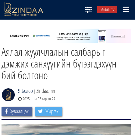
Mobile TV
НИЙТЛЭЛЧИД
ТВ8
Аялал жуулчлалын салбарыг
ӨГЛӨӨНИЙ СОНИН
АУДИО ЗОХИОЛ
дэмжих санхүүгийн бүтээгдэхүүн
ЗИНДАА СЭТГҮҮЛ
бий болгоно
Я.Болор
Zindaa.mn
|
2025 оны 03 сарын 27
Хуваалцах
Жиргэх