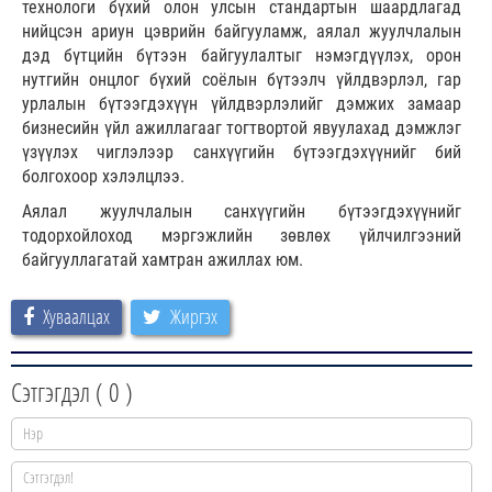
технологи бүхий олон улсын стандартын шаардлагад
нийцсэн ариун цэврийн байгууламж, аялал жуулчлалын
дэд бүтцийн бүтээн байгуулалтыг нэмэгдүүлэх, орон
нутгийн онцлог бүхий соёлын бүтээлч үйлдвэрлэл, гар
урлалын бүтээгдэхүүн үйлдвэрлэлийг дэмжих замаар
бизнесийн үйл ажиллагааг тогтвортой явуулахад дэмжлэг
үзүүлэх чиглэлээр санхүүгийн бүтээгдэхүүнийг бий
болгохоор хэлэлцлээ.
Аялал жуулчлалын санхүүгийн бүтээгдэхүүнийг
тодорхойлоход мэргэжлийн зөвлөх үйлчилгээний
байгууллагатай хамтран ажиллах юм.
Хуваалцах
Жиргэх
Сэтгэгдэл (
0
)