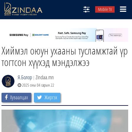
Mobile TV
НИЙТЛЭЛЧИД
ТВ8
Хиймэл оюун ухааны тусламжтай үр
ӨГЛӨӨНИЙ СОНИН
АУДИО ЗОХИОЛ
тогтсон хүүхэд мэндэлжээ
ЗИНДАА СЭТГҮҮЛ
Я.Болор
Zindaa.mn
|
2025 оны 04 сарын 22
Хуваалцах
Жиргэх