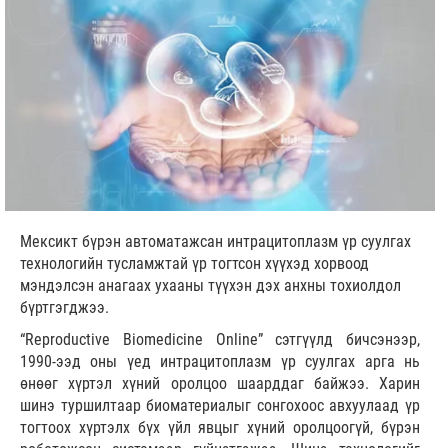
Мексикт бүрэн автоматажсан интрацитоплазм үр суулгах
технологийн тусламжтай үр тогтсон хүүхэд хорвоод
мэндэлсэн анагаах ухааны түүхэн дэх анхны тохиолдол
бүртгэгджээ.
“Reproductive Biomedicine Onlinе” сэтгүүлд бичсэнээр,
1990-ээд оны үед интрацитоплазм үр суулгах арга нь
өнөөг хүртэл хүний оролцоо шаарддаг байжээ. Харин
шинэ туршилтаар биоматериалыг сонгохоос авхуулаад үр
тогтоох хүртэлх бүх үйл явцыг хүний оролцоогүй, бүрэн