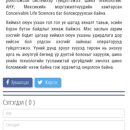
роботoжсон системээр гүйцэтгэжээ. Шинэ технологийг
АНУ, Мексикийн мэргэжилтнүүдийн хамтарсан
Conceivable Life Sciences баг боловсруулсан байна.
Хиймэл оюун ухаан гол гол үе шатад хяналт тавьж, эсийн
бүрэн бүтэн байдлыг хянаж байжээ. Мэс заслын зарим
хэсгийг бодит цагаар хиймэл оюун ухааны удирдлага дор
хийсэн бол үлдсэн хэсгийг зайнаас операторууд
гүйцэтгэжээ. Үүний дүнд эрүүл хүүхэд төрсөн нь энэхүү
арга нь аюулгүй бөгөөд үр дүнтэй болохыг харуулж, шинэ
үеийн технологийн тусламжтай үргүйдлийг эмчлэх шинэ
боломжийг нээж байна гэж эрдэмтэд онцолсон байна.
Хуваалцах
Жиргэх
Сэтгэгдэл (
0
)