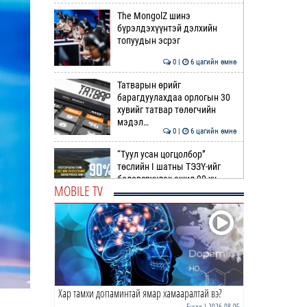
The MongolZ шинэ
бүрэлдэхүүнтэй дэлхийн
топуудын эсрэг
0 |
6 цагийн өмнө
Татварын өрийг
барагдуулахдаа орлогын 30
хувийг татвар төлөгчийн
мэдэл…
0 |
6 цагийн өмнө
“Туул усан цогцолбор”
төслийн I шатны ТЭЗҮ-ийг
боловсруулах ажил 90 ху…
MOBILE TV
0 |
7 цагийн өмнө
Нийслэлийн иргэдийн
Төлөөлөгчдийн Хурлын
Ээлжит VIII хуралдаан
эхэллээ
0 |
7 цагийн өмнө
Хар тамхи допаминтай ямар хамааралтай вэ?
ТОО | Гадаад валютын нөөц
7.9 тэрбум ам.доллар давлаа
Бусад
| 2026-08-05