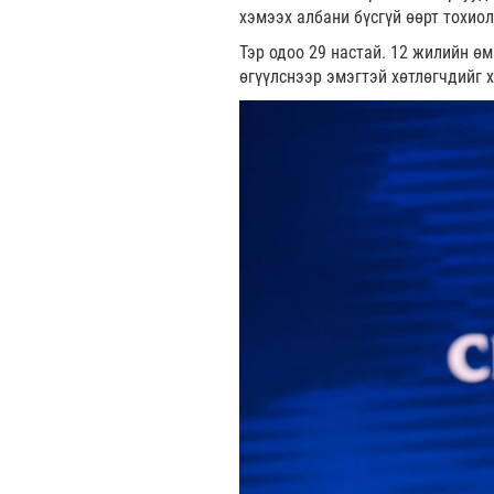
хэмээх албани бүсгүй өөрт тохио
Тэр одоо 29 настай. 12 жилийн ө
өгүүлснээр эмэгтэй хөтлөгчдийг 