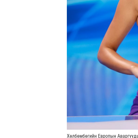
Хөлбөмбөгийн Европын Аваргууд