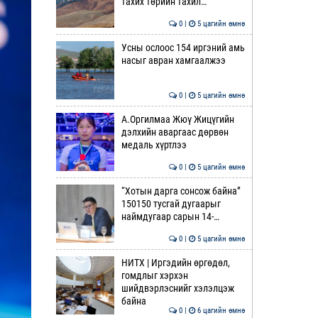
тахих төрийн тахил…
0 |
5 цагийн өмнө
Усны ослоос 154 иргэний амь
насыг авран хамгаалжээ
0 |
5 цагийн өмнө
А.Оргилмаа Жюү Жицүгийн
дэлхийн аваргаас дөрвөн
медаль хүртлээ
0 |
5 цагийн өмнө
“Хотын дарга сонсож байна”
150150 тусгай дугаарыг
наймдугаар сарын 14-…
0 |
5 цагийн өмнө
НИТХ | Иргэдийн өргөдөл,
гомдлыг хэрхэн
шийдвэрлэснийг хэлэлцэж
байна
0 |
6 цагийн өмнө