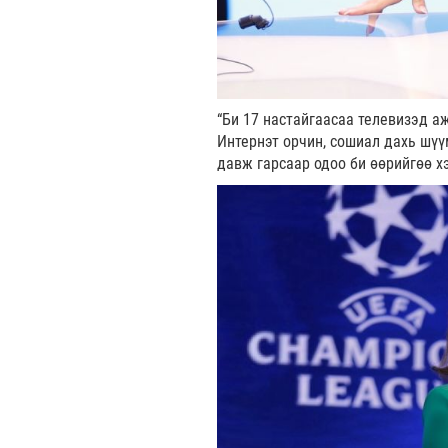
“Би 17 настайгаасаа телевизэд а
Интернэт орчин, сошиал дахь шүү
давж гарсаар одоо би өөрийгөө х