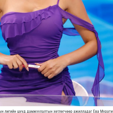
ын лигийн шууд дамжуулалтын хөтлөгчөөр ажилладаг Ева Мурати