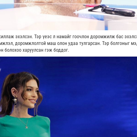
жиллаж эхэлсэн. Тэр үеэс л намайг гоочлон доромжилж бас эхэлс
мжлэл, доромжлолтой маш олон удаа тулгарсан. Тэр болгоныг мэ
эн болохоо харуулсан гэж боддог.