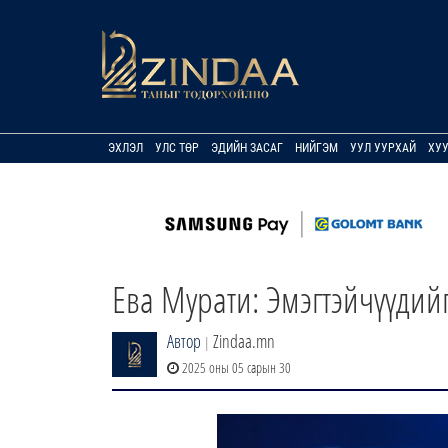
ЭХЛЭЛ
УЛС ТӨР
ЭДИЙН ЗАСАГ
НИЙГЭМ
УУЛ УУРХАЙ
ХУ
Ева Мурати: Эмэгтэйчүүдий
Автор
Zindaa.mn
|
2025 оны 05 сарын 30