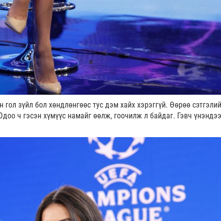
 гол зүйл бол хөндлөнгөөс тус дэм хайх хэрэггүй. Өөрөө сэтгэли
 Одоо ч гэсэн хүмүүс намайг өөлж, гоочилж л байдаг. Гэвч үнэндэ