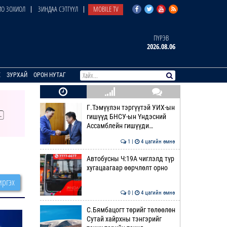
О ЗОХИОЛ
ЗИНДАА СЭТГҮҮЛ
MOBILE TV
ПҮРЭВ
2026.08.06
E
ЗУРХАЙ
ОРОН НУТАГ
Г.Тэмүүлэн тэргүүтэй УИХ-ын
гишүүд БНСУ-ын Үндэсний
Ассамблейн гишүүди…
1 |
4 цагийн өмнө
Автобусны Ч:19А чиглэлд түр
хугацаагаар өөрчлөлт орно
ргэх
0 |
4 цагийн өмнө
С.Бямбацогт төрийг төлөөлөн
Сутай хайрхны тэнгэрийг