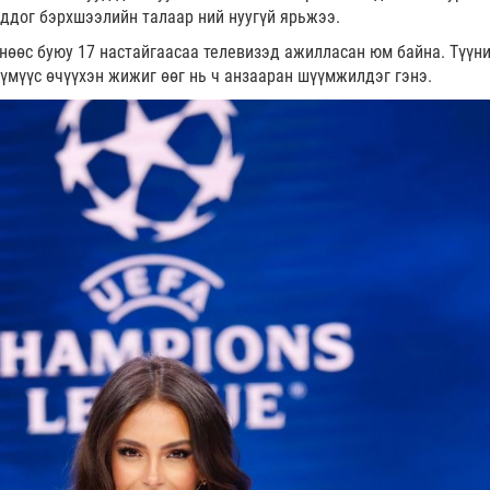
лддог бэрхшээлийн талаар ний нуугүй ярьжээ.
мнөөс буюу 17 настайгаасаа телевизэд ажилласан юм байна. Түүн
хүмүүс өчүүхэн жижиг өөг нь ч анзааран шүүмжилдэг гэнэ.