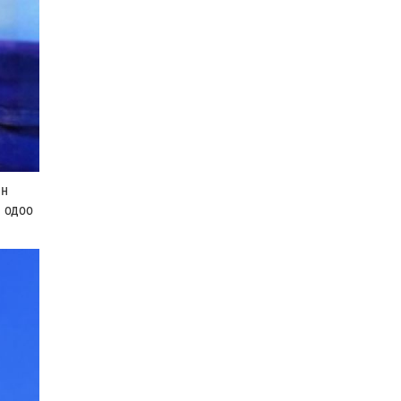
Жил бүр 500-700 толгой
тарвагыг сэргээн болон
сэлгэн нутагшуулах ажлыг…
1 |
2026-08-05
С.Бямбацогт Зүүн Азийн
эрэгтэйчүүдийн волейболын
АШТ-ийг нээж, баг там…
0 |
2026-08-05
ЗАСАГ | Нэг эх үүсвэрээс эм,
йн
бэлдмэл худалдаж авах
э одоо
журам баталлаа
1 |
2026-08-05
Бүх шатанд хэмнэлтийн
горимд шилжиж, найр,
наадам, зөвлөгөөнийг
хоригл…
1 |
2026-08-05
Монгол эмэгтэйтэй нууцаар
гэрлэж, АНУ-д нэвтрүүлсэн
Үндэсний гвардын х…