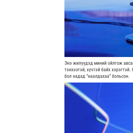
Энэ жилүүдэд миний ойлгож авсан
тэнхээтэй, хүчтэй байх хэрэгтэй.
бол надад “наалдахаа” больсон.