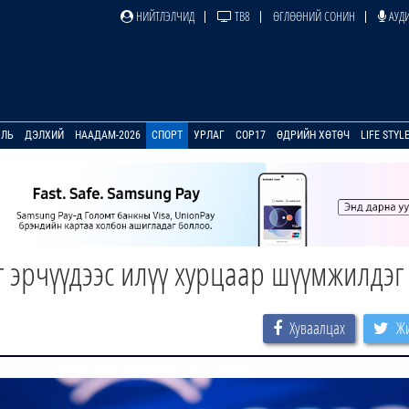
НИЙТЛЭЛЧИД
ТВ8
ӨГЛӨӨНИЙ СОНИН
АУДИ
УЛЬ
ДЭЛХИЙ
НААДАМ-2026
СПОРТ
УРЛАГ
COP17
ӨДРИЙН ХӨТӨЧ
LIFE STYL
г эрчүүдээс илүү хурцаар шүүмжилдэг
Хуваалцах
Жи