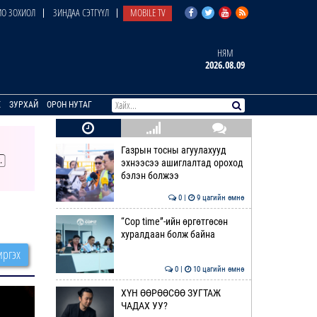
О ЗОХИОЛ
ЗИНДАА СЭТГҮҮЛ
MOBILE TV
НЯМ
2026.08.09
E
ЗУРХАЙ
ОРОН НУТАГ
Газрын тосны агуулахууд
эхнээсээ ашиглалтад ороход
бэлэн болжээ
0 |
9 цагийн өмнө
“Cop time”-ийн өргөтгөсөн
хуралдаан болж байна
ргэх
0 |
10 цагийн өмнө
ХҮН ӨӨРӨӨСӨӨ ЗУГТАЖ
ЧАДАХ УУ?