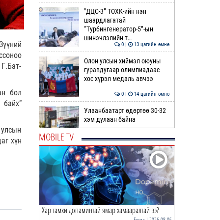
"ДЦС-3” ТӨХК-ийн нэн
шаардлагатай
“Турбингенератор-5”-ын
шинэчлэлийн т…
Зүүний
0 |
13 цагийн өмнө
ссоноо
Олон улсын хиймэл оюуны
Г.Бат-
гуравдугаар олимпиадаас
хос хүрэл медаль авчээ
ан бол
0 |
14 цагийн өмнө
 байх”
Улаанбаатарт өдөртөө 30-32
хэм дулаан байна
 улсын
MOBILE TV
аг хүн
0 |
14 цагийн өмнө
ДОРНЫН ЗУРХАЙ | Морь,
нохой жилтнээ аливаа үйлийг
хийхэд эерэг сайн
0 |
14 цагийн өмнө
Хар тамхи допаминтай ямар хамааралтай вэ?
ӨГЛӨӨНИЙ МЭНД!
Бусад
| 2026-08-05