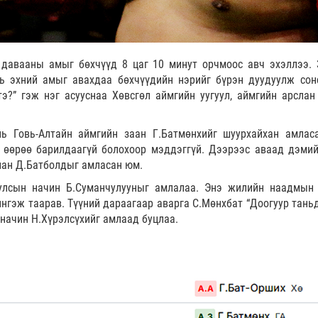
давааны амыг бөхчүүд 8 цаг 10 минут орчмоос авч эхэллээ. 
рь эхний амыг авахдаа бөхчүүдийн нэрийг бүрэн дуудуулж сон
э?” гэж нэг асууснаа Хөвсгөл аймгийн уугуул, аймгийн арслан 
нь Говь-Алтайн аймгийн заан Г.Батмөнхийг шуурхайхан амлас
 өөрөө барилдаагүй болохоор мэддэггүй. Дээрээс аваад дэмий
лан Д.Батболдыг амласан юм.
 улсын начин Б.Суманчулууныг амлалаа. Энэ жилийн наадмын
ингэж таарав. Түүний дараагаар аварга С.Мөнхбат “Доогуур таньд
 начин Н.Хүрэлсүхийг амлаад буцлаа.