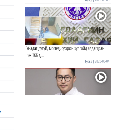
0 |
15 цагийн өмнө
Унадаг дугуй, мопед, суррон хулгайд алдагдсан
гэх 166 д…
Бусад
| 2026-08-04
Р.Энхтүвшин: Бага тунгаар хэрэглэсэн ч тархинд
хүчтэй н…
Бусад
| 2026-08-03