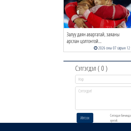
Залуу даян аваргатай, заяаны
арслан цолтонтой…
2026 оны 07 сарын 12
Сэтгэгдэл (
0
)
Сэтгэгдэл бичихдэ
Илгээх
эрхтэй.