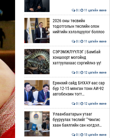
0 |
11 цагийн өмнө
2026 оны төсвийн
тодотголын төслийн олон
нийтийн хэлэлцүүлэг боллоо
0 |
11 цагийн өмнө
СЭРЭМЖЛҮҮЛЭГ | Бамбай
хоншоорт могойнд
хатгуулахаас сэргийлнэ үү!
0 |
12 цагийн өмнө
Ерөнхий сайд БНХАУ-аас сар
бүр 12-15 мянган тонн АИ-92
автобензин тогт…
0 |
12 цагийн өмнө
Улаанбаатарын утааг
бууруулах төслийг “Чингис
хаан баялгийн сан нэгдэл…
0 |
13 цагийн өмнө