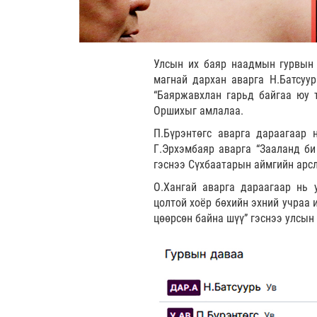
Улсын их баяр наадмын гурвын 
магнай дархан аварга Н.Батсуу
“Баяржавхлан гарьд байгаа юу т
Оршихыг амлалаа.
П.Бүрэнтөгс аварга дараагаар 
Г.Эрхэмбаяр аварга “Зааланд би
гэснээ Сүхбаатарын аймгийн арс
О.Хангай аварга дараагаар нь
цолтой хоёр бөхийн эхний учраа 
цөөрсөн байна шүү” гэснээ улсын