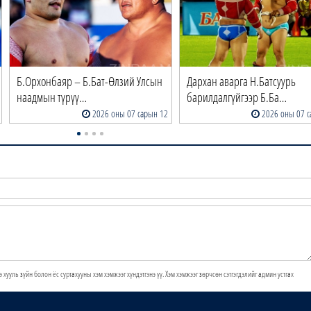
Б.Орхонбаяр – Б.Бат-Өлзий Улсын
Дархан аварга Н.Батсуурь
наадмын түрүү…
барилдалгүйгээр Б.Ба…
2026 оны 07 сарын 12
2026 оны 07 с
э хууль зүйн болон ёс суртахууны хэм хэмжээг хүндэтгэнэ үү. Хэм хэмжээг зөрчсөн сэтгэгдэлийг админ устгах