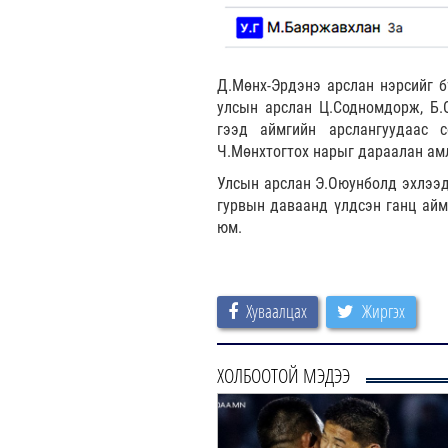
Д.Мөнх-Эрдэнэ арслан нэрсийг 
улсын арслан Ц.Содномдорж, Б.
гээд аймгийн арслангуудаас 
Ч.Мөнхтогтох нарыг дараалан ам
Улсын арслан Э.Оюунболд эхлээд
гурвын даваанд үлдсэн ганц айм
юм.
Хуваалцах
Жиргэх
ХОЛБООТОЙ МЭДЭЭ