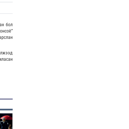
ан бол
АҮЭБЯ | АИ92 шатахуун 15 хоногийн, дизель түлш
онсоё”
20 хоног…
арслан
Яамд
| 2026-07-30
илжээд
мласан
ЦЕГ | БГД-ийн "Голден парк" хотхоны гадаа
болсон зодоон…
Нийгэм
| 2026-07-30