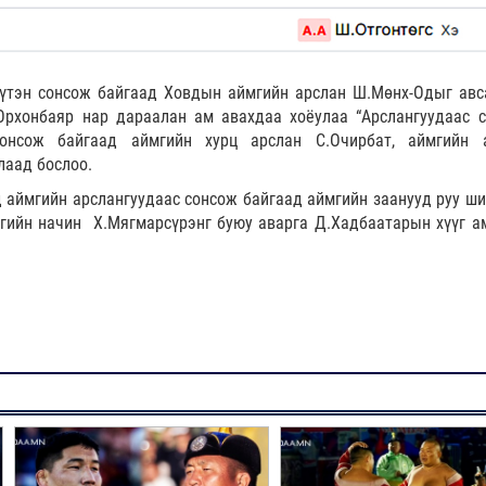
бүтэн сонсож байгаад Ховдын аймгийн арслан Ш.Мөнх-Одыг авс
Орхонбаяр нар дараалан ам авахдаа хоёулаа “Арслангуудаас с
сонсож байгаад аймгийн хурц арслан С.Очирбат, аймгийн 
лаад бослоо.
 аймгийн арслангуудаас сонсож байгаад аймгийн заанууд руу ш
гийн начин Х.Мягмарсүрэнг буюу аварга Д.Хадбаатарын хүүг а