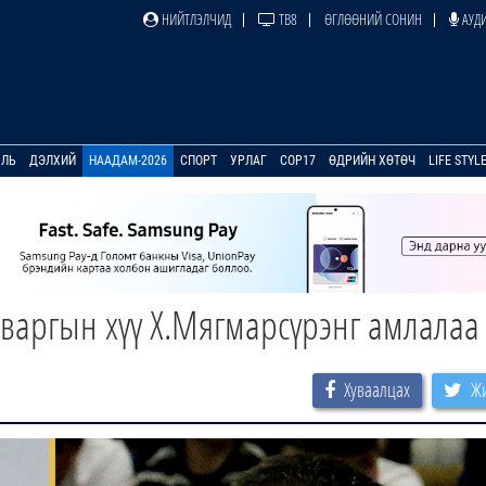
НИЙТЛЭЛЧИД
ТВ8
ӨГЛӨӨНИЙ СОНИН
АУДИ
УЛЬ
ДЭЛХИЙ
НААДАМ-2026
СПОРТ
УРЛАГ
COP17
ӨДРИЙН ХӨТӨЧ
LIFE STYL
варгын хүү Х.Мягмарсүрэнг амлалаа
Хуваалцах
Жи