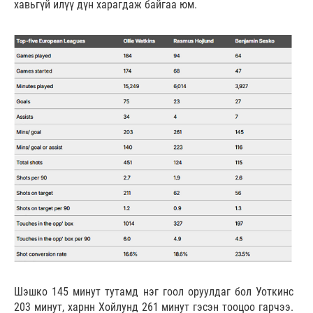
хавьгүй илүү дүн харагдаж байгаа юм.
Шэшко 145 минут тутамд нэг гоол оруулдаг бол Уоткинс
203 минут, харнн Хойлунд 261 минут гэсэн тооцоо гарчээ.