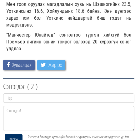
Мөн гоол оруулах магадлалын хувь нь Шэшкогийнх 23.5,
Уоткинсынх 16.6, Хойлундынх 18.6 байна. Энэ дүнгээс
харах юм бол Уоткинс найдвартай биш гэдэг нь
мэдрэгдэнэ.
“Манчестер Юнайтед” сонголтоо түргэн хийхгүй бол
Премьер лигийн эхний тойрог эхлэхэд 20 хүрэхгүй хоног
үлдлээ.
Хуваалцах
Жиргэх
Сэтгэгдэл (
2
)
Сэтгэгдэл бичихдээ хууль зүйн болон ёс суртахууны хэм хэмжээг хүндэтгэнэ үү. Хэм
Илгээх