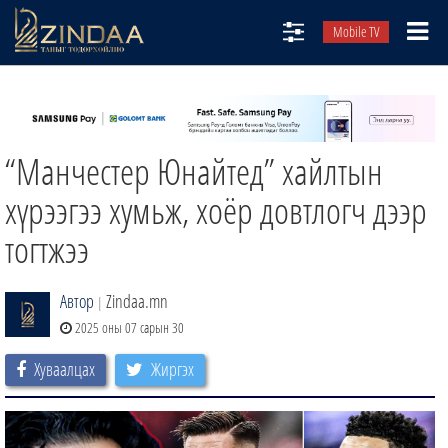
Mobile TV
НИЙТЛЭЛЧИД
ТВ8
“Манчестер Юнайтед” хайлтын
ӨГЛӨӨНИЙ СОНИН
АУДИО ЗОХИОЛ
хүрээгээ хумьж, хоёр довтлогч дээр
ЗИНДАА СЭТГҮҮЛ
тогтжээ
Автор
Zindaa.mn
|
2025 оны 07 сарын 30
Хуваалцах
Жиргэх