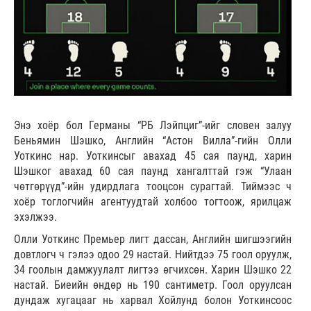
Энэ хоёр бол Германы “РБ Лэйпциг”-ийг словен залуу
Беньямин Шэшко, Английн “Астон Вилла”-гийн Олли
Уоткинс нар. Уоткинсыг авахад 45 сая паунд, харин
Шэшког авахад 60 сая паунд хангалттай гэж “Улаан
чөтгөрүүд”-ийн удирдлага тооцсон сурагтай. Тиймээс ч
хоёр тоглогчийн агентуудтай холбоо тогтоож, ярилцаж
эхэлжээ.
Олли Уоткинс Премьер лигт дассан, Английн шигшээгийн
довтлогч ч гэлээ одоо 29 настай. Нийтдээ 75 гоол оруулж,
34 гоолын дамжуулалт лигтээ өгчихсөн. Харин Шэшко 22
настай. Биеийн өндөр нь 190 сантиметр. Гоол оруулсан
дундаж хугацааг нь харвал Хойлунд болон Уоткинсоос