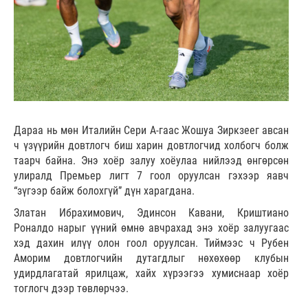
Дараа нь мөн Италийн Сери А-гаас Жошуа Зиркзеег авсан
ч үзүүрийн довтлогч биш харин довтлогчид холбогч болж
таарч байна. Энэ хоёр залуу хоёулаа нийлээд өнгөрсөн
улиралд Премьер лигт 7 гоол оруулсан гэхээр яавч
“зүгээр байж болохгүй” дүн харагдана.
Златан Ибрахимович, Эдинсон Кавани, Криштиано
Роналдо нарыг үүний өмнө авчрахад энэ хоёр залуугаас
хэд дахин илүү олон гоол оруулсан. Тиймээс ч Рубен
Аморим довтлогчийн дутагдлыг нөхөхөөр клубын
удирдлагатай ярилцаж, хайх хүрээгээ хумиснаар хоёр
тоглогч дээр төвлөрчээ.