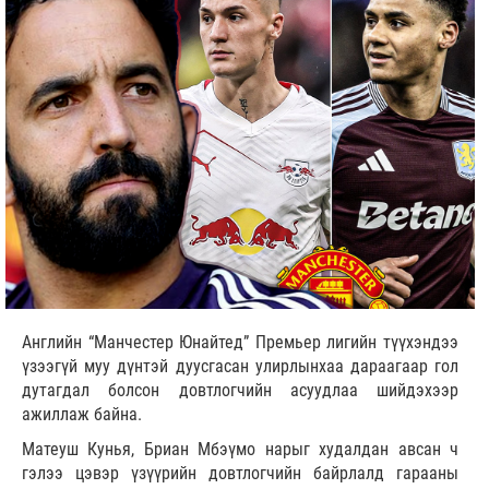
Английн “Манчестер Юнайтед” Премьер лигийн түүхэндээ
үзээгүй муу дүнтэй дуусгасан улирлынхаа дараагаар гол
дутагдал болсон довтлогчийн асуудлаа шийдэхээр
ажиллаж байна.
Матеуш Кунья, Бриан Мбэүмо нарыг худалдан авсан ч
гэлээ цэвэр үзүүрийн довтлогчийн байрлалд гарааны