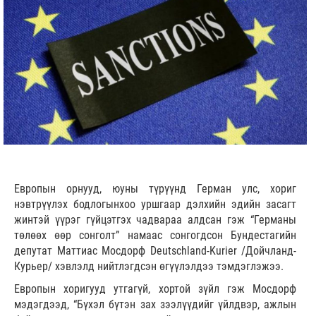
Европын орнууд, юуны түрүүнд Герман улс, хориг
нэвтрүүлэх бодлогынхоо уршгаар дэлхийн эдийн засагт
жинтэй үүрэг гүйцэтгэх чадвараа алдсан гэж “Германы
төлөөх өөр сонголт” намаас сонгогдсон Бундестагийн
депутат Маттиас Мосдорф Deutschland-Kurier /Дойчланд-
Курьер/ хэвлэлд нийтлэгдсэн өгүүлэлдээ тэмдэглэжээ.
Европын хоригууд утгагүй, хортой зүйл гэж Мосдорф
мэдэгдээд, “Бүхэл бүтэн зах зээлүүдийг үйлдвэр, ажлын