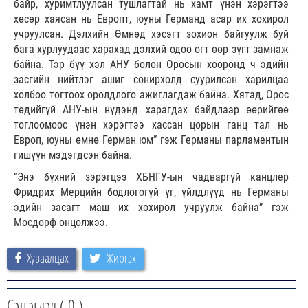
байр, хуримтлуулсан тушлагтай нь хамт үнэн хэрэгтээ
хөсөр хаясан нь Европт, юуны Германд асар их хохирол
учруулсан. Дэлхийн Өмнөд хэсэгт зохион байгуулж буй
бага хурлуудаас харахад дэлхий одоо огт өөр зүгт замнаж
байна. Тэр бүү хэл АНУ болон Оросын хооронд ч эдийн
засгийн нийтлэг ашиг сонирхолд суурилсан харилцаа
холбоо тогтоох оролдлого ажиглагдаж байна. Хятад, Орос
төдийгүй АНУ-ын нүдэнд харагдах байдлаар өөрийгөө
тоглоомоос үнэн хэрэгтээ хассан цорын ганц тал нь
Европ, юуны өмнө Герман юм” гэж Германы парламентын
гишүүн мэдэгдсэн байна.
“Энэ бүхний зэрэгцээ ХБНГУ-ын чадваргүй канцлер
Фридрих Мерцийн бодлогогүй үг, үйлдлүүд нь Германы
эдийн засагт маш их хохирол учруулж байна” гэж
Мосдорф онцолжээ.
Хуваалцах
Жиргэх
Сэтгэгдэл (
0
)