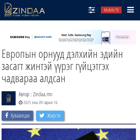
Mobile TV
НИЙТЛЭЛЧИД
ТВ8
Европын орнууд дэлхийн эдийн
ӨГЛӨӨНИЙ СОНИН
АУДИО ЗОХИОЛ
засагт жинтэй үүрэг гүйцэтгэх
ЗИНДАА СЭТГҮҮЛ
чадвараа алдсан
Автор
Zindaa.mn
|
2025 оны 09 сарын 16
Хуваалцах
Жиргэх