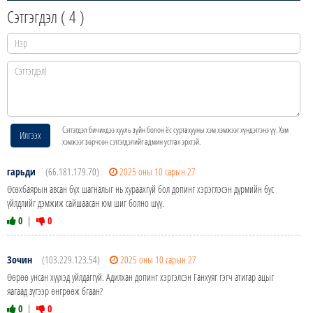
Сэтгэгдэл (
4
)
Сэтгэгдэл бичихдээ хууль зүйн болон ёс суртахууны хэм хэмжээг хүндэтгэнэ үү. Хэм
Илгээх
хэмжээг зөрчсөн сэтгэгдэлийг админ устгах эрхтэй.
гарьди
(66.181.179.70)
2025 оны 10 сарын 27
Өсөхбаярын авсан бүх шагналыг нь хураахгүй бол допинг хэрэглэсэн дүрмийн бус
үйлдлийг дэмжиж сайшаасан юм шиг болно шүү.
0
|
0
Зочин
(103.229.123.54)
2025 оны 10 сарын 27
Өөрөө унсан хүүхэд уйлдаггүй. Адилхан допинг хэргэлсэн Ганхуяг гэгч атигар ацыг
яагаад зүгээр өнгрөөж бгаан?
0
|
0