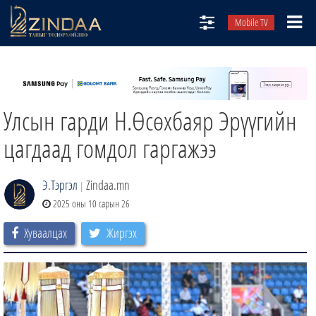
Mobile TV
НИЙТЛЭЛЧИД
ТВ8
Улсын гарди Н.Өсөхбаяр Эрүүгийн
ӨГЛӨӨНИЙ СОНИН
АУДИО ЗОХИОЛ
цагдаад гомдол гаргажээ
ЗИНДАА СЭТГҮҮЛ
Э.Тэргэл
Zindaa.mn
|
2025 оны 10 сарын 26
Хуваалцах
Жиргэх