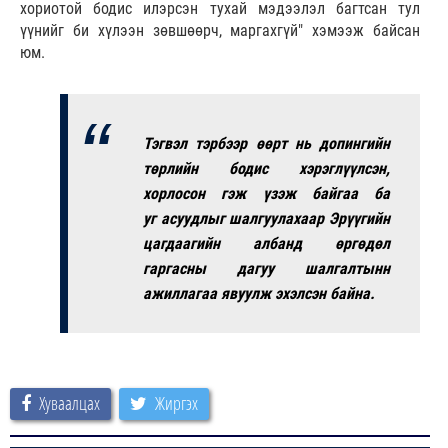
хориотой бодис илэрсэн тухай мэдээлэл багтсан тул
үүнийг би хүлээн зөвшөөрч, маргахгүй" хэмээж байсан
юм.
Тэгвэл тэрбээр өөрт нь допингийн
төрлийн бодис хэрэглүүлсэн,
хорлосон гэж үзэж байгаа ба
уг асуудлыг шалгуулахаар Эрүүгийн
цагдаагийн албанд өргөдөл
гаргасны дагуу шалгалтынн
ажиллагаа явуулж эхэлсэн байна.
Хуваалцах
Жиргэх