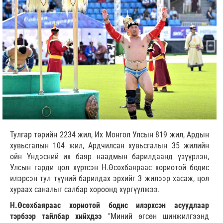
Тулгар төрийн 2234 жил, Их Монгол Улсын 819 жил, Ардын
хувьсгалын 104 жил, Ардчилсан хувьсгалын 35 жилийн
ойн Үндэсний их баяр наадмын барилдаанд үзүүрлэн,
Улсын гарди цол хүртсэн Н.Өсөхбаяраас хориотой бодис
илэрсэн тул түүний барилдах эрхийг 3 жилээр хасаж, цол
хураах саналыг салбар хороонд хүргүүлжээ.
Н.Өсөхбаяраас хориотой бодис илэрхсэн асуудлаар
тэрбээр тайлбар хийхдээ
"Миний өгсөн шинжилгээнд