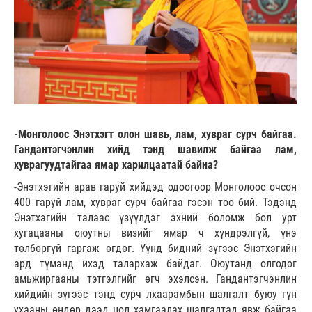
-Монголоос Энэтхэгт олон шавь, лам, хувраг сурч байгаа.
Гандантэгчэнлин хийд тэнд шавилж байгаа лам,
хуврагуудтайгаа ямар харилцаатай байна?
-Энэтхэгийн арав гаруй хийдэд одоогоор Монголоос очсон
400 гаруй лам, хувраг сурч байгаа гэсэн тоо бий. Тэдэнд
Энэтхэгийн талаас үзүүлдэг эхний боломж бол урт
хугацааны оюутны визийг ямар ч хүндрэлгүй, үнэ
төлбөргүй гаргаж өгдөг. Үүнд бидний зүгээс Энэтхэгийн
ард түмэнд ихэд талархаж байдаг. Оюутанд олгодог
амьжиргааны тэтгэлгийг өгч эхэлсэн. Гандантэгчэнлин
хийдийн зүгээс тэнд сурч лхаарамбын шалгалт буюу гүн
ухааны өндөр дээд цол хамгаалах шалгалтад явж байгаа