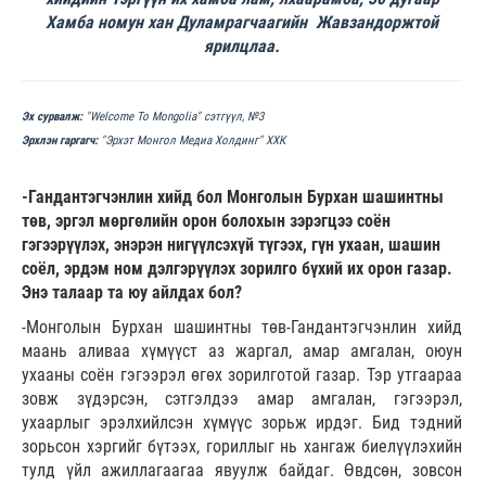
Хамба номун хан Дуламрагчаагийн Жавзандоржтой
ярилцлаа.
Эх сурвалж:
"Welcome To Mongolia" сэтгүүл, №3
Эрхлэн гаргагч:
"Эрхэт Монгол Медиа Холдинг" ХХК
-Гандантэгчэнлин хийд бол Монголын Бурхан шашинтны
төв, эргэл мөргөлийн орон болохын зэрэгцээ соён
гэгээрүүлэх, энэрэн нигүүлсэхүй түгээх, гүн ухаан, шашин
соёл, эрдэм ном дэлгэрүүлэх зорилго бүхий их орон газар.
Энэ талаар та юу айлдах бол?
-Монголын Бурхан шашинтны төв-Гандантэгчэнлин хийд
маань аливаа хүмүүст аз жаргал, амар амгалан, оюун
ухааны соён гэгээрэл өгөх зорилготой газар. Тэр утгаараа
зовж зүдэрсэн, сэтгэлдээ амар амгалан, гэгээрэл,
ухаарлыг эрэлхийлсэн хүмүүс зорьж ирдэг. Бид тэдний
зорьсон хэргийг бүтээх, гориллыг нь хангаж биелүүлэхийн
тулд үйл ажиллагаагаа явуулж байдаг. Өвдсөн, зовсон