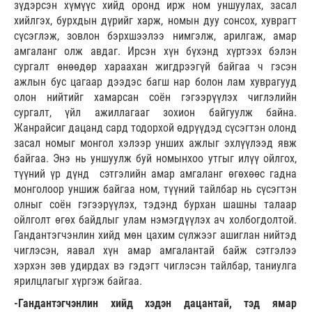
зүдэрсэн хүмүүс хийд оронд ирж ном уншуулах, засал
хийлгэх, бурхдын дүрийг харж, номын дуу сонсох, хуврагт
сүсэглэж, зовлон бэрхшээлээ нимгэлж, арилгаж, амар
амгаланг олж авдаг. Ирсэн хүн бүхэнд хүртээх бэлэн
сургалт өнөөдөр хараахан жигдрээгүй байгаа ч гэсэн
ажлын бус цагаар дээдэс багш нар болон лам хуврагууд
олон нийтийг хамарсан соён гэгээрүүлэх чиглэлийн
сургалт, үйл ажиллагааг зохион байгуулж байна.
Жанрайсиг дацанд сард тодорхой өдрүүдэд сүсэгтэн олонд
засал номыг монгол хэлээр унших ажлыг эхлүүлээд явж
байгаа. Энэ нь уншуулж буй номынхоо утгыг илүү ойлгох,
түүний үр дүнд сэтгэлийн амар амгаланг өгөхөөс гадна
монголоор уншиж байгаа ном, түүний тайлбар нь сүсэгтэн
олныг соён гэгээрүүлэх, тэдэнд бурхан шашны талаар
ойлголт өгөх байдлыг улам нэмэгдүүлэх ач холбогдолтой.
Гандантэгчэнлин хийд мөн цахим сүлжээг ашиглан нийтэд
чиглэсэн, яавал хүн амар амгалантай байж сэтгэлээ
хэрхэн зөв удирдах вэ гэдэгт чиглэсэн тайлбар, таниулга
ярилцлагыг хүргэж байгаа.
-Гандантэгчэнлин хийд хэдэн дацантай, тэд ямар