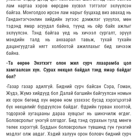
лам нартаа хэрэв өөрсдөө хүсвэл тэтгэлэг эхлүүлсэн
байгаа. Монголдоо ирсэн лам нарыг буцахад виз авахад нь
Гандантэгчэнлин хийдийн зүгээс дэмжлэг үзүүлэх, мөн
тэдэнд ямар асуудал байна, түүнд нь ойр байх ажлыг
эхлүүлсэн. Тэнд байгаа үед нь хичээл сургалт, эрүүл
мэндийн талд нь анхаарал тавьж, тухай тухайн
дацангуудтай нягт холбоотой ажиллахыг бид хичээж
байна.
-Та өөрөө Энэтхэгт олон жил сурч лхаарамба цол
хамгаалсан хүн. Сурах нөхцөл байдал тэнд ямар байдаг
бол?
-Газар газар адилгүй. Бидний сурч байсан Сэра, Гоман,
Жүдэ, Жүмэ хийдүүд бол Далай багшийн байгуулсан номын
их орон бөгөөд хүн өөрөө ном үзэхээс бусад хэрэгцээтэй
бүх нөхцөлийг бүрдүүлсэн байдаг. Өдрийн гурван хоолтой,
тодорхой хугацааны дараа хувцсыг нь шинэчилж өгдөг.
Боловсролыг үнэгүй олгодог. Бид тэнд сурахын тулд мөнгө
төлөх хэрэггүй. Буддын боловсролын түвшинд гүн гүнзгий
мэдлэг олж авдаг. Хэдий халуун орон боловч бидний сурч