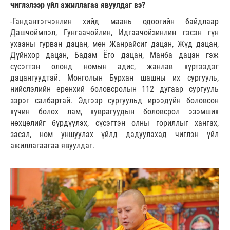
чиглэлээр үйл ажиллагаа явуулдаг вэ?
-Гандантэгчэнлин хийд маань одоогийн байдлаар
Дашчоймпэл, Гунгаачойлин, Идгаачойзинлин гэсэн гүн
ухааны гурван дацан, мөн Жанрайсиг дацан, Жүд дацан,
Дүйнхор дацан, Бадам Ёго дацан, Манба дацан гэж
сүсэгтэн олонд номын адис, жанлав хүртээдэг
дацангуудтай. Монголын Бурхан шашны их сургууль,
нийслэлийн ерөнхий боловсролын 112 дугаар сургууль
зэрэг салбартай. Эдгээр сургуульд ирээдүйн боловсон
хүчин болох лам, хуврагуудын боловсрол эзэмших
нөхцөлийг бүрдүүлэх, сүсэгтэн олны гориллыг хангах,
засал, ном уншуулах үйлд дадуулахад чиглэн үйл
ажиллагаагаа явуулдаг.