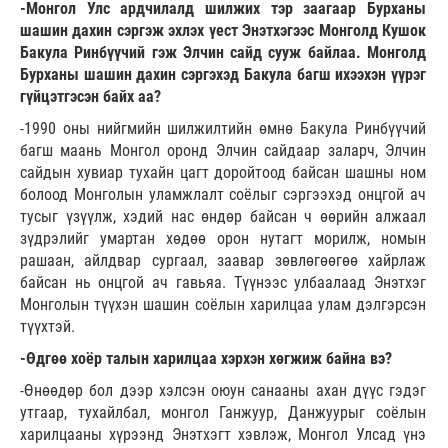
-Монгол Улс ардчилалд шилжих тэр заагаар Бурханы
шашин дахин сэргэж эхлэх үест Энэтхэгээс Монголд Кушок
Бакула Ринбүүчий гэж Элчин сайд сууж байлаа. Монголд
Бурханы шашин дахин сэргэхэд Бакула багш ихээхэн үүрэг
гүйцэтгэсэн байх аа?
-1990 оны нийгмийн шилжилтийн өмнө Бакула Ринбүүчий
багш маань Монгол оронд Элчин сайдаар заларч, Элчин
сайдын хувиар тухайн цагт доройтоод байсан шашны ном
болоод Монголын уламжлалт соёлыг сэргээхэд онцгой ач
тусыг үзүүлж, хэдий нас өндөр байсан ч өөрийн алжаал
зүдрэлийг умартан хөдөө орон нутагт морилж, номын
рашаан, айлдвар сургаал, заавар зөвлөгөөгөө хайрлаж
байсан нь онцгой ач гавьяа. Түүнээс улбаалаад Энэтхэг
Монголын түүхэн шашин соёлын харилцаа улам дэлгэрсэн
түүхтэй.
-Өдгөө хоёр талын харилцаа хэрхэн хөгжиж байна вэ?
-Өнөөдөр бол дээр хэлсэн оюун санааны ахан дүүс гэдэг
утгаар, тухайлбал, монгол Ганжуур, Данжуурыг соёлын
харилцааны хүрээнд Энэтхэгт хэвлэж, Монгол Улсад үнэ