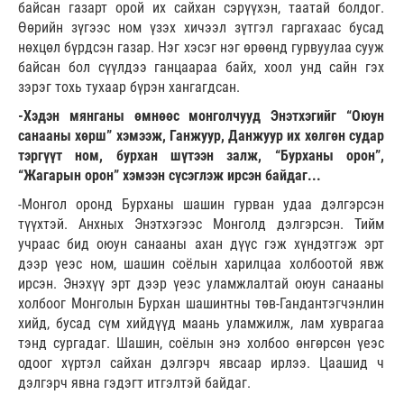
байсан газарт орой их сайхан сэрүүхэн, таатай болдог.
Өөрийн зүгээс ном үзэх хичээл зүтгэл гаргахаас бусад
нөхцөл бүрдсэн газар. Нэг хэсэг нэг өрөөнд гурвуулаа сууж
байсан бол сүүлдээ ганцаараа байх, хоол унд сайн гэх
зэрэг тохь тухаар бүрэн хангагдсан.
-Хэдэн мянганы өмнөөс монголчууд Энэтхэгийг “Оюун
санааны хөрш” хэмээж, Ганжуур, Данжуур их хөлгөн судар
тэргүүт ном, бурхан шүтээн залж, “Бурханы орон”,
“Жагарын орон” хэмээн сүсэглэж ирсэн байдаг...
-Монгол оронд Бурханы шашин гурван удаа дэлгэрсэн
түүхтэй. Анхных Энэтхэгээс Монголд дэлгэрсэн. Тийм
учраас бид оюун санааны ахан дүүс гэж хүндэтгэж эрт
дээр үеэс ном, шашин соёлын харилцаа холбоотой явж
ирсэн. Энэхүү эрт дээр үеэс уламжлалтай оюун санааны
холбоог Монголын Бурхан шашинтны төв-Гандантэгчэнлин
хийд, бусад сүм хийдүүд маань уламжилж, лам хуврагаа
тэнд сургадаг. Шашин, соёлын энэ холбоо өнгөрсөн үеэс
одоог хүртэл сайхан дэлгэрч явсаар ирлээ. Цаашид ч
дэлгэрч явна гэдэгт итгэлтэй байдаг.