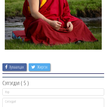
Хуваалцах
Жиргэх
Сэтгэгдэл (
5
)