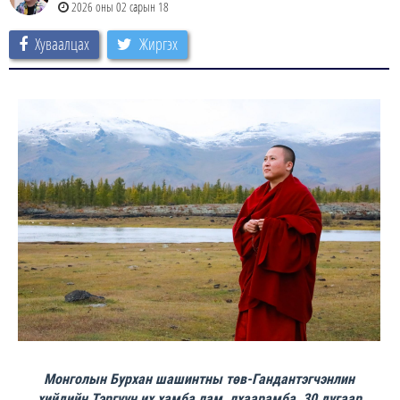
2026 оны 02 сарын 18
Хуваалцах
Жиргэх
Монголын Бурхан шашинтны төв-Гандантэгчэнлин
хийдийн Тэргүүн их хамба лам, лхаарамба, 30 дугаар