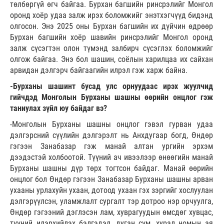
төлбөргүй өгч байгаа. Бурхан багшийн ринсрэлийг Монгол
оронд хоёр удаа залж ирэх боломжийг энэтхэгчүүд бидэнд
олгосон. Энэ 2025 оны Бурхан багшийн их дүйчин өдрөөр
Бурхан багшийн хоёр шавийн ринсрэлийг Монгол оронд
залж сүсэгтэн олон түмэнд залбирч сүсэглэх боломжийг
олгож байгаа. Энэ бол шашин, соёлын харилцаа их сайхан
арвидан дэлгэрч байгаагийн илрэл гэж харж байна.
-Бурханы шашинт бусад улс орнуудаас ирэх жуулчид
гийчдэд Монголын Бурханы шашны өөрийн онцлог гэж
таниулах зүйл юу байдаг вэ?
-Монголын Бурханы шашны онцлог гэвэл гурван удаа
дэлгэрсний сүүлийн дэлгэрэлт нь Анхдугаар богд, Өндөр
гэгээн Занабазар гэж манай алтан ургийн эрхэм
дээдэстэй холбоотой. Түүний ач ивээлээр өнөөгийн манай
Бурханы шашны дүр төрх тогтсон байдаг. Манай өөрийн
онцлог бол Өндөр гэгээн Занабазар Бурханы шашны арван
ухааны урлахуйн ухаан, дотоод ухаан гэх зэргийг хослуулан
дэлгэрүүлсэн, уламжлалт сургалт тэр дотроо нэр орчуулга,
Өндөр гэгээний дэглэсэн лам, хуврагуудын өмсдөг хувцас,
түүний илэрхийлэх бэлгэдэл, дуган сүм, хурал номын ая