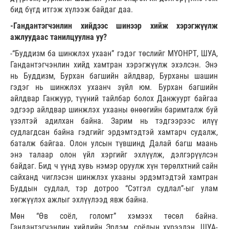
бид бүгд итгэж хүлээж байдаг даа.
-Гандантэгчэнлин хийдээс шинээр хийж хэрэгжүүлж
ажлуудаас танилцуулна уу?
-“Буддизм ба шинжлэх ухаан” гэдэг төслийг МҮОНРТ, ШУА,
Гандантэгчэнлин хийд хамтран хэрэгжүүлж эхэлсэн. Энэ
нь Буддизм, Бурхан багшийн айлдвар, Бурханы шашин
гэдэг нь шинжлэх ухаанч зүйл юм. Бурхан багшийн
айлдвар Ганжуур, түүний тайлбар болох Данжуурт байгаа
эдгээр айлдвар шинжлэх ухааны өнөөгийн баримталж буй
үзэлтэй адилхан байна. Зарим нь тэдгээрээс илүү
судлагдсан байна гэдгийг эрдэмтэдтэй хамтарч судалж,
баталж байгаа. Олон улсын түвшинд Далай багш маань
энэ талаар олон үйл хэргийг эхлүүлж, дэлгэрүүлсэн
байдаг. Бид ч үүнд хувь нэмэр оруулж хүн төрөлхтний сайн
сайханд чиглэсэн шинжлэх ухааны эрдэмтэдтэй хамтран
Буддын судлал, тэр дотроо “Сэтгэл судлал”-ыг улам
хөгжүүлэх ажлыг эхлүүлээд явж байна.
Мөн “Өв соёл, голомт” хэмээх төсөл байна.
Гандантэгчэнлин хийдийн Эрдэм, соёлын хүрээлэн, ШУА-