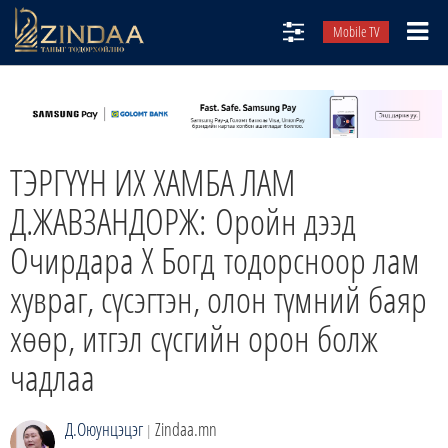
Mobile TV
НИЙТЛЭЛЧИД
ТВ8
ӨГЛӨӨНИЙ СОНИН
ТЭРГҮҮН ИХ ХАМБА ЛАМ
АУДИО ЗОХИОЛ
Д.ЖАВЗАНДОРЖ: Оройн дээд
ЗИНДАА СЭТГҮҮЛ
Очирдара X Богд тодорсноор лам
хувраг, сүсэгтэн, олон түмний баяр
хөөр, итгэл сүсгийн орон болж
чадлаа
Д.Оюунцэцэг
Zindaa.mn
|