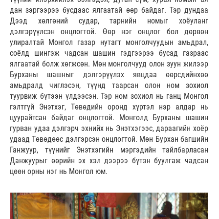
дан зэргээрээ бусдаас ялгаатай өөр байдаг. Тэр дундаа
Дээд хөлгөний судар, тарнийн номыг хоёуланг
дэлгэрүүлсэн онцлогтой. Өөр нэг онцлог бол дөрвөн
улиралтай Монгол газар нутагт монголчуудын амьдрал,
соёлд шингэж чадсан шашин гэдгээрээ бусад газраас
ялгаатай болж хөгжсөн. Мөн монголчууд олон зуун жилээр
Бурханы шашныг дэлгэрүүлэх явцдаа өөрсдийнхөө
амьдралд чиглэсэн, түүнд таарсан олон ном зохиол
туурвиж бүтээн үлдээсэн. Тэр ном зохиол нь ганц Монгол
гэлтгүй Энэтхэг, Төвөдийн оронд хүртэл нэр алдар нь
цуурайтсан байдаг онцлогтой. Монголд Бурханы шашин
гурван удаа дэлгэрч эхнийх нь Энэтхэгээс, дараагийн хоёр
удаад Төвөдөөс дэлгэрсэн онцлогтой. Мөн Бурхан багшийн
Ганжуур, түүнийг Энэтхэгийн мэргэдийн тайлбарласан
Данжуурыг өөрийн эх хэл дээрээ бүтэн буулгаж чадсан
цөөн орны нэг нь Монгол юм.