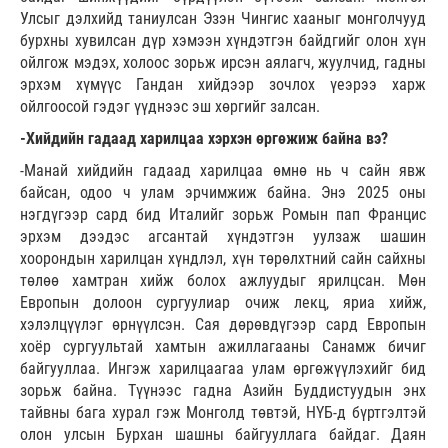
Улсыг дэлхийд таниулсан Эзэн Чингис хааныг монголчууд
бурхны хувилсан дүр хэмээн хүндэтгэн байдгийг олон хүн
ойлгож мэдэх, холоос зорьж ирсэн аялагч, жуулчид, гадны
эрхэм хүмүүс Гандан хийдээр зочлох үеэрээ харж
ойлгоосой гэдэг үүднээс эш хөргийг залсан.
-Хийдийн гадаад харилцаа хэрхэн өргөжиж байна вэ?
-Манай хийдийн гадаад харилцаа өмнө нь ч сайн явж
байсан, одоо ч улам эрчимжиж байна. Энэ 2025 оны
нэгдүгээр сард бид Италийг зорьж Ромын пап Францис
эрхэм дээдэс агсантай хүндэтгэн уулзаж шашин
хоорондын харилцан хүндлэл, хүн төрөлхтний сайн сайхны
төлөө хамтран хийж болох ажлуудыг ярилцсан. Мөн
Европын долоон сургуулиар очиж лекц, яриа хийж,
хэлэлцүүлэг өрнүүлсэн. Сая дөрөвдүгээр сард Европын
хоёр сургуультай хамтын ажиллагааны Санамж бичиг
байгууллаа. Ингэж харилцаагаа улам өргөжүүлэхийг бид
зорьж байна. Түүнээс гадна Азийн Буддистуудын энх
тайвны бага хурал гэж Монголд төвтэй, НҮБ-д бүртгэлтэй
олон улсын Бурхан шашны байгууллага байдаг. Даян