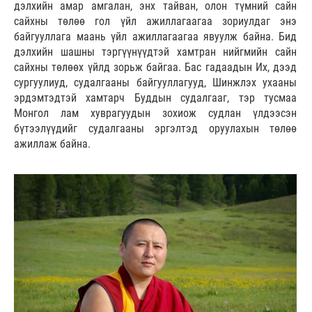
дэлхийн амар амгалан, энх тайван, олон түмний сайн
сайхны төлөө гол үйл ажиллагаагаа зориулдаг энэ
байгууллага маань үйл ажиллагаагаа явуулж байна. Бид
дэлхийн шашны тэргүүнүүдтэй хамтран нийгмийн сайн
сайхны төлөөх үйлд зорьж байгаа. Бас гадаадын Их, дээд
сургуулиуд, судалгааны байгууллагууд, Шинжлэх ухааны
эрдэмтэдтэй хамтарч Буддын судалгааг, тэр тусмаа
Монгол лам хуврагуудын зохиож судлан үлдээсэн
бүтээлүүдийг судалгааны эргэлтэд оруулахын төлөө
ажиллаж байна.