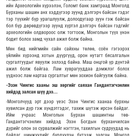
ийн Археологийн хүрээлэн, Голомт банк хамтраад Монголд
Бурханы шашин анх хэддүгээр зуунд дэлгэрч байсан гэдэг
тэр түүхийг бүр урагшлуулж, долоодугаар зуун гэж байсан
бол бүр дөрөвдүгээр зуунд хүртэл дэлгэрч байсан гэдгийг
археологийн олдвороос олж тогтоож, Монголын түүх үнэн
бодит болох замд чухал ажил болж байна.
Мөн бид нийгмийн сайн сайхны төлөө, соён гэгээрэх
үйлийн хүрээнд хотын дүүргүүд, орон нутагт бясалгалын
сургалтуудыг явуулж эхлээд байна. Маш онцгой үр дүнтэй
ажил болж байгаа. Лам хуврагууддаа дэмжлэг болох
үүднээс лам нартаа сургалтыг мөн зохион байгуулж байна.
-Эзэн Чингис хааны эш хөргийг саяхан Гандантэгчэнлин
хийдэд залсан шүү дээ...
-Монголчууд эрт дээр үеэс Эзэн Чингис хаанаа бурхны
хувилсан дүр гэж хүндэтгэдэг, тахиж шүтэж ирсэн байдаг.
Ийм учраас Монголын Бурхан шашинтны төв-
Гандантэгчэнлин хийдэд Эзэн Богдын бурханчилсан
дүрийг олон эх сурвалжийг нэгтгэн, тахилгын судруудад нь
байдаг шинжүүдийг бүрдүүлэн бүтээж залсан. Монгол