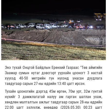
Энэ тухай Онцгой Байдлын Ерөнхий Газраас "Төв аймгийн
Заамар сумын нутаг дэвсгэрт уурхайн цооногт 3 настай
хүүхэд 40-50 метрийн гүн нүхэнд унасан дуудлага
тавдугаар сарын 27-ны өдрийн 13:40 цагт ирсэн.
Тухайн цооногийн дэргэд 45м өргөн, 70м урт, 32м гүнтэй
нүхийг 3 дамжлагатай налуу ам гарган шатлан ухаж,
хөндлөн малталтын ажлыг тавдугаар сарын 28-ны өдрийн
22:00 цагт эхлүүлж, өнөөдөр (2026.05.30) 00:23 цагт