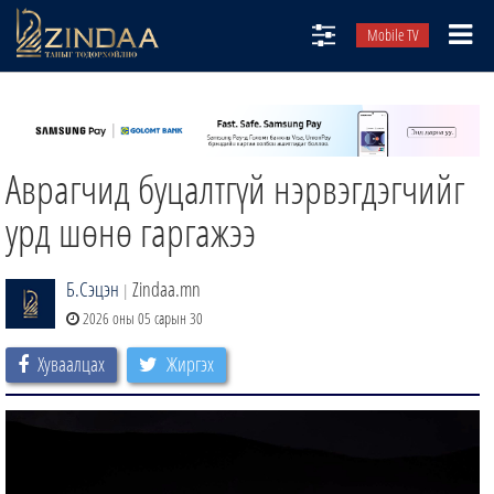
Mobile TV
НИЙТЛЭЛЧИД
ТВ8
Аврагчид буцалтгүй нэрвэгдэгчийг
ӨГЛӨӨНИЙ СОНИН
АУДИО ЗОХИОЛ
урд шөнө гаргажээ
ЗИНДАА СЭТГҮҮЛ
Б.Сэцэн
Zindaa.mn
|
2026 оны 05 сарын 30
Хуваалцах
Жиргэх