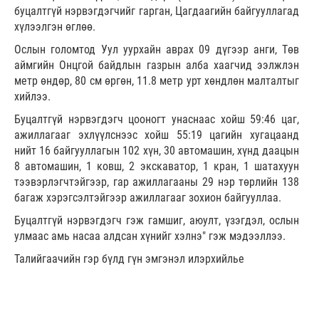
буцалтгүй нэрвэгдэгчийг гарган, Цагдаагийн байгууллагад
хүлээлгэн өглөө.
Ослын голомтод Уул уурхайн аврах 09 дүгээр анги, Төв
аймгийн Онцгой байдлын газрын алба хаагчид ээлжлэн
метр өндөр, 80 см өргөн, 11.8 метр урт хөндлөн малталтыг
хийлээ.
Буцалтгүй нэрвэгдэгч цооногт унаснаас хойш 59:46 цаг,
ажиллагааг эхлүүлснээс хойш 55:19 цагийн хугацаанд
нийт 16 байгууллагын 102 хүн, 30 автомашин, хүнд даацын
8 автомашин, 1 ковш, 2 экскаватор, 1 кран, 1 шатахуун
тээвэрлэгчтэйгээр, гар ажиллагааны 29 нэр төрлийн 138
багаж хэрэгсэлтэйгээр ажиллагааг зохион байгууллаа.
Буцалтгүй нэрвэгдэгч гэж гамшиг, аюулт, үзэгдэл, ослын
улмаас амь насаа алдсан хүнийг хэлнэ" гэж мэдээллээ.
Талийгаачийн гэр бүлд гүн эмгэнэл илэрхийлье