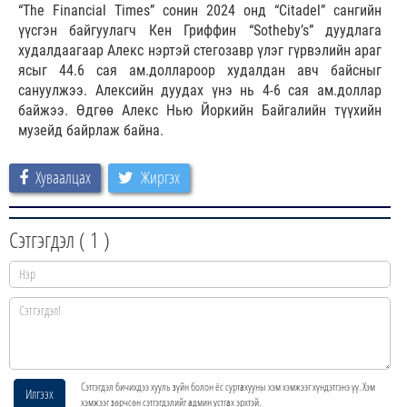
“The Financial Times” сонин 2024 онд “Citadel” сангийн
үүсгэн байгуулагч Кен Гриффин “Sotheby’s” дуудлага
худалдаагаар Алекс нэртэй стегозавр үлэг гүрвэлийн араг
ясыг 44.6 сая ам.доллароор худалдан авч байсныг
сануулжээ. Алексийн дуудах үнэ нь 4-6 сая ам.доллар
байжээ. Өдгөө Алекс Нью Йоркийн Байгалийн түүхийн
музейд байрлаж байна.
Хуваалцах
Жиргэх
Сэтгэгдэл (
1
)
Сэтгэгдэл бичихдээ хууль зүйн болон ёс суртахууны хэм хэмжээг хүндэтгэнэ үү. Хэм
Илгээх
хэмжээг зөрчсөн сэтгэгдэлийг админ устгах эрхтэй.