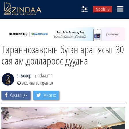
Mobile TV
НИЙТЛЭЛЧИД
ТВ8
Тираннозаврын бүтэн араг ясыг 30
ӨГЛӨӨНИЙ СОНИН
АУДИО ЗОХИОЛ
сая ам.доллароос дуудна
ЗИНДАА СЭТГҮҮЛ
Я.Болор
Zindaa.mn
|
2026 оны 05 сарын 30
Хуваалцах
Жиргэх