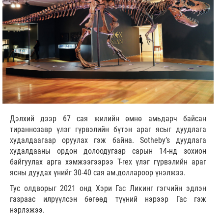
Дэлхий дээр 67 сая жилийн өмнө амьдарч байсан
тираннозавр үлэг гүрвэлийн бүтэн араг ясыг дуудлага
худалдаагаар оруулах гэж байна. Sotheby’s дуудлага
худалдааны ордон долоодугаар сарын 14-нд зохион
байгуулах арга хэмжээгээрээ T-rex үлэг гүрвэлийн араг
ясны дуудах үнийг 30-40 сая ам.доллароор үнэлжээ.
Тус олдворыг 2021 онд Хэри Гас Ликинг гэгчийн эдлэн
газраас илрүүлсэн бөгөөд түүний нэрээр Гас гэж
нэрлэжээ.