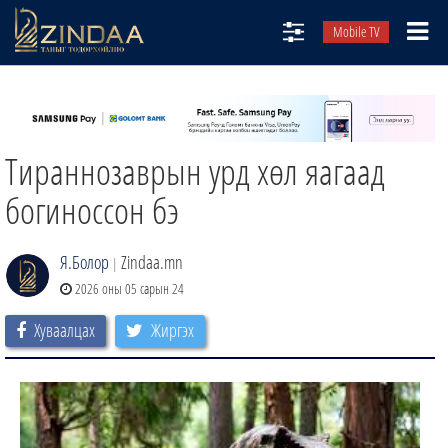
Mobile TV
НИЙТЛЭЛЧИД
ТВ8
Тираннозаврын урд хөл яагаад
ӨГЛӨӨНИЙ СОНИН
АУДИО ЗОХИОЛ
богиноссон бэ
ЗИНДАА СЭТГҮҮЛ
Я.Болор
Zindaa.mn
|
2026 оны 05 сарын 24
Хуваалцах
Жиргэх