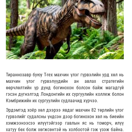
Тираннозавр буюу T-rex махчин үлэг гүрвэлийн урд хөл нь
махчин үлэг гүрвэлүүдийн ан авлах стратегийн
өөрчлөлтийн үр дүнд богинохон болсон байж магадгүй
гэсэн дүгнэлтэд Лондонгийн их сургуулийн коллеж болон
Кэмбрижийн их сургуулийн судлаачид хүрчээ.
Эрдэмтэд хоёр хөл дээрээ явдаг махчин 82 төрлийн үлэг
гүрвэлийг судалсны үндсэн дээр богинохон хөл нь биеийн
хэмжээнээсээ илүүтэйгээр гавлын яс нь томорч, илүү
хатуу бөх болж хөгжсөнтэй нь холбоотой гэж үзэж байна.