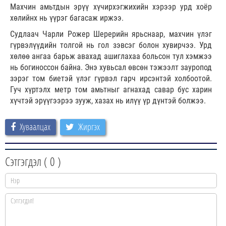
Махчин амьтдын эрүү хүчирхэгжихийн хэрээр урд хоёр
хөлийнх нь үүрэг багасаж иржээ.
Судлаач Чарли Рожер Шерерийн ярьснаар, махчин үлэг
гүрвэлүүдийн толгой нь гол зэвсэг болон хувирчээ. Урд
хөлөө ангаа барьж авахад ашиглахаа больсон тул хэмжээ
нь богиноссон байна. Энэ хувьсал өвсөн тэжээлт зауропод
зэрэг том биетэй үлэг гүрвэл гарч ирсэнтэй холбоотой.
Гуч хүртэлх метр том амьтныг агнахад савар бус харин
хүчтэй эрүүгээрээ зууж, хазах нь илүү үр дүнтэй болжээ.
Хуваалцах
Жиргэх
Сэтгэгдэл (
0
)