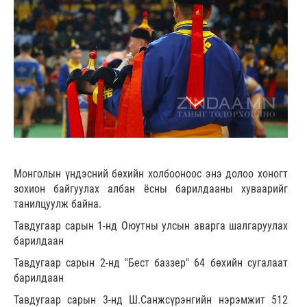
Монголын үндэсний бөхийн холбооноос энэ долоо хоногт
зохион байгуулах албан ёсны барилдааны хуваарийг
танилцуулж байна.
Тавдугаар сарын 1-нд Оюутны улсын аварга шалгаруулах
барилдаан
Тавдугаар сарын 2-нд "Бест баззер" 64 бөхийн сугалаат
барилдаан
Тавдугаар сарын 3-нд Ш.Санжсүрэнгийн нэрэмжит 512