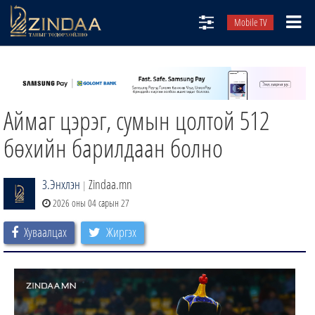
Mobile TV
НИЙТЛЭЛЧИД
ТВ8
Аймаг цэрэг, сумын цолтой 512
ӨГЛӨӨНИЙ СОНИН
АУДИО ЗОХИОЛ
бөхийн барилдаан болно
ЗИНДАА СЭТГҮҮЛ
З.Энхлэн
Zindaa.mn
|
2026 оны 04 сарын 27
Хуваалцах
Жиргэх