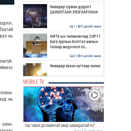
Өнөөдөр гурван дүүрэгт
ЦАХИЛГААН ХЯЗГААРЛАНА
эдлэг,
1 |
3 цагийн өмнө
Таатай
дал нь
НИТХ-ын төлөөлөгчид COP17
бага хурлын бэлтгэл ажлын
талаар мэдээлэл со…
0 |
4 цагийн өмнө
ошгүй.
Өнөөдөр ихэнх нутгаар хална
иймээс
MOBILE TV
0 |
4 цагийн өмнө
улзана.
ӨРНИЙН ЗУРХАЙ | Нумынхан
хад нь
эрч хүчээр дүүрэн байна
0 |
4 цагийн өмнө
 олно.
Хар тамхи допаминтай ямар хамааралтай вэ?
ӨГЛӨӨНИЙ МЭНД!
вахаас
Бусад
| 21 цагийн өмнө