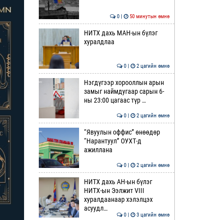
0 |
50 минутын өмнө
НИТХ дахь МАН-ын бүлэг
хуралдлаа
0 |
2 цагийн өмнө
Нэгдүгээр хорооллын арын
замыг наймдугаар сарын 6-
ны 23:00 цагаас түр …
0 |
2 цагийн өмнө
“Явуулын оффис” өнөөдөр
“Нарантуул” ОУХТ-д
ажиллана
0 |
2 цагийн өмнө
НИТХ дахь АН-ын бүлэг
НИТХ-ын Ээлжит VIII
хуралдаанаар хэлэлцэх
асуудл…
0 |
3 цагийн өмнө