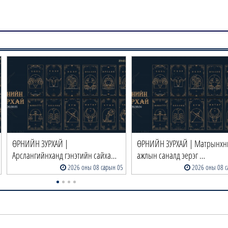
ӨРНИЙН ЗУРХАЙ |
ӨРНИЙН ЗУРХАЙ | Матрынх
Арслангийнханд гэнэтийн сайха…
ажлын саналд эерэг …
2026 оны 08 сарын 05
2026 оны 08 с