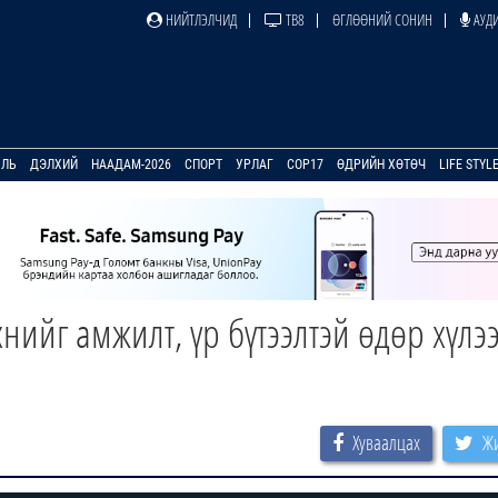
НИЙТЛЭЛЧИД
ТВ8
ӨГЛӨӨНИЙ СОНИН
АУДИ
УЛЬ
ДЭЛХИЙ
НААДАМ-2026
СПОРТ
УРЛАГ
COP17
ӨДРИЙН ХӨТӨЧ
LIFE STYL
йг амжилт, үр бүтээлтэй өдөр хүлэ
Хуваалцах
Жи