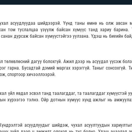
ухал асуудлуудаа шийдээрэй. Үүнд таны өмнө нь олж авсан м
хан том туслалцаа үзүүлж байсан хүмүүс танд хариу барина. 
 санан дурсаж байсан хүмүүстэйгээ уулзана. Үдэш нь биеийн бай
йл төлөвлөсний дагуу болохгүй. Ажил дээр нь асуудал үүсэж болз
эг гарна. Бусадтай дэмий маргах хэрэггүй. Таныг сонсохгүй. Т
ож, спортоор хичээллээрэй.
хал үйл явдал эсвэл танд таалагддаг, та таалагддаг хүмүүстэй у
лын хүрээгээ тэлнэ. Ойр дотнын хүмүүс хүнд ажлыг нь амжуула
Хүндрэлтэй асуудлуудыг шийдэж, чухал асуултуудын хариултыг
цүү зүйл дээр ч амжилт олоход нь тус болно. Үдэш ачаалал а