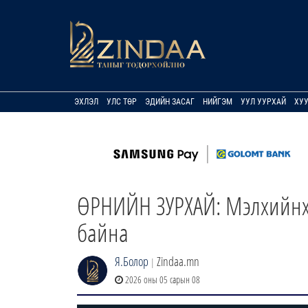
ЭХЛЭЛ
УЛС ТӨР
ЭДИЙН ЗАСАГ
НИЙГЭМ
УУЛ УУРХАЙ
ХУ
ӨРНИЙН ЗУРХАЙ: Мэлхийнхни
байна
Я.Болор
Zindaa.mn
|
2026 оны 05 сарын 08