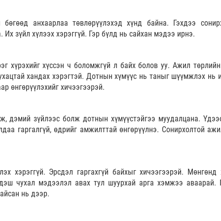
 бөгөөд анхаарлаа төвлөрүүлэхэд хүнд байна. Гэхдээ сонир
 Их зүйл хүлээх хэрэггүй. Гэр бүлд нь сайхан мэдээ ирнэ.
эг хүрэхийг хүссэн ч боломжгүй л байх болов уу. Ажил төрлийн
ухацтай хандах хэрэгтэй. Дотнын хүмүүс нь таныг шүүмжлэх нь и
аар өнгөрүүлэхийг хичээгээрэй.
ж, дэмий зүйлээс болж дотнын хүмүүстэйгээ муудалцана. Үдээ
лдаа гаргалгүй, өдрийг амжилттай өнгөрүүлнэ. Сонирхолтой ажи
лэх хэрэггүй. Эрсдэл гаргахгүй байхыг хичээгээрэй. Мөнгөнд 
Үдэш чухал мэдээлэл авах тул шуурхай арга хэмжээ аваарай. 
айсан нь дээр.