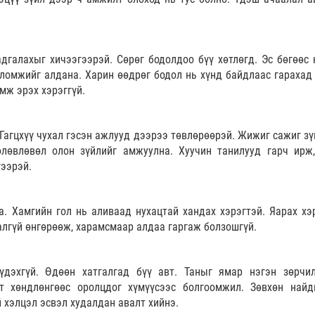
дгалахыг хичээгээрэй. Сөрөг бодолдоо бүү хөтлөгд. Эс бөгөөс 
ломжийг алдана. Харин өөдрөг бодол нь хүнд байдлаас гарахад 
мж эрэх хэрэггүй.
 Гагцхүү чухал гэсэн ажлууд дээрээ төвлөрөөрэй. Жижиг сажиг зү
төлөвлөвөл олон зүйлийг амжуулна. Хуучин танилууд гарч ирж
гээрэй.
. Хамгийн гол нь аливаад нухацтай хандах хэрэгтэй. Яарах хэр
алгүй өнгөрөөж, харамсмаар алдаа гаргаж болзошгүй.
үдэхгүй. Өдөөн хатгалгад бүү авт. Таныг ямар нэгэн зөрчи
т хөндлөнгөөс оролцдог хүмүүсээс болгоомжил. Зөвхөн найд
й хэлцэл эсвэл худалдан авалт хийнэ.