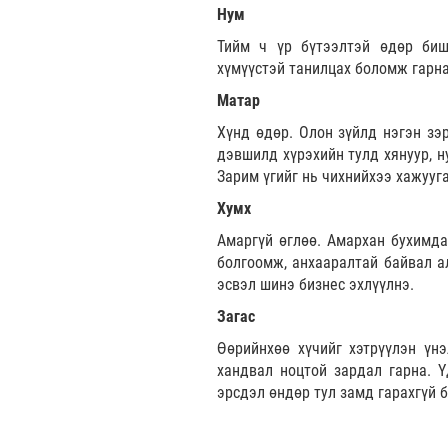
Нум
Тийм ч үр бүтээлтэй өдөр биш
хүмүүстэй танилцах боломж гарна.
Матар
Хүнд өдөр. Олон зүйлд нэгэн зэр
дэвшилд хүрэхийн тулд хянуур, н
Зарим үгийг нь чихнийхээ хажууг
Хумх
Амаргүй өглөө. Амархан бухимда
болгоомж, анхааралтай байвал а
эсвэл шинэ бизнес эхлүүлнэ.
Загас
Өөрийнхөө хүчийг хэтрүүлэн үнэ
хандвал ноцтой зардал гарна. 
эрсдэл өндөр тул замд гарахгүй б