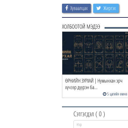
Хуваалцах
Жиргэх
ХОЛБООТОЙ МЭДЭЭ
ӨРНИЙН ЗУРХАЙ | Нумынхан эрч
хүчээр дүүрэн ба…
5 цагийн өмнө
Сэтгэгдэл (
0
)