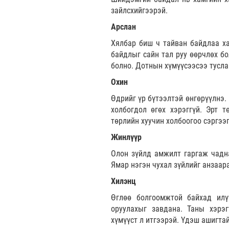
зайлсхийгээрэй.
Арслан
Хялбар биш ч тайван байдлаа ха
байдлыг сайн тал руу өөрчлөх бо
болно. Дотнын хүмүүсээсээ тусла
Охин
Өдрийг үр бүтээлтэй өнгөрүүлнэ.
холбогдол өгөх хэрэггүй. Эрт 
төрлийн хуучин холбоогоо сэргээ
Жинлүүр
Олон зүйлд амжилт гаргаж чадна
Ямар нэгэн чухал зүйлийг анзаар
Хилэнц
Өглөө болгоомжтой байхад илү
оруулахыг завдана. Таны хэрэг
хүмүүст л итгээрэй. Үдэш ашигта