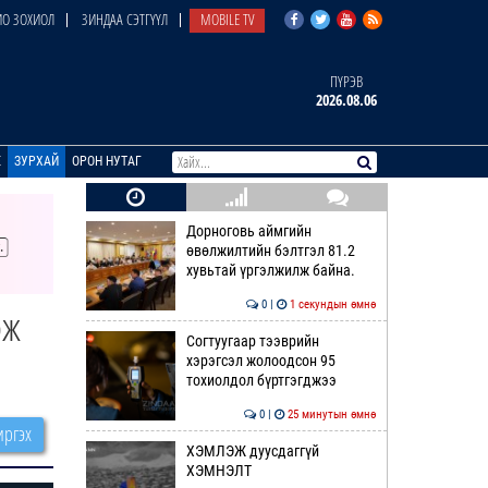
О ЗОХИОЛ
ЗИНДАА СЭТГҮҮЛ
MOBILE TV
ПҮРЭВ
2026.08.06
E
ЗУРХАЙ
ОРОН НУТАГ
Дорноговь аймгийн
өвөлжилтийн бэлтгэл 81.2
хувьтай үргэлжилж байна.
0 |
1 секундын өмнө
эж
Согтуугаар тээврийн
хэрэгсэл жолоодсон 95
тохиолдол бүртгэгджээ
0 |
25 минутын өмнө
ргэх
ХЭМЛЭЖ дуусдаггүй
ХЭМНЭЛТ