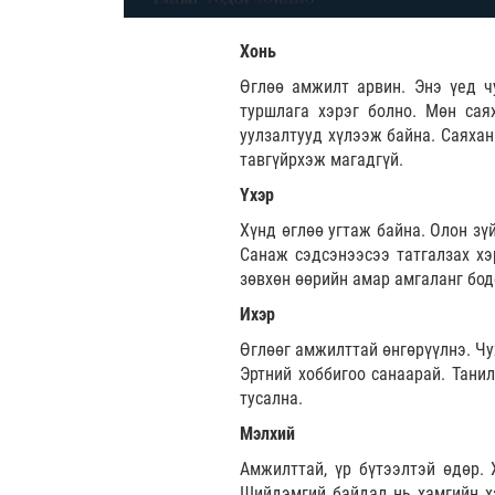
Хонь
Өглөө амжилт арвин. Энэ үед ч
туршлага хэрэг болно. Мөн сая
уулзалтууд хүлээж байна. Саяхан
тавгүйрхэж магадгүй.
Үхэр
Хүнд өглөө угтаж байна. Олон зү
Санаж сэдсэнээсээ татгалзах хэр
зөвхөн өөрийн амар амгаланг бод
Ихэр
Өглөөг амжилттай өнгөрүүлнэ. Чу
Эртний хоббигоо санаарай. Тани
тусална.
Мэлхий
Амжилттай, үр бүтээлтэй өдөр. 
Шийдэмгий байдал нь хамгийн хэ