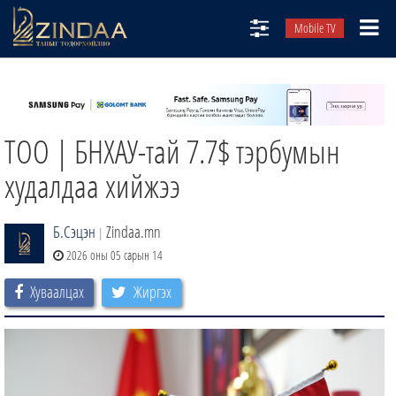
Mobile TV
НИЙТЛЭЛЧИД
ТВ8
ТОО | БНХАУ-тай 7.7$ тэрбумын
ӨГЛӨӨНИЙ СОНИН
АУДИО ЗОХИОЛ
худалдаа хийжээ
ЗИНДАА СЭТГҮҮЛ
Б.Сэцэн
Zindaa.mn
|
2026 оны 05 сарын 14
Хуваалцах
Жиргэх