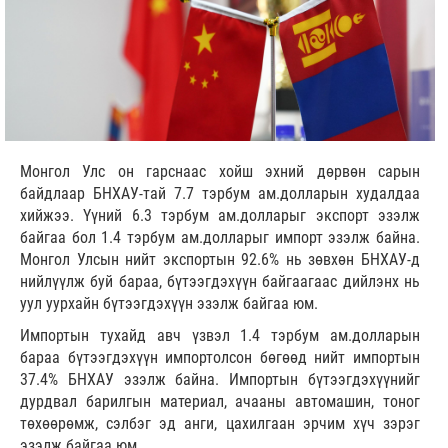
Монгол Улс он гарснаас хойш эхний дөрвөн сарын
байдлаар БНХАУ-тай 7.7 тэрбум ам.долларын худалдаа
хийжээ. Үүний 6.3 тэрбум ам.долларыг экспорт эзэлж
байгаа бол 1.4 тэрбум ам.долларыг импорт эзэлж байна.
Монгол Улсын нийт экспортын 92.6% нь зөвхөн БНХАУ-д
нийлүүлж буй бараа, бүтээгдэхүүн байгаагаас дийлэнх нь
уул уурхайн бүтээгдэхүүн эзэлж байгаа юм.
Импортын тухайд авч үзвэл 1.4 тэрбум ам.долларын
бараа бүтээгдэхүүн импортолсон бөгөөд нийт импортын
37.4% БНХАУ эзэлж байна. Импортын бүтээгдэхүүнийг
дурдвал барилгын материал, ачааны автомашин, тоног
төхөөрөмж, сэлбэг эд анги, цахилгаан эрчим хүч зэрэг
эзэлж байгаа юм.