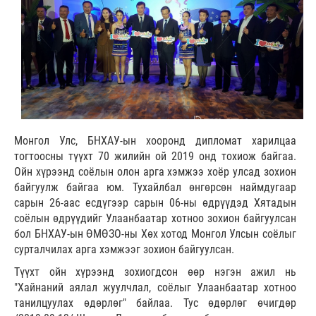
Монгол Улс, БНХАУ-ын хооронд дипломат харилцаа
тогтоосны түүхт 70 жилийн ой 2019 онд тохиож байгаа.
Ойн хүрээнд соёлын олон арга хэмжээ хоёр улсад зохион
байгуулж байгаа юм. Тухайлбал өнгөрсөн наймдугаар
сарын 26-аас есдүгээр сарын 06-ны өдрүүдэд Хятадын
соёлын өдрүүдийг Улаанбаатар хотноо зохион байгуулсан
бол БНХАУ-ын ӨМӨЗО-ны Хөх хотод Монгол Улсын соёлыг
сурталчилах арга хэмжээг зохион байгуулсан.
Түүхт ойн хүрээнд зохиогдсон өөр нэгэн ажил нь
"Хайнаний аялал жуулчлал, соёлыг Улаанбаатар хотноо
танилцуулах өдөрлөг" байлаа. Тус өдөрлөг өчигдөр