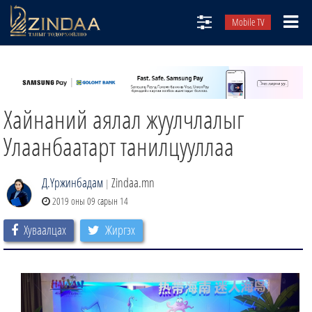
Mobile TV
НИЙТЛЭЛЧИД
ТВ8
Хайнаний аялал жуулчлалыг
ӨГЛӨӨНИЙ СОНИН
АУДИО ЗОХИОЛ
Улаанбаатарт танилцууллаа
ЗИНДАА СЭТГҮҮЛ
Д.Үржинбадам
Zindaa.mn
|
2019 оны 09 сарын 14
Хуваалцах
Жиргэх