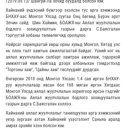
/2019.09.13/ Шангри-Ла зочид буудалд болсон юм.
Хайнаний үндэсний бүжгээр эхэлсэн тус арга хэмжээнд
БНХАУ-аас Монгол Улсад суугаа Онц бөгөөд Бүрэн эрхт
Элчин сайд Шин Хаймин, БОАЖЯ-ны Аялал жуулчлалын
бодлого зохицуулалтын газрын дарга С.Баясгалан
тэргүүтэй албаны төлөөлөгчид оролцлоо.
Найрсаг харилцаатай хөрш орны хувьд Монгол, Хятад улс
нь олон талт хамтын ажиллагаатай байдаг. Үүний нэг нь
аялал жуулчлалын салбарт хамтран ажиллаж, тодорхой
амжилттай явж байгаад дээрх албаныхан тэмдэглээд
"Торгоны зам", "Цайны зам" төслүүдийг дурдсан.
Өнгөрсөн 2018 онд Монгол Улсаас 1.4 сая иргэн БНХАУ-
руу жуулчлалаар явсан бол 168 мяган иргэн Хятдаас
Монгол Улсад аялал жуулчлалын зорилгоор ирсэн гэдгийг
БОАЖЯ-ны Аялал жуулчлалын бодлого зохицуулалтын
газрын дарга С.Баясгалан хэллээ.
Хайнаний аялал жуулчлалыг танилцуулах арга хэмжээний
үеэр зургаан азтан Хайнаний үзэсгэлэнт Саньяа аралд
амрах эрхийн эзэн болсон юм.