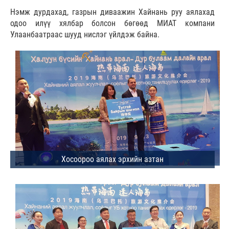
Нэмж дурдахад, газрын диваажин Хайнань руу аялахад
одоо илүү хялбар болсон бөгөөд МИАТ компани
Улаанбаатраас шууд нислэг үйлдэж байна.