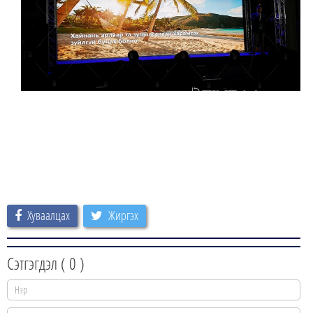
Хуваалцах
Жиргэх
Сэтгэгдэл (
0
)