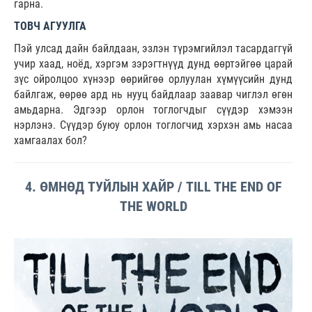
гарна.
ТОВЧ АГУУЛГА
Пэй улсад дайн байлдаан, эзлэн түрэмгийлэл тасардаггүй
учир хаад, ноёд, хэргэм зэрэгтнүүд дунд өөртэйгөө царай
зүс ойролцоо хүнээр өөрийгөө орлуулан хүмүүсийн дунд
байлгаж, өөрөө ард нь нууц байдлаар заавар чиглэл өгөн
амьдарна. Эдгээр орлон тоглогчдыг сүүдэр хэмээн
нэрлэнэ. Сүүдэр буюу орлон тоглогчид хэрхэн амь насаа
хамгаалах бол?
4. ӨМНӨД ТУЙЛЫН ХАЙР / TILL THE END OF
THE WORLD