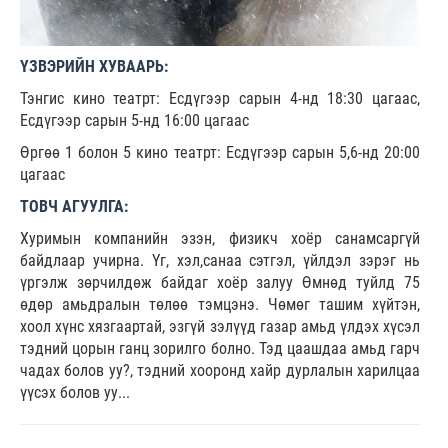
ҮЗВЭРИЙН ХУВААРЬ:
Тэнгис кино театрт: Есдүгээр сарын 4-нд 18:30 цагаас,
Есдүгээр сарын 5-нд 16:00 цагаас
Өргөө 1 болон 5 кино театрт: Есдүгээр сарын 5,6-нд 20:00
цагаас
ТОВЧ АГУУЛГА:
Хуримын компанийн эзэн, физикч хоёр санамсаргүй
байдлаар учирна. Үг, хэл,санаа сэтгэл, үйлдэл зэрэг нь
үргэлж зөрчилдөж байдаг хоёр залуу Өмнөд туйлд 75
өдөр амьдралын төлөө тэмцэнэ. Чөмөг ташим хүйтэн,
хоол хүнс хязгаартай, эзгүй зэлүүд газар амьд үлдэх хүсэл
тэдний цорын ганц зорилго болно. Тэд цаашдаа амьд гарч
чадах болов уу?, тэдний хооронд хайр дурлалын харилцаа
үүсэх болов уу...