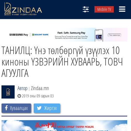
Mobile TV
НИЙТЛЭЛЧИД
ТВ8
ТАНИЛЦ: Үнэ төлбөргүй үзүүлэх 10
ӨГЛӨӨНИЙ СОНИН
АУДИО ЗОХИОЛ
киноны ҮЗВЭРИЙН ХУВААРЬ, ТОВЧ
ЗИНДАА СЭТГҮҮЛ
АГУУЛГА
Автор
Zindaa.mn
|
2019 оны 09 сарын 03
Хуваалцах
Жиргэх