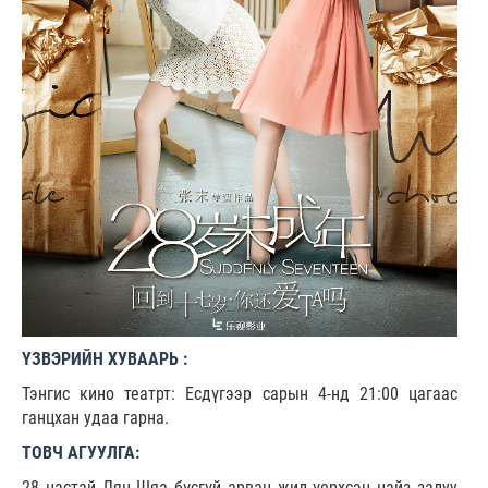
ҮЗВЭРИЙН ХУВААРЬ :
Тэнгис кино театрт: Есдүгээр сарын 4-нд 21:00 цагаас
ганцхан удаа гарна.
ТОВЧ АГУУЛГА:
28 настай Лян Шяа бүсгүй арван жил үерхсэн найз залуу