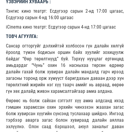
ҮЗВЭРИЙН ХУВААРЬ :
Тэнгис кино театрт: Есдүгээр сарын 2-нд 17:00 цагаас,
Есдүгээр сарын 4-нд 16:00 цагаас
iCinema кино театрт: Есдүгээр сарын 4-нд 17:00 цагаас
ТОВЧ АГУУЛГА:
Сансар огторгуйг дэлхийтэй холбосон гүн далайн хөлгүй
ёроолд түмэн бодисын оршин байх хуулийг зохицуулж
байдаг “Өөр төрөлтнүүд” буй. Тэрхүү нууцлаг ертөнцөд
амьдардаг “Чунь” охин 16 насныхаа төрсөн өдрөөр
далайн гахай болж хувиран далайн мандалд гарч ирээд
загасны торонд орж хүмүүст баригдахын даваан дээр хүн
төрөлхтний жирийн нэг хүү таарч амийг нь авраад, өөрөө
гүн хөх далайд живэн харамсалтайгаар амиа алдана.
Өөрөөс нь болж сайхан сэтгэлт хүү амиа алдсанд ихэд
гэмшин харамссан охин эрхийн чинээхэн жаахан загас
болж хувирсан хүүгийн сүнсэнд туслахаар шийднэ. Ингээд
тэрбээр аварга загас болон хувираад далайн аяллаа
эхлүүлнэ. Олон саад бэрхшээл, аюул заналыг даван