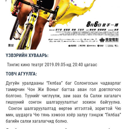
ҮЗВЭРИЙН ХУВААРЬ:
Тэнгис кино театрт 2019.09.05-нд 20:40 цагаас
ТОВЧ АГУУЛГА:
Дугуйн уралдааны “Гялбаа” баг Солонгосын чадварлаг
тамирчин Чон Жи Воныг багтаа аван гол довтлогчоо
болгоно. Түүнийг чиглүүлж, зам заах ба Салхи хагалагч
гишүүний сонгон шалгаруулалтыг зохион байгуулна.
Сонгон шалгаруулалтад өөртөө итгэлтэй, зоригтой Чю
мин, шударга Чю тянь хэмээх хоёр залуу тэнцэж “Гялбаа”
багийн салхи хагалагчид болно.