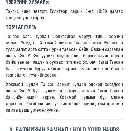
ҮЗВЭРИЙН ХУВААРЬ:
Тэнгис кино театрт: Есдүгээр сарын 3-нд 18:30 цагаас
ганцхан удаа гарна.
ТОВЧ АГУУЛГА:
Тансан багш гурван шавьтайгаа баруун тийш зорчин
аялна. Замд нь Хохимой шулам Тансан ламыг булаахын
тулд зальт арга сэтгэн урхи тавьсан байв. Овжин сэргэлэн
шавь Сун У Кун үүнийг мэдэн олон бэрхшээлийг даван
байж зангыг эвдэн аюулаас гэтэлгэх боловч багш Тансан
багш түүнийг буруу ойлгон өөрийг нь хороох гэж байна
гэж ойлгон түүнийг хөөнө.
Хохимой шулам Тансан ламыг булаан одоход хөөгдсөн
шавь Сун У Кун шуламтай тэмцэн, номын багш Тансан
багшийн амийг авран, Хохимой шулмыг бүр мөсөн
дарснаар багш шавийн үл ойлголцол арилж, хамтдаа аян
замаа цааш үргэлжлүүлнэ.
9. БАЯЖИХЫН ЗАМНАЛ / HOLD YOUR HANDS