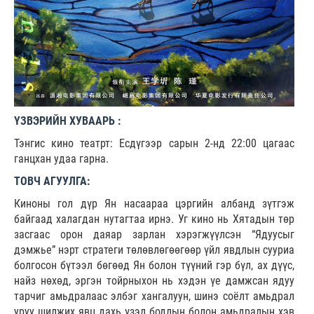
ҮЗВЭРИЙН ХУВААРЬ :
Тэнгис кино театрт: Есдүгээр сарын 2-нд 22:00 цагаас
ганцхан удаа гарна.
ТОВЧ АГУУЛГА:
Киноны гол дүр Ян насаараа цэргийн албанд зүтгэж
байгаад халагдан нутагтаа ирнэ. Уг кино нь Хятадын төр
засгаас орон даяар зарлан хэрэгжүүлсэн “Ядуусыг
дэмжье” нэрт стратеги төлөвлөгөөгөөр үйл явдлын сууриа
болгосон бүтээл бөгөөд Ян болон түүний гэр бүл, ах дүүс,
найз нөхөд, эргэн тойрныхон нь хэдэн үе дамжсан ядуу
тарчиг амьдралаас элбэг хангалуун, шинэ соёлт амьдрал
уруу шилжих явц дахь үзэл бодлын болон амьдралын хэв