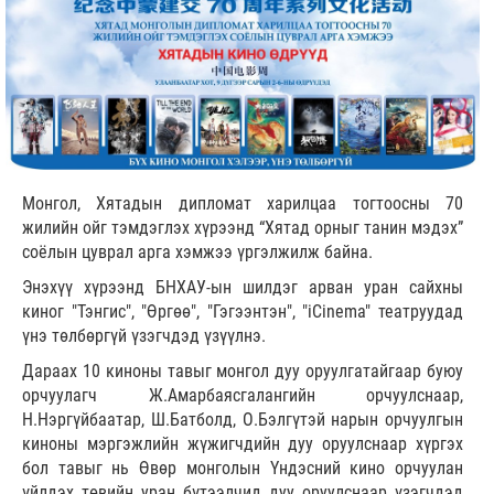
Монгол, Хятадын дипломат харилцаа тогтоосны 70
жилийн ойг тэмдэглэх хүрээнд “Хятад орныг танин мэдэх”
соёлын цуврал арга хэмжээ үргэлжилж байна.
Энэхүү хүрээнд БНХАУ-ын шилдэг арван уран сайхны
киног "Тэнгис", "Өргөө", "Гэгээнтэн", "iCinema" театруудад
үнэ төлбөргүй үзэгчдэд үзүүлнэ.
Дараах 10 киноны тавыг монгол дуу оруулгатайгаар буюу
орчуулагч Ж.Амарбаясгалангийн орчуулснаар,
Н.Нэргүйбаатар, Ш.Батболд, О.Бэлгүтэй нарын орчуулгын
киноны мэргэжлийн жүжигчдийн дуу оруулснаар хүргэх
бол тавыг нь Өвөр монголын Үндэсний кино орчуулан
үйлдэх төвийн уран бүтээлчид дуу оруулснаар үзэгчдэд