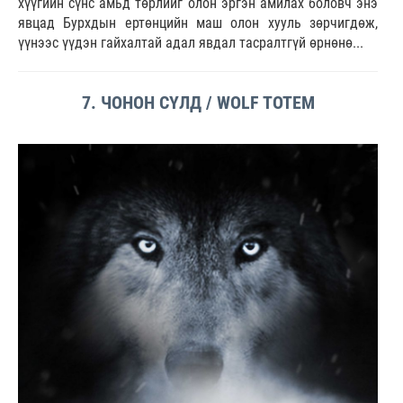
хүүгийн сүнс амьд төрлийг олон эргэн амилах боловч энэ
явцад Бурхдын ертөнцийн маш олон хууль зөрчигдөж,
үүнээс үүдэн гайхалтай адал явдал тасралтгүй өрнөнө...
7. ЧОНОН СҮЛД / WOLF TOTEM