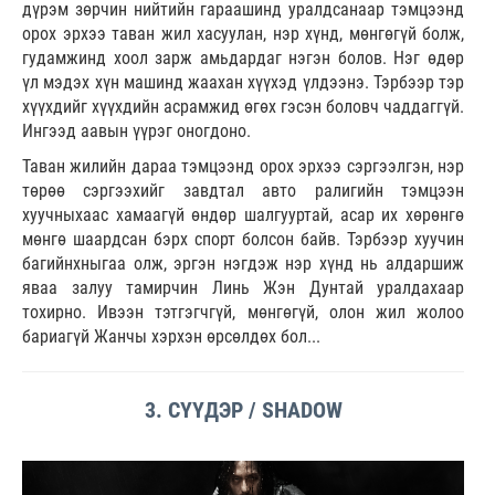
дүрэм зөрчин нийтийн гараашинд уралдсанаар тэмцээнд
орох эрхээ таван жил хасуулан, нэр хүнд, мөнгөгүй болж,
гудамжинд хоол зарж амьдардаг нэгэн болов. Нэг өдөр
үл мэдэх хүн машинд жаахан хүүхэд үлдээнэ. Тэрбээр тэр
хүүхдийг хүүхдийн асрамжид өгөх гэсэн боловч чаддаггүй.
Ингээд аавын үүрэг оногдоно.
Таван жилийн дараа тэмцээнд орох эрхээ сэргээлгэн, нэр
төрөө сэргээхийг завдтал авто ралигийн тэмцээн
хуучныхаас хамаагүй өндөр шалгууртай, асар их хөрөнгө
мөнгө шаардсан бэрх спорт болсон байв. Тэрбээр хуучин
багийнхныгаа олж, эргэн нэгдэж нэр хүнд нь алдаршиж
яваа залуу тамирчин Линь Жэн Дунтай уралдахаар
тохирно. Ивээн тэтгэгчгүй, мөнгөгүй, олон жил жолоо
бариагүй Жанчы хэрхэн өрсөлдөх бол...
3. СҮҮДЭР / SHADOW