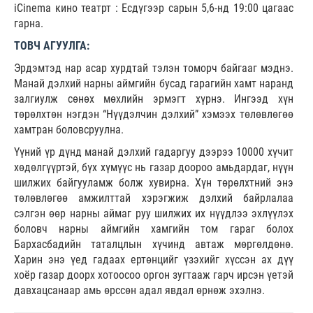
iCinema кино театрт : Есдүгээр сарын 5,6-нд 19:00 цагаас
гарна.
ТОВЧ АГУУЛГА:
Эрдэмтэд нар асар хурдтай тэлэн томорч байгааг мэднэ.
Манай дэлхий нарны аймгийн бусад гарагийн хамт наранд
залгиулж сөнөх мөхлийн эрмэгт хүрнэ. Ингээд хүн
төрөлхтөн нэгдэн “Нүүдэлчин дэлхий” хэмээх төлөвлөгөө
хамтран боловсруулна.
Үүний үр дүнд манай дэлхий гадаргуу дээрээ 10000 хүчит
хөдөлгүүртэй, бүх хүмүүс нь газар доороо амьдардаг, нүүн
шилжих байгууламж болж хувирна. Хүн төрөлхтний энэ
төлөвлөгөө амжилттай хэрэгжиж дэлхий байрлалаа
сэлгэн өөр нарны аймаг руу шилжих их нүүдлээ эхлүүлэх
боловч нарны аймгийн хамгийн том гараг болох
Бархасбадийн таталцлын хүчинд автаж мөргөлдөнө.
Харин энэ үед гадаах ертөнцийг үзэхийг хүссэн ах дүү
хоёр газар доорх хотоосоо оргон зугтааж гарч ирсэн үетэй
давхацсанаар амь өрссөн адал явдал өрнөж эхэлнэ.