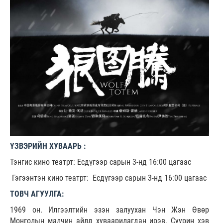
ҮЗВЭРИЙН ХУВААРЬ :
Тэнгис кино театрт: Есдүгээр сарын 3-нд 16:00 цагаас
Гэгээнтэн кино театрт: Есдүгээр сарын 3-нд 16:00 цагаас
ТОВЧ АГУУЛГА:
1969 он. Илгээлтийн эзэн залуухан Чэн Жэн Өвөр
Монголын малчин айлд хуваарилагдан ирэв. Суурин хэв