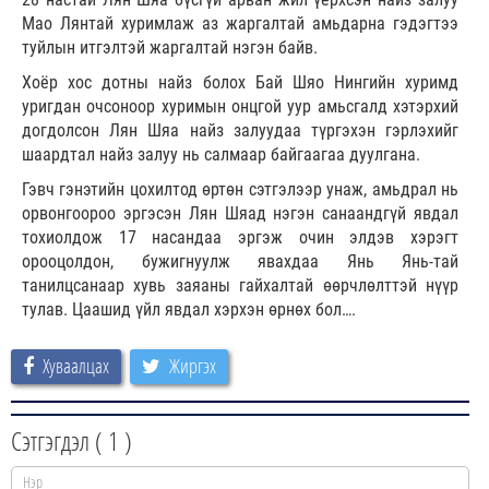
Мао Лянтай хуримлаж аз жаргалтай амьдарна гэдэгтээ
туйлын итгэлтэй жаргалтай нэгэн байв.
Хоёр хос дотны найз болох Бай Шяо Нингийн хуримд
уригдан очсоноор хуримын онцгой уур амьсгалд хэтэрхий
догдолсон Лян Шяа найз залуудаа түргэхэн гэрлэхийг
шаардтал найз залуу нь салмаар байгаагаа дуулгана.
Гэвч гэнэтийн цохилтод өртөн сэтгэлээр унаж, амьдрал нь
орвонгоороо эргэсэн Лян Шяад нэгэн санаандгүй явдал
тохиолдож 17 насандаа эргэж очин элдэв хэрэгт
орооцолдон, бужигнуулж явахдаа Янь Янь-тай
танилцсанаар хувь заяаны гайхалтай өөрчлөлттэй нүүр
тулав. Цаашид үйл явдал хэрхэн өрнөх бол….
Хуваалцах
Жиргэх
Сэтгэгдэл (
1
)