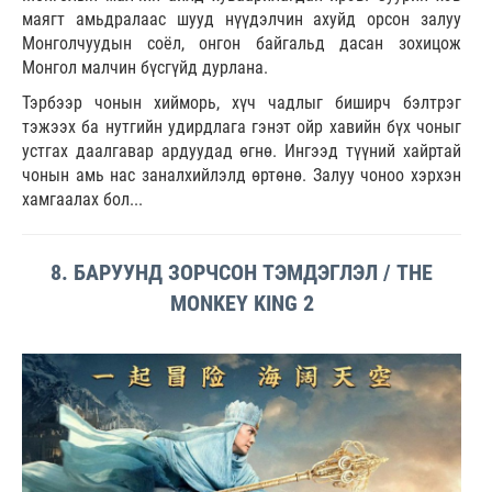
маягт амьдралаас шууд нүүдэлчин ахуйд орсон залуу
Монголчуудын соёл, онгон байгальд дасан зохицож
Монгол малчин бүсгүйд дурлана.
Тэрбээр чонын хийморь, хүч чадлыг биширч бэлтрэг
тэжээх ба нутгийн удирдлага гэнэт ойр хавийн бүх чоныг
устгах даалгавар ардуудад өгнө. Ингээд түүний хайртай
чонын амь нас заналхийлэлд өртөнө. Залуу чоноо хэрхэн
хамгаалах бол...
8. БАРУУНД ЗОРЧСОН ТЭМДЭГЛЭЛ / THE
MONKEY KING 2