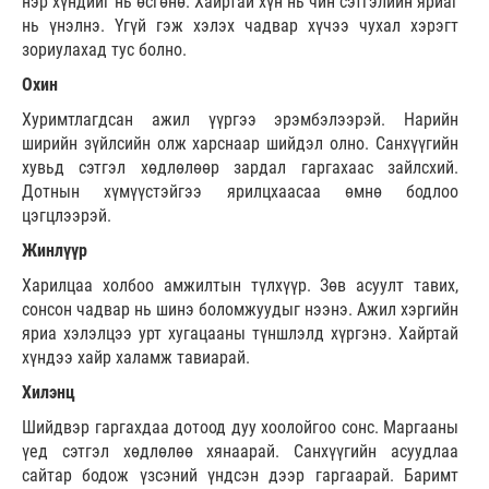
нэр хүндийг нь өсгөнө. Хайртай хүн нь чин сэтгэлийн яриаг
нь үнэлнэ. Үгүй гэж хэлэх чадвар хүчээ чухал хэрэгт
зориулахад тус болно.
Охин
Хуримтлагдсан ажил үүргээ эрэмбэлээрэй. Нарийн
ширийн зүйлсийн олж харснаар шийдэл олно. Санхүүгийн
хувьд сэтгэл хөдлөлөөр зардал гаргахаас зайлсхий.
Дотнын хүмүүстэйгээ ярилцхаасаа өмнө бодлоо
цэгцлээрэй.
Жинлүүр
Харилцаа холбоо амжилтын түлхүүр. Зөв асуулт тавих,
сонсон чадвар нь шинэ боломжуудыг нээнэ. Ажил хэргийн
яриа хэлэлцээ урт хугацааны түншлэлд хүргэнэ. Хайртай
хүндээ хайр халамж тавиарай.
Хилэнц
Шийдвэр гаргахдаа дотоод дуу хоолойгоо сонс. Маргааны
үед сэтгэл хөдлөлөө хянаарай. Санхүүгийн асуудлаа
сайтар бодож үзсэний үндсэн дээр гаргаарай. Баримт