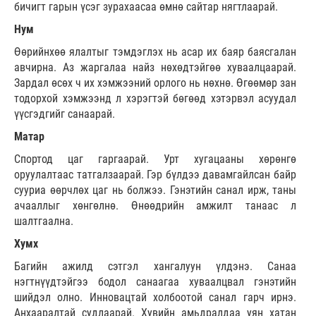
бичигт гарын үсэг зурахаасаа өмнө сайтар нягтлаарай.
Нум
Өөрийнхөө ялалтыг тэмдэглэх нь асар их баяр баясгалан
авчирна. Аз жаргалаа найз нөхөдтэйгөө хуваалцаарай.
Зардал өсөх ч их хэмжээний орлого нь нөхнө. Өгөөмөр зан
тодорхой хэмжээнд л хэрэгтэй бөгөөд хэтэрвэл асуудал
үүсгэдгийг санаарай.
Матар
Спортод цаг гаргаарай. Урт хугацааны хөрөнгө
оруулалтаас татгалзаарай. Гэр бүлдээ давамгайлсан байр
сууриа өөрчлөх цаг нь болжээ. Гэнэтийн санал ирж, таны
ачааллыг хөнгөлнө. Өнөөдрийн амжилт танаас л
шалтгаална.
Хумх
Багийн ажилд сэтгэл хангалуун үлдэнэ. Санаа
нэгтнүүдтэйгээ бодол санаагаа хуваалцвал гэнэтийн
шийдэл олно. Инновацтай холбоотой санал гарч ирнэ.
Анхааралтай судлаарай. Хувийн амьдралдаа уян хатан