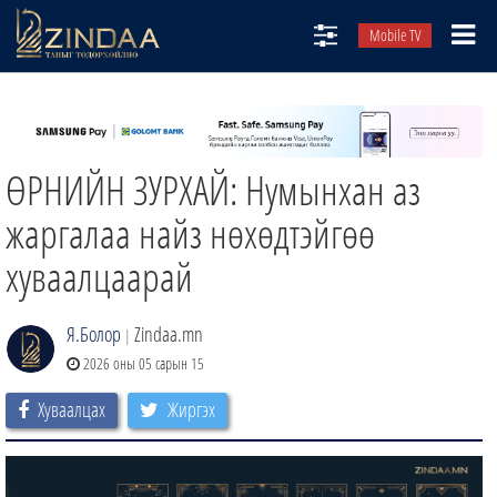
Mobile TV
НИЙТЛЭЛЧИД
ТВ8
ӨРНИЙН ЗУРХАЙ: Нумынхан аз
ӨГЛӨӨНИЙ СОНИН
АУДИО ЗОХИОЛ
жаргалаа найз нөхөдтэйгөө
ЗИНДАА СЭТГҮҮЛ
хуваалцаарай
Я.Болор
Zindaa.mn
|
2026 оны 05 сарын 15
Хуваалцах
Жиргэх