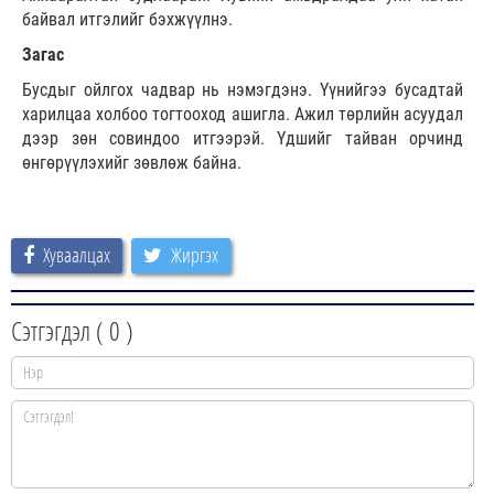
байвал итгэлийг бэхжүүлнэ.
Загас
Бусдыг ойлгох чадвар нь нэмэгдэнэ. Үүнийгээ бусадтай
харилцаа холбоо тогтооход ашигла. Ажил төрлийн асуудал
дээр зөн совиндоо итгээрэй. Үдшийг тайван орчинд
өнгөрүүлэхийг зөвлөж байна.
Хуваалцах
Жиргэх
Сэтгэгдэл (
0
)