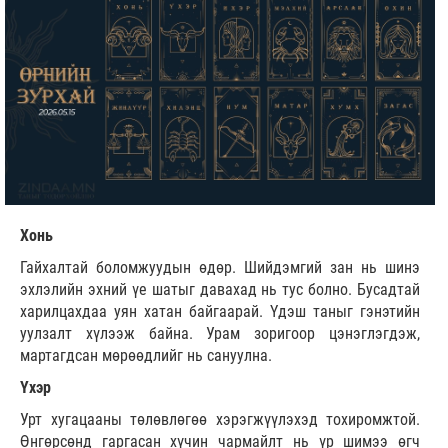
Хонь
Гайхалтай боломжуудын өдөр. Шийдэмгий зан нь шинэ
эхлэлийн эхний үе шатыг давахад нь тус болно. Бусадтай
харилцахдаа уян хатан байгаарай. Үдэш таныг гэнэтийн
уулзалт хүлээж байна. Урам зоригоор цэнэглэгдэж,
мартагдсан мөрөөдлийг нь сануулна.
Үхэр
Урт хугацааны төлөвлөгөө хэрэгжүүлэхэд тохиромжтой.
Өнгөрсөнд гаргасан хүчин чармайлт нь үр шимээ өгч