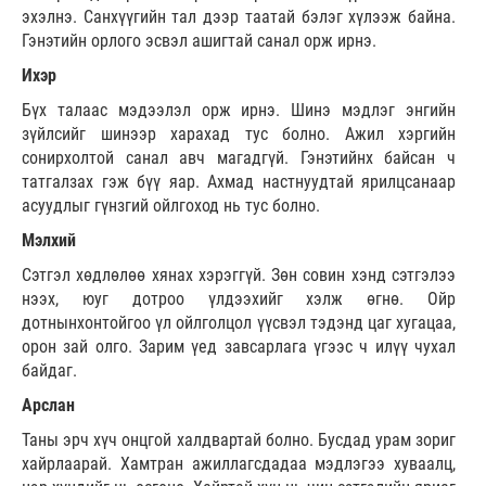
эхэлнэ. Санхүүгийн тал дээр таатай бэлэг хүлээж байна.
Гэнэтийн орлого эсвэл ашигтай санал орж ирнэ.
Ихэр
Бүх талаас мэдээлэл орж ирнэ. Шинэ мэдлэг энгийн
зүйлсийг шинээр харахад тус болно. Ажил хэргийн
сонирхолтой санал авч магадгүй. Гэнэтийнх байсан ч
татгалзах гэж бүү яар. Ахмад настнуудтай ярилцсанаар
асуудлыг гүнзгий ойлгоход нь тус болно.
Мэлхий
Сэтгэл хөдлөлөө хянах хэрэггүй. Зөн совин хэнд сэтгэлээ
нээх, юуг дотроо үлдээхийг хэлж өгнө. Ойр
дотнынхонтойгоо үл ойлголцол үүсвэл тэдэнд цаг хугацаа,
орон зай олго. Зарим үед завсарлага үгээс ч илүү чухал
байдаг.
Арслан
Таны эрч хүч онцгой халдвартай болно. Бусдад урам зориг
хайрлаарай. Хамтран ажиллагсдадаа мэдлэгээ хуваалц,