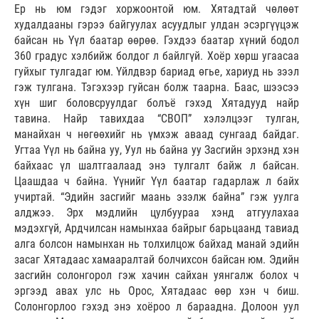
Ер нь юм гэдэг хоржоонтой юм. Хятадтай чөлөөт
худалдааны гэрээ байгуулах асуудлыг улдан эсэргүүцэж
байсан нь Үүл баатар өөрөө. Гэхдээ баатар хүний бодол
360 градус хэлбийж болдог л байлгүй. Хоёр хөрш угаасаа
гуйхыг тулгадаг юм. Үйлдвэр бариад өгье, хариуд нь зээл
гэж тулгана. Тэгэхээр гуйсан болж таарна. Баас, шээсээ
хүн шиг боловсруулдаг болъё гэхэд Хятадууд найр
тавина. Найр тавихдаа “СВОП” хэлэлцээг тулган,
манайхан ч нөгөөхийг нь үмхэж аваад сунгаад байдаг.
Угтаа Үүл нь байна уу, Уул нь байна уу Засгийн эрхэнд хэн
байхаас үл шалтгаалаад энэ тулгалт байж л байсан.
Цаашдаа ч байна. Үүнийг Үүл баатар гадарлаж л байх
учиртай. “Эдийн засгийг маань эзэлж байна” гэж уулга
алджээ. Эрх мэдлийн цулбуураа хэнд атгуулахаа
мэдэхгүй, Ардчилсан намынхаа байрыг барьцаанд тавиад
алга болсон намынхан нь толхилцож байхад манай эдийн
засаг Хятадаас хамааралтай болчихсон байсан юм. Эдийн
засгийн солонгорол гэж хачин сайхан уянгалж болох ч
эргээд авах улс нь Орос, Хятадаас өөр хэн ч биш.
Солонгорлоо гэхэд энэ хоёроо л бараадна. Долоон уул