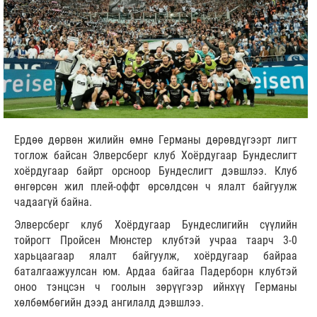
Ердөө дөрвөн жилийн өмнө Германы дөрөвдүгээрт лигт
тоглож байсан Элверсберг клуб Хоёрдугаар Бундеслигт
хоёрдугаар байрт орсноор Бундеслигт дэвшлээ. Клуб
өнгөрсөн жил плей-оффт өрсөлдсөн ч ялалт байгуулж
чадаагүй байна.
Элверсберг клуб Хоёрдугаар Бундеслигийн сүүлийн
тойрогт Пройсен Мюнстер клубтэй учраа таарч 3-0
харьцаагаар ялалт байгуулж, хоёрдугаар байраа
баталгаажуулсан юм. Ардаа байгаа Падерборн клубтэй
оноо тэнцсэн ч гоолын зөрүүгээр ийнхүү Германы
хөлбөмбөгийн дээд ангилалд дэвшлээ.