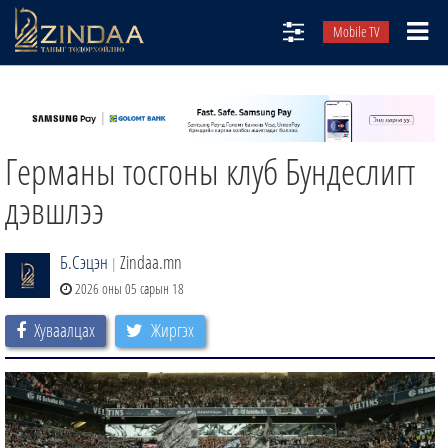
Mobile TV
НИЙТЛЭЛЧИД
ТВ8
Германы тосгоны клуб Бундеслигт
ӨГЛӨӨНИЙ СОНИН
АУДИО ЗОХИОЛ
дэвшлээ
ЗИНДАА СЭТГҮҮЛ
Б.Сэцэн
Zindaa.mn
|
2026 оны 05 сарын 18
Хуваалцах
Жиргэх