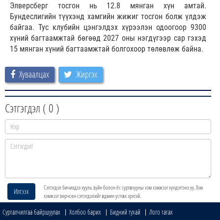
Элверсберг тосгон нь 12.8 мянган хүн амтай.
Бундеслигийн түүхэнд хамгийн жижиг тосгон болж үлдэж
байгаа. Тус клубийн цэнгэлдэх хүрээлэн одоогоор 9300
хүний багтаамжтай бөгөөд 2027 оны нэгдүгээр сар гэхэд
15 мянган хүний багтаамжтай болгохоор төлөвлөж байна.
Хуваалцах
Жиргэх
Сэтгэгдэл (
0
)
Сэтгэгдэл бичихдээ хууль зүйн болон ёс суртахууны хэм хэмжээг хүндэтгэнэ үү. Хэм
Илгээх
хэмжээг зөрчсөн сэтгэгдэлийг админ устгах эрхтэй.
Сурталчилгаа байршуулах
Холбоо барих
Бидний тухай
Лого татах