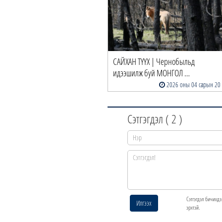
САЙХАН ТҮҮХ | Чернобыльд
идээшилж буй МОНГОЛ …
2026 оны 04 сарын 20
Сэтгэгдэл (
2
)
Сэтгэгдэл бичихдэ
Илгээх
эрхтэй.