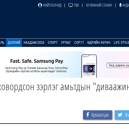
НИЙТЛЭЛЧИД
ТВ8
ӨГЛӨӨНИЙ СОНИН
АУДИ
УЛЬ
ДЭЛХИЙ
НААДАМ-2026
СПОРТ
УРЛАГ
COP17
ӨДРИЙН ХӨТӨЧ
LIFE STYL
овордсон зэрлэг амьтдын "диваажи
Хуваалцах
Жи