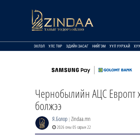
ЭХЛЭЛ
УЛС ТӨР
ЭДИЙН ЗАСАГ
НИЙГЭМ
УУЛ УУРХАЙ
ХУ
Чернобылийн АЦС Европт х
болжээ
Я.Болор
Zindaa.mn
|
2026 оны 05 сарын 22