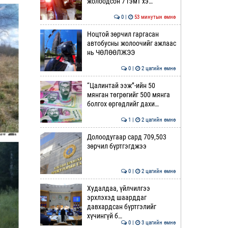
жолоодсон 7 гэмт хэ…
0 |
53 минутын өмнө
Ноцтой зөрчил гаргасан
автобусны жолоочийг ажлаас
нь ЧӨЛӨӨЛЖЭЭ
0 |
2 цагийн өмнө
“Цалинтай ээж”-ийн 50
мянган төгрөгийг 500 мянга
болгох өргөдлийг дахи…
1 |
2 цагийн өмнө
Долоодугаар сард 709,503
зөрчил бүртгэгджээ
0 |
2 цагийн өмнө
Худалдаа, үйлчилгээ
эрхлэхэд шаарддаг
давхардсан бүртгэлийг
хүчингүй б…
0 |
3 цагийн өмнө