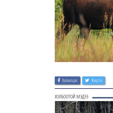
Хуваалцах
Жиргэх
ХОЛБООТОЙ МЭДЭЭ