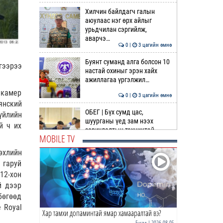
Хилчин байлдагч галын
аюулаас нэг өрх айлыг
урьдчилан сэргийлж,
аварчэ…
0 |
3 цагийн өмнө
Буянт суманд алга болсон 10
гээрээ
настай охиныг эрэн хайх
ажиллагаа үргэлжил…
 камер
0 |
3 цагийн өмнө
янский
ОБЕГ | Бүх сумд цас,
үйлийн
шуурганы үед зам нээх
й ч их
зориулалтын техниктэй
MOBILE TV
болсо…
0 |
4 цагийн өмнө
өхлийн
Өнөөдөр гурван дүүрэгт
 гаруй
ЦАХИЛГААН ХЯЗГААРЛАНА
12-хон
й дээр
бөгөөд
0 |
4 цагийн өмнө
 Royal
Хар тамхи допаминтай ямар хамааралтай вэ?
Идэр, Тэс, Эг, Үүр голын
хөндийгөөр дуу цахилгаантай
Бусад
| 2026-08-05