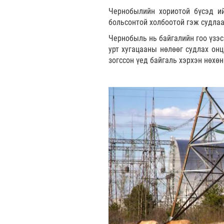
Чернобылийн хориотой бүсэд ий
больсонтой холбоотой гэж судлаа
Чернобыль нь байгалийн гоо үзэс
урт хугацааны нөлөөг судлах он
зогссон үед байгаль хэрхэн нөхө