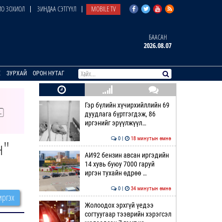
О ЗОХИОЛ
ЗИНДАА СЭТГҮҮЛ
MOBILE TV
БААСАН
2026.08.07
E
ЗУРХАЙ
ОРОН НУТАГ
Гэр бүлийн хүчирхийллийн 69
дуудлага бүртгэгдэж, 86
иргэнийг эрүүлжүүл…
0 |
18 минутын өмнө
н"
АИ92 бензин авсан иргэдийн
14 хувь буюу 7000 гаруй
иргэн тухайн өдрөө …
0 |
34 минутын өмнө
ргэх
Жолоодох эрхгүй үедээ
согтуугаар тээврийн хэрэгсэл