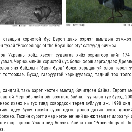
 станцын хориотой бүс Европ дахь зэрлэг амьтдын хэмжээ
тухай “Proceedings of the Royal Society” сэтгүүлд бичжээ.
лон Украины хойд хэсэгт судалгаа хийх зорилгоор нийт 174
 үзвэл, Чернобылийн хориотой бүс болон хөрш зэргэлдээх Древл
олон янз байдлын “баян бүрд” болж, харьцангуй олон төрөл з
 тогтоожээ. Бусад газруудтай харьцуулахад тэдний тоо толго
а, хандгай, тахь зэрэг хөхтөн амьтад бичигдсэн байна. Европт м
баавгай Чернобылийн ойг эзэгнэж байна. Түүнчлэн тус бүсэд 200
нээс ихэнх нь тус тивд ховордсон төрөл зүйлүүд аж. 1998 онд 
ийн адуу буюу тахийн сүрэг өдгөө долоо дахин өсөж, дэлхи
 болжээ. Тахийн сүрэгт ямар нэгэн өвчний шинж тэмдэг илрээгүй 
 ихээр өртсөн Улаан ойд бэлчиж байна гэж “Proceedings of the
ээ.