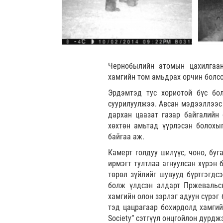
Чернобылийн атомын цахилгаан
хамгийн том амьдрах орчин болсон 
Эрдэмтэд тус хориотой бүс бо
суурилуулжээ. Авсан мэдээллээс
дархан цаазат газар байгалийн 
хөхтөн амьтад үүрлэсэн болохыг
байгаа аж.
Камерт голдуу шилүүс, чоно, буг
ирмэгт тултлаа агнуулсан хүрэн 
төрөл зүйлийг шувууд бүртгэгдсэ
болж үлдсэн алдарт Пржевальск
хамгийн олон зэрлэг адуун сүрэг
тэд цацрагаар бохирдолд хамгийн
Society” сэтгүүл онцгойлон дурдж