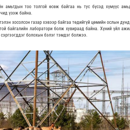
н амьтдын тоо толгой өсөж байгаа нь тус бүсэд хүмүүс амь
чид үзэж байна.
гэлэн хосолсон газар хэвээр байгаа төдийгүй цөмийн ослын дунд
цгой байгалийн лаборатори болж хувираад байна. Хүний үйл ажи
н сэргээгддэг болохын бэлэг тэмдэг болжээ.