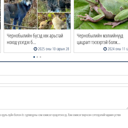
Чернобылийн бүсэд хөх арьстай
Чернобылийн мэлхийнүүд
ноход үзэгдэх б…
цацрагт тэсвэртэй болж…
2025 оны 10 сарын 28
2024 оны 11 с
э хууль зүйн болон ёс суртахууны хэм хэмжээг хүндэтгэнэ үү. Хэм хэмжээг зөрчсөн сэтгэгдэлийг админ устгах