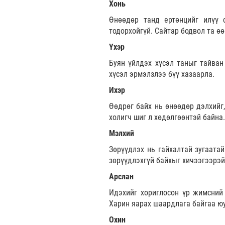
Хонь
Өнөөдөр танд ертөнцийг илүү 
тодорхойгүй. Сайтар бодвол та ө
Үхэр
Буян үйлдэх хүсэл таныг тайван 
хүсэл эрмэлзлээ бүү хазаарла.
Ихэр
Өөдрөг байх нь өнөөдөр дэлхийг,
холигч шиг л хөдөлгөөнтэй байна.
Мэлхий
Зөрүүдлэх нь гайхалтай зугаата
зөрүүдлэхгүй байхыг хичээгээрэй
Арслан
Идэхийг хориглосон үр жимсний 
Харин яарах шаардлага байгаа ю
Охин