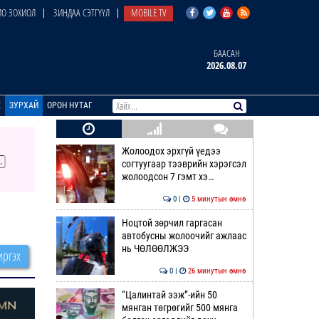
О ЗОХИОЛ
ЗИНДАА СЭТГҮҮЛ
MOBILE TV
БААСАН
2026.08.07
E
ЗУРХАЙ
ОРОН НУТАГ
Жолоодох эрхгүй үедээ
согтуугаар тээврийн хэрэгсэл
жолоодсон 7 гэмт хэ…
0 |
5 минутын өмнө
Ноцтой зөрчил гаргасан
автобусны жолоочийг ажлаас
нь ЧӨЛӨӨЛЖЭЭ
ргэх
0 |
26 минутын өмнө
“Цалинтай ээж”-ийн 50
мянган төгрөгийг 500 мянга