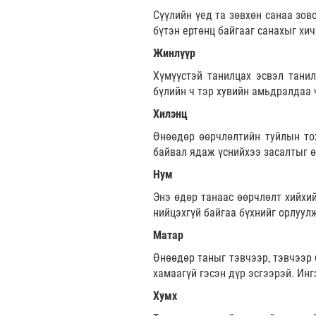
Сүүлийн үед та зөвхөн санаа зов
бүтэн ертөнц байгааг санахыг хи
Жинлүүр
Хүмүүстэй танилцах эсвэл танил
бүлийн ч тэр хувийн амьдралдаа 
Хилэнц
Өнөөдөр өөрчлөлтийн туйлын то
байвал ядаж үснийхээ засалтыг ө
Нум
Энэ өдөр танаас өөрчлөлт хийхи
нийцэхгүй байгаа бүхнийг орлуул
Матар
Өнөөдөр таныг тэвчээр, тэвчээр 
хамаагүй гэсэн дүр эсгээрэй. Ин
Хумх