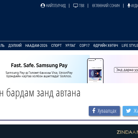
НИЙТЛЭЛЧИД
ТВ8
ӨГЛӨӨНИЙ СОНИН
АУДИ
УЛЬ
ДЭЛХИЙ
НААДАМ-2026
СПОРТ
УРЛАГ
COP17
ӨДРИЙН ХӨТӨЧ
LIFE STYL
 бардам занд автана
Хуваалцах
Жи