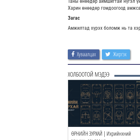
Таны өнөөдөр аймшигтай нүгэл үй
Харин өнөөдөр гомдоогоод амжсан
Загас
Амжилтад хүрэх боломж нь та хэр
Хуваалцах
Жиргэх
ХОЛБООТОЙ МЭДЭЭ
ӨРНИЙН ЗУРХАЙ | Ихрийнхний