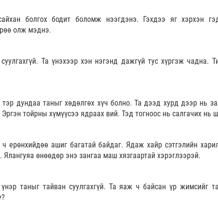
сайхан болгох бодит боломж нээгдэнэ. Гэхдээ яг хэрхэн гэ
өрөө олж мэднэ.
суулгахгүй. Та үнэхээр хэн нэгэнд дажгүй тус хүргэж чадна. Т
 тэр дундаа таныг хөдөлгөх хүч болно. Та дээд хурд дээр нь за
 Эргэн тойрны хүмүүсээ ядраах вий. Тэд тогноос нь салгачих нь ш
й ч ерөнхийдөө ашиг багатай байдаг. Ядаж хайр сэтгэлийн хари
. Ялангуяа өнөөдөр энэ зангаа маш хязгаартай хэрэглээрэй.
үнэр таныг тайван суулгахгүй. Та яаж ч байсан үр жимсийг та
у?