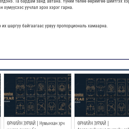
лдэнэ. Та бардам занд автана. Үүний төлөө өөрийгөө шийтгэх хэр
 хүмүүсээс уучлал эрэх хэрэг гарна.
 их шаргуу байгаагаас урвуу пропорциональ хамаарна.
ӨРНИЙН ЗУРХАЙ | Нумынхан эрч
ӨРНИЙН ЗУРХАЙ |