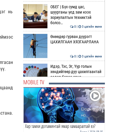
ОБЕГ | Бүх сумд цас,
дэг нь
шуурганы үед зам нээх
зориулалтын техниктэй
болсо…
0 |
3 цагийн өмнө
иймээс
Өнөөдөр гурван дүүрэгт
ЦАХИЛГААН ХЯЗГААРЛАНА
0 |
3 цагийн өмнө
лгасан
Идэр, Тэс, Эг, Үүр голын
үү.
хөндийгөөр дуу цахилгаантай
аадар бороо орно
MOBILE TV
0 |
4 цагийн өмнө
лцаанд
ӨРНИЙН ЗУРХАЙ |
Ихрийнхний эрч хүч, авьяас
чадвар ундарна
стана.
0 |
5 цагийн өмнө
Хар тамхи допаминтай ямар хамааралтай вэ?
ӨГЛӨӨНИЙ МЭНД!
Бусад
| 2026-08-05