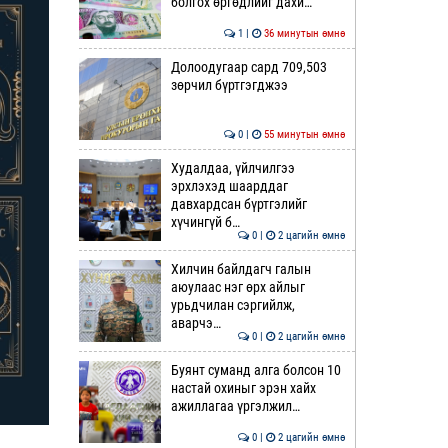
болгох өргөдлийг дахи…
1 |
36 минутын өмнө
Долоодугаар сард 709,503
зөрчил бүртгэгджээ
0 |
55 минутын өмнө
Худалдаа, үйлчилгээ
эрхлэхэд шаарддаг
давхардсан бүртгэлийг
хүчингүй б…
0 |
2 цагийн өмнө
Хилчин байлдагч галын
аюулаас нэг өрх айлыг
урьдчилан сэргийлж,
аварчэ…
0 |
2 цагийн өмнө
Буянт суманд алга болсон 10
настай охиныг эрэн хайх
ажиллагаа үргэлжил…
0 |
2 цагийн өмнө