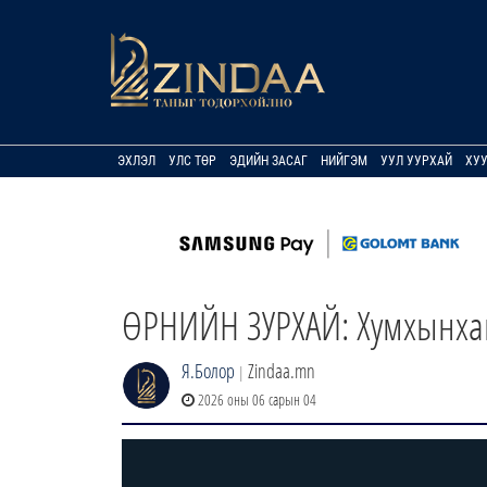
ЭХЛЭЛ
УЛС ТӨР
ЭДИЙН ЗАСАГ
НИЙГЭМ
УУЛ УУРХАЙ
ХУ
ӨРНИЙН ЗУРХАЙ: Хумхынхан
Я.Болор
Zindaa.mn
|
2026 оны 06 сарын 04