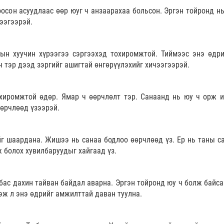
оосон асуудлаас өөр юуг ч анзаарахаа больсон. Эргэн тойронд нь
чээгээрэй.
ын хуучин хүрээгээ сэргээхэд тохиромжтой. Тиймээс энэ өдри
ч тэр дээд зэргийг ашигтай өнгөрүүлэхийг хичээгээрэй.
хиромжтой өдөр. Ямар ч өөрчлөлт тэр. Санаанд нь юу ч орж и
өрчлөөд үзээрэй.
йг шаардана. Жишээ нь санаа бодлоо өөрчлөөд үз. Ер нь таны с
ж болох хувилбаруудыг хайгаад үз.
бас дахин тайван байдал аварна. Эргэн тойронд юу ч болж байса
гэж л энэ өдрийг амжилттай даван туулна.