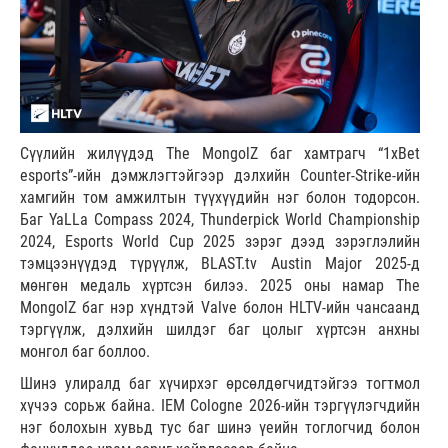
Сүүлийн жилүүдэд The MongolZ баг хамтрагч “1xBet
esports”-ийн дэмжлэгтэйгээр дэлхийн Counter-Strike-ийн
хамгийн том амжилтын түүхүүдийн нэг болон тодорсон.
Баг YaLLa Compass 2024, Thunderpick World Championship
2024, Esports World Cup 2025 зэрэг дээд зэрэглэлийн
тэмцээнүүдэд түрүүлж, BLAST.tv Austin Major 2025-д
мөнгөн медаль хүртсэн билээ. 2025 оны намар The
MongolZ баг нэр хүндтэй Valve болон HLTV-ийн чансаанд
тэргүүлж, дэлхийн шилдэг баг цолыг хүртсэн анхны
монгол баг боллоо.
Шинэ улиралд баг хүчирхэг өрсөлдөгчидтэйгээ тогтмол
хүчээ сорьж байна. IEM Cologne 2026-ийн тэргүүлэгчдийн
нэг болохын хувьд тус баг шинэ үеийн тоглогчид болон