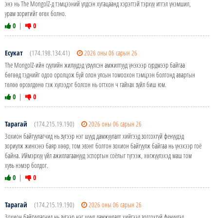
энэ нь The MongolZ-д тэмцээний үлдсэн хугацаанд хэрэгтэй тэрхүү итгэл үнэмшил,
урам зоригийг өгөх болно.
0
|
0
Есукат
(174.198.134.41)
2026 оны 06 сарын 26
The MongolZ-ийн сүүлийн жилүүдэд үзүүлсэн амжилтууд үнэхээр сүрдмээр байгаа
бөгөөд тэднийг одоо оролцож буй олон улсын томоохон тэмцээн болгонд аваргын
төлөө өрсөлдөнө гэж хүлээдэг болсон нь огтхон ч гайхах зүйл биш юм.
0
|
0
Тарагай
(174.215.19.190)
2026 оны 06 сарын 26
Зохион байгуулагчид нь зүгээр нэг шууд дамжуулалт хийгээд зогсохгүй фенүүдэд
зориулж жинхэнэ баяр хөөр, том эвэнт болгон зохион байгуулж байгаа нь үнэхээр гоё
байна. Иймэрхүү үйл ажиллагаанууд эспортын соёлыг түгээж, хөгжүүлэхэд маш том
хувь нэмэр болдог.
0
|
0
Тарагай
(174.215.19.190)
2026 оны 06 сарын 26
Зохион байгуулагчид нь зүгээр нэг шууд дамжуулалт хийгээд зогсохгүй фенүүдэд