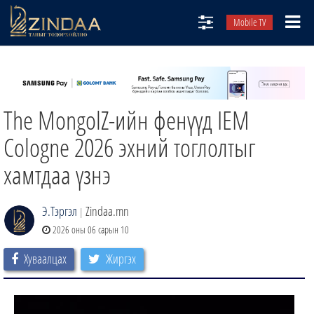
Mobile TV
НИЙТЛЭЛЧИД
ТВ8
The MongolZ-ийн фенүүд IEM
ӨГЛӨӨНИЙ СОНИН
АУДИО ЗОХИОЛ
Cologne 2026 эхний тоглолтыг
ЗИНДАА СЭТГҮҮЛ
хамтдаа үзнэ
Э.Тэргэл
Zindaa.mn
|
2026 оны 06 сарын 10
Хуваалцах
Жиргэх