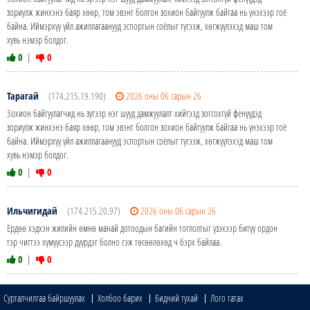
зориулж жинхэнэ баяр хөөр, том эвэнт болгон зохион байгуулж байгаа нь үнэхээр гоё
байна. Иймэрхүү үйл ажиллагаанууд эспортын соёлыг түгээж, хөгжүүлэхэд маш том
хувь нэмэр болдог.
0
|
0
Тарагай
(174.215.19.190)
2026 оны 06 сарын 26
Зохион байгуулагчид нь зүгээр нэг шууд дамжуулалт хийгээд зогсохгүй фенүүдэд
зориулж жинхэнэ баяр хөөр, том эвэнт болгон зохион байгуулж байгаа нь үнэхээр гоё
байна. Иймэрхүү үйл ажиллагаанууд эспортын соёлыг түгээж, хөгжүүлэхэд маш том
хувь нэмэр болдог.
0
|
0
Ильчигидай
(174.215.20.97)
2026 оны 06 сарын 26
Ердөө хэдхэн жилийн өмнө манай дотоодын багийн тоглолтыг үзэхээр битүү ордон
тэр чигтээ хүмүүсээр дүүрдэг болно гэж төсөөлөхөд ч бэрх байлаа.
0
|
0
Сурталчилгаа байршуулах
Холбоо барих
Бидний тухай
Лого татах