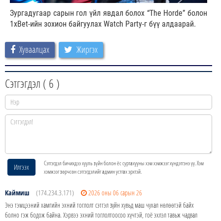
Зургадугаар сарын гол үйл явдал болох “The Horde” болон
1xBet-ийн зохион байгуулах Watch Party-г бүү алдаарай.
Хуваалцах
Жиргэх
Сэтгэгдэл (
6
)
Сэтгэгдэл бичихдээ хууль зүйн болон ёс суртахууны хэм хэмжээг хүндэтгэнэ үү. Хэм
Илгээх
хэмжээг зөрчсөн сэтгэгдэлийг админ устгах эрхтэй.
Каймиш
(174.234.3.171)
2026 оны 06 сарын 26
Энэ тэмцээний хамгийн эхний тоглолт сэтгэл зүйн хувьд маш чухал нөлөөтэй байх
болно гэж бодож байна. Хэрвээ эхний тоглолтоосоо хүчтэй, гоё эхлэл тавьж чадвал