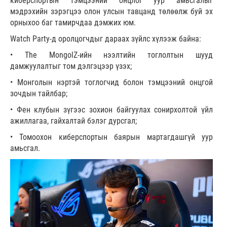
киберспортын тэмцээний онцлог уур амьсгалыг
мэдрэхийн зэрэгцээ олон улсын тавцанд төлөөлж буй эх
орныхоо баг тамирчдаа дэмжих юм.
Watch Party-д оролцогчдыг дараах зүйлс хүлээж байна:
• The MongolZ-ийн нээлтийн тоглолтын шууд
дамжуулалтыг том дэлгэцээр үзэх;
• Монголын нэртэй тоглогчид болон тэмцээний онцгой
зочдын тайлбар;
• Фен клубын зүгээс зохион байгуулах сонирхолтой үйл
ажиллагаа, гайхалтай бэлэг дурсгал;
• Томоохон киберспортын баярын мартагдашгүй уур
амьсгал.