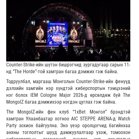
Counter-Strike-ийн шүтэн бишрэгчид зургадугаар сарын 11-
нд “The Horde”-той хамтран багаа дэмжих гэж байна.
Тодруулбал, маргааш Монголын Counter-Strike-ийн фенүүд
дэлхийн хамгийн нэр хүндтэй киберспортын тэмцээний
нэг болох IEM Cologne Major 2026-д өрсөлдөж буй The
MongolZ багаа дэмжихээр нэгдэн цуглах гэж байна.
The MongolZ-ийн фен клуб “1xBet Монгол” брэндтэй
хамтран Улаанбаатар хотноо AIC STEPPE ARENA-д Watch
Party зохион байгуулна. Энэ үеэр оролцогчид багийнхаа
анхны тоглолтыг шууд дамжуулалтаар үзэж, томоохон