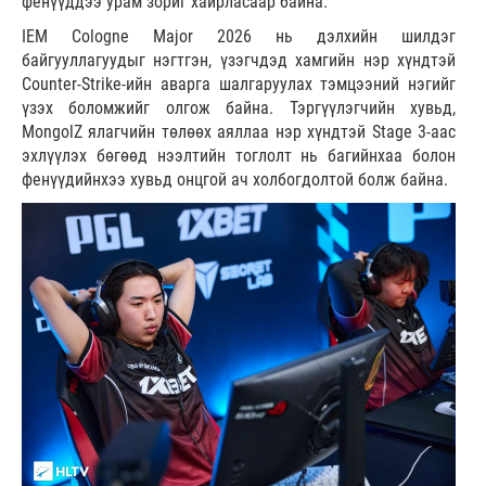
фенүүддээ урам зориг хайрласаар байна.
IEM Cologne Major 2026 нь дэлхийн шилдэг
байгууллагуудыг нэгтгэн, үзэгчдэд хамгийн нэр хүндтэй
Counter-Strike-ийн аварга шалгаруулах тэмцээний нэгийг
үзэх боломжийг олгож байна. Тэргүүлэгчийн хувьд,
MongolZ ялагчийн төлөөх аяллаа нэр хүндтэй Stage 3-аас
эхлүүлэх бөгөөд нээлтийн тоглолт нь багийнхаа болон
фенүүдийнхээ хувьд онцгой ач холбогдолтой болж байна.