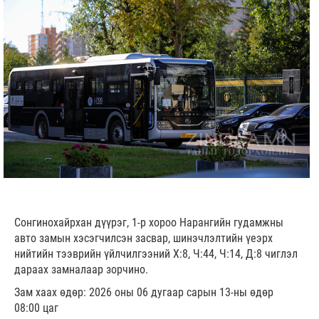
Сонгинохайрхан дүүрэг, 1-р хороо Нарангийн гудамжны
авто замын хэсэгчилсэн засвар, шинэчлэлтийн үеэрх
нийтийн тээврийн үйлчилгээний Х:8, Ч:44, Ч:14, Д:8 чиглэл
дараах замналаар зорчино.
Зам хаах өдөр: 2026 оны 06 дугаар сарын 13-ны өдөр
08:00 цаг