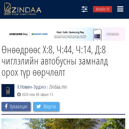
Mobile TV
НИЙТЛЭЛЧИД
ТВ8
Өнөөдрөөс Х:8, Ч:44, Ч:14, Д:8
ӨГЛӨӨНИЙ СОНИН
АУДИО ЗОХИОЛ
чиглэлийн автобусны замналд
ЗИНДАА СЭТГҮҮЛ
орох түр өөрчлөлт
Х.Номин-Эрдэнэ
Zindaa.mn
|
2026 оны 06 сарын 13
Хуваалцах
Жиргэх