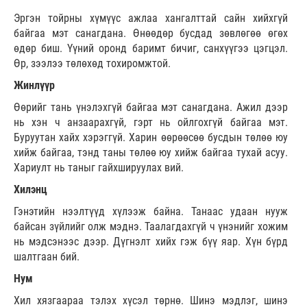
Эргэн тойрны хүмүүс ажлаа хангалттай сайн хийхгүй
байгаа мэт санагдана. Өнөөдөр бусдад зөвлөгөө өгөх
өдөр биш. Үүний оронд баримт бичиг, санхүүгээ цэгцэл.
Өр, зээлээ төлөхөд тохиромжтой.
Жинлүүр
Өөрийг тань үнэлэхгүй байгаа мэт санагдана. Ажил дээр
нь хэн ч анзаарахгүй, гэрт нь ойлгохгүй байгаа мэт.
Буруутан хайх хэрэггүй. Харин өөрөөсөө бусдын төлөө юу
хийж байгаа, тэнд таны төлөө юу хийж байгаа тухай асуу.
Хариулт нь таныг гайхшируулах вий.
Хилэнц
Гэнэтийн нээлтүүд хүлээж байна. Танаас удаан нууж
байсан зүйлийг олж мэднэ. Таалагдахгүй ч үнэнийг хожим
нь мэдсэнээс дээр. Дүгнэлт хийх гэж бүү яар. Хүн бүрд
шалтгаан бий.
Нум
Хил хязгаараа тэлэх хүсэл төрнө. Шинэ мэдлэг, шинэ