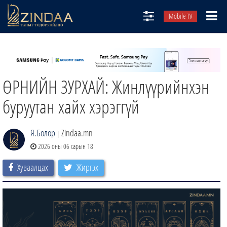
Mobile TV
НИЙТЛЭЛЧИД
ТВ8
ӨРНИЙН ЗУРХАЙ: Жинлүүрийнхэн
ӨГЛӨӨНИЙ СОНИН
АУДИО ЗОХИОЛ
буруутан хайх хэрэггүй
ЗИНДАА СЭТГҮҮЛ
Я.Болор
Zindaa.mn
|
2026 оны 06 сарын 18
Хуваалцах
Жиргэх