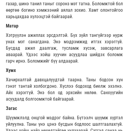
газар, шинэ танил таныг соронз мэт татна. Боломжтой бол
өөртөө богино хэмжээний аялал зохио. Хамт олонтойгоо
харьцахдаа хүлээцтэй байгаарай.
Матар
Хэтрүүлэн ажиллах эрсдэлтэй. Бүх зүйл тангүйгээр нурж
унах мэт санагдана. Энэ мэдрэмжид итгэх хэрэггүй.
Бусдад ажил даалгаж, тусламж хүсэж, завсарлага
аваарай. Үдээс хойш хуучин асуудлаа шийдэх боломж
гарч ирнэ. Боломжийг бүү алдаарай.
Хумх
Хачирхалтай давхцалуудтай таарна. Таны бодсон хүн
гэнэт тантай холбогдоно. Хүслээ бодоход биелж эхэлнэ.
Айх хэрэггүй. Энэ бол од эрхсийн нөлөө. Санхүүгийн
асуудалд болгоомжтой байгаарай.
Загас
Шүүмжлэлд онцгой мэдрэг байна. Бүтээлч шүүмж хүртэл
уйлуулна. Таны үнэ цэнэ бусдын бодлоос шалтгаалахгүй.
Үдээс хойш найз нөхөдтэйгөө уулзаарай. Сэтгэл санаа нь