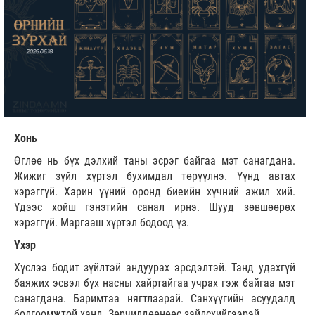
Хонь
Өглөө нь бүх дэлхий таны эсрэг байгаа мэт санагдана.
Жижиг зүйл хүртэл бухимдал төрүүлнэ. Үүнд автах
хэрэггүй. Харин үүний оронд биеийн хүчний ажил хий.
Үдээс хойш гэнэтийн санал ирнэ. Шууд зөвшөөрөх
хэрэггүй. Маргааш хүртэл бодоод үз.
Үхэр
Хүслээ бодит зүйлтэй андуурах эрсдэлтэй. Танд удахгүй
баяжих эсвэл бүх насны хайртайгаа учрах гэж байгаа мэт
санагдана. Баримтаа нягтлаарай. Санхүүгийн асуудалд
болгоомжтой ханд. Зөрчилдөөнөөс зайлсхийгээрэй.