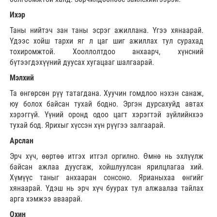
Ихэр
Таны нийтэч зан таны эсрэг ажиллана. Үгээ хянаарай.
Үдээс хойш тархи яг л цаг шиг ажиллах тул сурахад
тохиромжтой. Хооллолтдоо анхаарч, хүнсний
бүтээгдэхүүний дуусах хугацааг шалгаарай.
Мэлхий
Та өнгөрсөн рүү татагдана. Хуучин гомдлоо нэхэн санаж,
юу болох байсан тухай бодно. Эргэн дурсахуйд автах
хэрэггүй. Үүний оронд одоо цагт хэрэгтэй зүйлийнхээ
тухай бод. Ярихыг хүссэн хүн рүүгээ залгаарай.
Арслан
Эрч хүч, өөртөө итгэх итгэл оргилно. Өмнө нь эхлүүлж
байсан ажлаа дуусгаж, хойшлуулсан ярилцлагаа хий.
Хүмүүс таныг анхааран сонсоно. Ярианыхаа өнгийг
хянаарай. Үдэш нь эрч хүч буурах тул алжаалаа тайлах
арга хэмжээ аваарай.
Охин