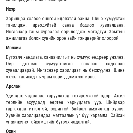
Ихэр
Харилцаа холбоо онцгой идэвхтэй байна. Шинэ хүмүүстэй
танилцаж, ирээдүйтэй санаа бодлоо хуваалцана.
Ингэснээр таны хүрээлэл өөрчлөгдөж магадгүй. Хамтын
ажиллагаа болон хувийн орон зайн тэнцвэрийг олоорой.
Мэлхий
Бүтээлч хандлага, санаачилгыг нь хүмүүс өндрөөр үнэлнэ.
Ойр дотнын хүмүүстэйгээ санасан сэдсэнээ
хуваалцаарай. Ингэснээр харилцааг нь бэхжүүлнэ. Шинэ
эхлэл тавихад нь урам зориг, дэмжлэг ирнэ.
Арслан
Удирдах чадвараа харуулахад тохиромжтой өдөр. Ажил
төрлийн асуудалд өөртөө хариуцлага үүр. Шийдвэр
гаргахдаа итгэлтэй, зоригтой байвал амжилтад хүрнэ.
Хувийн харилцаандаа магтаалын үг бүү харамла. Сайхан
үг жинхэнэ гайхамшгийг бүтээх чадалтай.
Охин