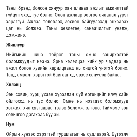
Таны брэнд болсон хянуур зан аливаа ажлыг амжилттай
гүйцэтгэхэд тус болно. Олон ажлаар өөртөө ачаалал үүрэг
хэрэггүй. Ажлаа төлөвлөх, зохион байгуулахад анхаарах
цаг нь болжээ. Таны зөвлөгөө, санаачилгыг үнэлж,
дэмжинэ.
Жинлүүр
Нийгмийн шинэ тойрог таны өмнө сонирхолтой
боломжуудыг нээнэ. Яриа хэлэлцээ хийх ур чадвар нь
ажил болон хувийн харилцаанд нь онцгой үнэтэй болно.
Танд амралт хэрэгтэй байгааг од эрхэс сануулж байна.
Хилэнц
Зөн совин, хурц ухаан хүрээлэн буй ертөнцийг илүү сайн
ойлгоход нь тус болно. Өмнө нь нээгдэх боломжууд
хөгжих, хил хязгаараа тэлэх боломж олгоно. Тиймээс зөн
совингоо дагахаас бүү ай.
Нум
Ойрын хүнээс хэрэгтэй туршлагыг нь судлаарай. Бүтээлч