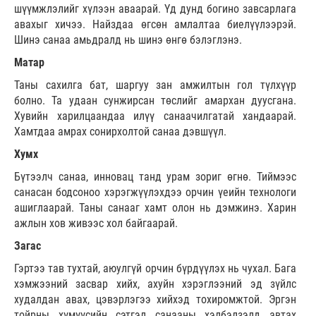
шүүмжлэлийг хүлээн аваарай. Үд дунд богино завсарлага
авахыг хичээ. Найздаа өгсөн амлалтаа биелүүлээрэй.
Шинэ санаа амьдралд нь шинэ өнгө бэлэглэнэ.
Матар
Таны сахилга бат, шаргуу зан амжилтын гол түлхүүр
болно. Та удаан сунжирсан төслийг амархан дуусгана.
Хувийн харилцаандаа илүү санаачилгатай хандаарай.
Хамтдаа амрах сонирхолтой санаа дэвшүүл.
Хумх
Бүтээлч санаа, инновац танд урам зориг өгнө. Тиймээс
санасан бодсоноо хэрэгжүүлэхдээ орчин үеийн технологи
ашиглаарай. Таны санааг хамт олон нь дэмжинэ. Харин
ажлын хов живээс хол байгаарай.
Загас
Гэртээ тав тухтай, аюулгүй орчин бүрдүүлэх нь чухал. Бага
хэмжээний засвар хийх, ахуйн хэрэглээний эд зүйлс
худалдан авах, цэвэрлэгээ хийхэд тохиромжтой. Эргэн
тойрны хүмүүсийн сэтгэл санааны хэлбэлзэлд автах