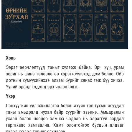
Хонь
Эерэг өөрчлөлтүүд таныг хүлээж байна. Эрч хүч, урам
зориг нь шинэ төлөвлөгөө хэрэгжүүлэхэд дэм болно. Ойр
дотнын хүмүүсийнхээ алхам бүрийг хянах гэж бүү хичээ.
Үүний оронд тэдэнд эрх чөлөө олго.
Үхэр
Санхүүгийн үйл ажиллагаа болон ахуйн тав тухын асуудал
таны амьдралд чухал байр суурийг эзэлнэ. Амьдралын
ухаан болон нөөцөө хэмнэх чадвар нь хэрэггүй зардал
гаргахаас хамгаална. Хамт олонтойгоо бусдын алдааг
хэлэлцэхдээ төвийг сахиарай.