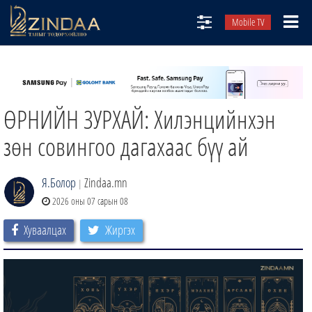
Mobile TV
НИЙТЛЭЛЧИД
ТВ8
ӨРНИЙН ЗУРХАЙ: Хилэнцийнхэн
ӨГЛӨӨНИЙ СОНИН
АУДИО ЗОХИОЛ
зөн совингоо дагахаас бүү ай
ЗИНДАА СЭТГҮҮЛ
Я.Болор
Zindaa.mn
|
2026 оны 07 сарын 08
Хуваалцах
Жиргэх