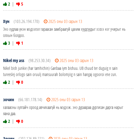
2
|
5
Хүн
(103.26.194.170)
2025 оны 03 сарын 13
Энэ худлаа үнэн мэдээлэл тараасан замбраагуй цахим хуудсуудыг хэзээ нэг учирыг нь
олхын болдоо.
3
|
1
Nikel my ass
(98.253.30.34)
2025 оны 03 сарын 13
Nikel bish junkie (har tamhichin) Ganbaa iym bishuu. UB chuud ter duguig n sain
tureeslej orlogo sain oruulj mansuurah bolomjiig n sain hangaj ogooroi ene zun.
2
|
0
зочин
(66.181.178.14)
2025 оны 03 сарын 13
халаасны хулгайч ороод авчихаагүй нь мэдээж. энэ дураараа дургисан дарга нарыг
яана даа.
2
|
0
Зочин
(202.126.89.221)
2025 оны 03 сарын 13