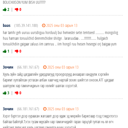
BOLICHIXSON YUM BISH UU?????
2
|
0
baas
(185.39.141.188)
2025 оны 03 сарын 13
har tamhi geh uuruu uursdiiguu horduulj bui hvmvvstei svrtei temtseed .......... mongoliig
huu hamsan tonuulchid deeremchidee shiitge . lararuudaa . ....!!!!!!!!...... hulgaich
tonuulchdiin gaigaar zaluus iim zamruu .. iim hongil ruu hvssen hvseegvi orj baigaa yum
1
|
0
Зочин
(66.181.161.67)
2025 оны 03 сарын 13
Хууль зүйн сайд цагдаагийн удирдлагууд прокурорууд анхаарал хандуулж хэргийн
баримт хулгайлсан устгасан албан хаагчид нартай зохих шийтгэл оноож.АТГ цагдааг
шалгуулж хар тамхичидиын гар хѳлийг шалгах хэрэгтэй.
3
|
0
Зочин
(66.181.161.67)
2025 оны 03 сарын 13
Хэрэг бүртгэл дээр хураасан жагсаалт дээр ядаж эд мѳрийн баристаар гээд тэмдэглэгээ
байгаа байлгүй.Тэгэх тусам муусайн хар тамхичидийг гарах гарцгүй тултал нь ял ѳгч
нийгэмд залуу үед хууль цагдаад сануулга ѳшѳх хэрэгтэй.