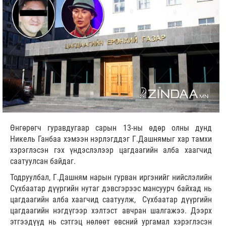
Өнгөрөгч гуравдугаар сарын 13-ны өдөр олны дунд
Никель Ганбаа хэмээн нэрлэгддэг Г.Дашнямыг хар тамхи
хэрэглэсэн гэх үндэслэлээр цагдаагийн алба хаагчид
саатуулсан байдаг.
Тодруулбал, Г.Дашням нарын гурван иргэнийг нийслэлийн
Сүхбаатар дүүргийн нутаг дэвсгэрээс мансуурч байхад нь
цагдаагийн алба хаагчид саатуулж, Сүхбаатар дүүргийн
цагдаагийн нэгдүгээр хэлтэст авчран шалгажээ. Дээрх
этгээдүүд нь сэтгэц нөлөөт өвсний ургамал хэрэглэсэн