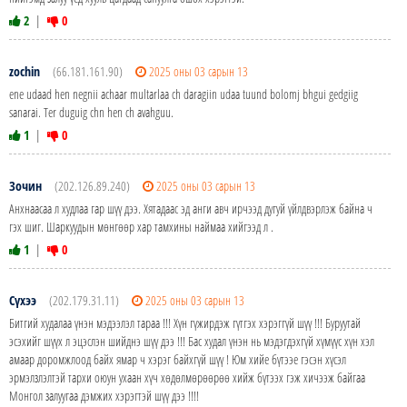
2
|
0
zochin
(66.181.161.90)
2025 оны 03 сарын 13
ene udaad hen negnii achaar multarlaa ch daragiin udaa tuund bolomj bhgui gedgiig
sanarai. Ter duguig chn hen ch avahguu.
1
|
0
Зочин
(202.126.89.240)
2025 оны 03 сарын 13
Анхнаасаа л худлаа гар шүү дээ. Хятадаас эд анги авч ирчээд дугуй үйлдвэрлэж байна ч
гэх шиг. Шаркуудын мөнгөөр хар тамхины наймаа хийгээд л .
1
|
0
Сүхээ
(202.179.31.11)
2025 оны 03 сарын 13
Битгий худалаа үнэн мэдээлэл тараа !!! Хүн гүжирдэж гүтгэх хэрэггүй шүү !!! Буруутай
эсэхийг шүүх л эцэслэн шийднэ шүү дээ !!! Бас худал үнэн нь мэдэгдэхгүй хүмүүс хүн хэл
амаар доромжлоод байх ямар ч хэрэг байхгүй шүү ! Юм хийе бүтээе гэсэн хүсэл
эрмэлзлэлтэй тархи оюун ухаан хүч хөдөлмөрөөрөө хийж бүтээх гэж хичээж байгаа
Монгол залуугаа дэмжих хэрэгтэй шүү дээ !!!!