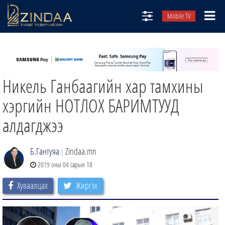
Mobile TV
НИЙТЛЭЛЧИД
ТВ8
Никель Ганбаагийн хар тамхины
ӨГЛӨӨНИЙ СОНИН
АУДИО ЗОХИОЛ
хэргийн НОТЛОХ БАРИМТУУД
ЗИНДАА СЭТГҮҮЛ
алдагджээ
Б.Гантуяа
Zindaa.mn
|
2019 оны 04 сарын 18
Хуваалцах
Жиргэх