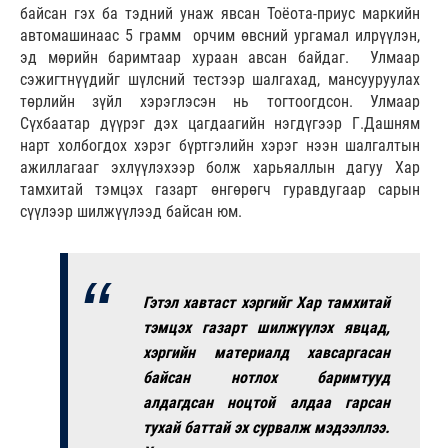
байсан гэх ба тэдний унаж явсан Тоёота-приус маркийн
автомашинаас 5 грамм орчим өвсний ургамал илрүүлэн,
эд мөрийн баримтаар хураан авсан байдаг. Улмаар
сэжигтнүүдийг шүлсний тестээр шалгахад, мансууруулах
төрлийн зүйл хэрэглэсэн нь тогтоогдсон. Улмаар
Сүхбаатар дүүрэг дэх цагдаагийн нэгдүгээр Г.Дашням
нарт холбогдох хэрэг бүртгэлийн хэрэг нээн шалгалтын
ажиллагааг эхлүүлэхээр болж харьяаллын дагуу Хар
тамхитай тэмцэх газарт өнгөрөгч гуравдугаар сарын
сүүлээр шилжүүлээд байсан юм.
Гэтэл хавтаст хэргийг Хар тамхитай
тэмцэх газарт шилжүүлэх явцад,
хэргийн материалд хавсаргасан
байсан нотлох баримтууд
алдагдсан ноцтой алдаа гарсан
тухай баттай эх сурвалж мэдээллээ.