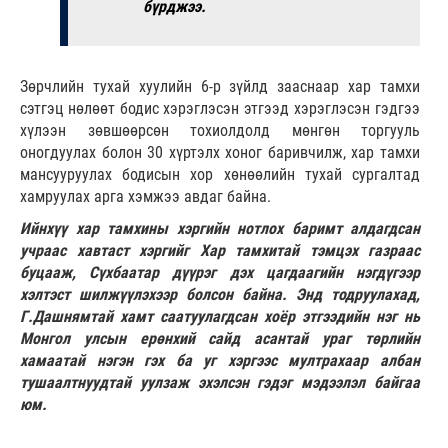
бүрджээ.
Зөрчлийн тухай хуулийн 6-р зүйлд зааснаар хар тамхи
сэтгэц нөлөөт бодис хэрэглэсэн этгээд хэрэглэсэн гэдгээ
хүлээн зөвшөөрсөн тохиолдолд мөнгөн торгууль
оногдуулах болон 30 хүртэлх хоног баривчилж, хар тамхи
мансууруулах бодисын хор хөнөөлийн тухай сургалтад
хамруулах арга хэмжээ авдаг байна.
Ийнхүү хар тамхины хэргийн нотлох баримт алдагдсан
учраас хавтаст хэргийг Хар тамхитай тэмцэх газраас
буцааж, Сүхбаатар дүүрэг дэх цагдаагийн нэгдүгээр
хэлтэст шилжүүлэхээр болсон байна. Энд тодруулахад,
Г.Дашнямтай хамт саатуулагдсан хоёр этгээдийн нэг нь
Монгол улсын ерөнхий сайд асантай ураг төрлийн
хамаатай нэгэн гэх ба уг хэргээс мултрахаар албан
тушаалтнуудтай уулзаж эхэлсэн гэдэг мэдээлэл байгаа
юм.