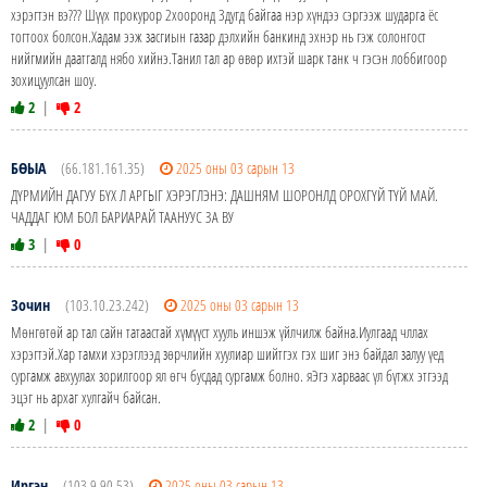
хэрэгтэн вэ??? Шүүх прокурор 2хооронд 3дугд байгаа нэр хүндээ сэргээж шударга ёс
тогтоох болсон.Хадам ээж засгиын газар дэлхийн банкинд эхнэр нь гэж солонгост
нийгмийн даатгалд нябо хийнэ.Танил тал ар ѳвѳр ихтэй шарк танк ч гэсэн лоббигоор
зохицуулсан шоу.
2
|
2
БӨЫА
(66.181.161.35)
2025 оны 03 сарын 13
ДҮРМИЙН ДАГУУ БҮХ Л АРГЫГ ХЭРЭГЛЭНЭ: ДАШНЯМ ШОРОНЛД ОРОХГҮЙ ТҮЙ МАЙ.
ЧАДДАГ ЮМ БОЛ БАРИАРАЙ ТААНУУС ЗА ВУ
3
|
0
Зочин
(103.10.23.242)
2025 оны 03 сарын 13
Мѳнгѳтѳй ар тал сайн татаастай хүмүүст хууль иншэж үйлчилж байна.Иулгаад чллах
хэрэгтэй.Хар тамхи хэрэглээд зѳрчлийн хуулиар шийтгэх гэх шиг энэ байдал залуу үед
сургамж авхуулах зорилгоор ял ѳгч бусдад сургамж болно. яЭгэ харваас үл бүтжх этгээд
эцэг нь архаг хулгайч байсан.
2
|
0
Иргэн
(103.9.90.53)
2025 оны 03 сарын 13