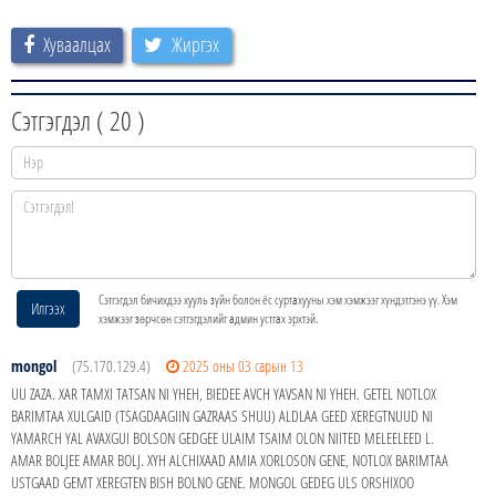
Хуваалцах
Жиргэх
Сэтгэгдэл (
20
)
Сэтгэгдэл бичихдээ хууль зүйн болон ёс суртахууны хэм хэмжээг хүндэтгэнэ үү. Хэм
Илгээх
хэмжээг зөрчсөн сэтгэгдэлийг админ устгах эрхтэй.
mongol
(75.170.129.4)
2025 оны 03 сарын 13
UU ZAZA. XAR TAMXI TATSAN NI YHEH, BIEDEE AVCH YAVSAN NI YHEH. GETEL NOTLOX
BARIMTAA XULGAID (TSAGDAAGIIN GAZRAAS SHUU) ALDLAA GEED XEREGTNUUD NI
YAMARCH YAL AVAXGUI BOLSON GEDGEE ULAIM TSAIM OLON NIITED MELEELEED L.
AMAR BOLJEE AMAR BOLJ. XYH ALCHIXAAD AMIA XORLOSON GENE, NOTLOX BARIMTAA
USTGAAD GEMT XEREGTEN BISH BOLNO GENE. MONGOL GEDEG ULS ORSHIXOO