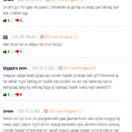
За гүй л дээ. Нэг удаа гэж шааассс. Ганбаагийн ах дүү нар нь татаад сууж байгаад гарч
ирж л байсан шдд
2
|
2
Jjjjj
(176.187.190.87)
2025 оны 03 сарын 13
Хамт татсан хүн нь сайдын хүү гэсэн биз дээ
3
|
1
Шударга үнэн.
(103.10.23.242)
2025 оны 03 сарын 13
Нямдорж сайдаа танай цагдаа нар хэргийн баримт устгасаар байх уу??? Мѳнгѳтѳй ар
тал сайтай гэгдэх баячууд улс тѳрийн хүрээлэлийн энэ мэт хар тамхичид хэргээс
мултарсаар залуу үед нийгэмд буруу үр тарисаар.Тѳрийг тѳмѳр нүүр хаачив!!!!!!!
3
|
0
зочин
(103.10.23.242)
2025 оны 03 сарын 13
Никель энэ тэр гэсэн энэ рецедивистийн удам Дашням болон хам хэрэштэнгүүдэд тѳр
тѳмѳр нүүрээ үзүүлэх хэрэгтэй.Нэг татахад зѳрчилийн хууль үйлчилнэ.Мѳнгѳ тѳлѳхѳд
хэргийн баримт устгана яиар урт гартай тѳриын цагдаа хуулиар тоглоом хийсэн гэмт