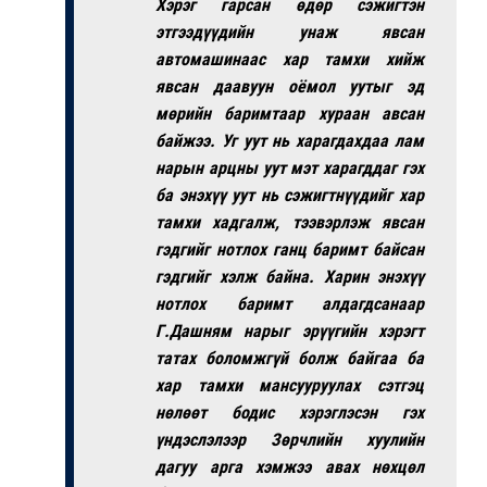
Хэрэг гарсан өдөр сэжигтэн
этгээдүүдийн унаж явсан
автомашинаас хар тамхи хийж
явсан даавуун оёмол уутыг эд
мөрийн баримтаар хураан авсан
байжээ. Уг уут нь харагдахдаа лам
нарын арцны уут мэт харагддаг гэх
ба энэхүү уут нь сэжигтнүүдийг хар
тамхи хадгалж, тээвэрлэж явсан
гэдгийг нотлох ганц баримт байсан
гэдгийг хэлж байна. Харин энэхүү
нотлох баримт алдагдсанаар
Г.Дашням нарыг эрүүгийн хэрэгт
татах боломжгүй болж байгаа ба
хар тамхи мансууруулах сэтгэц
нөлөөт бодис хэрэглэсэн гэх
үндэслэлээр Зөрчлийн хуулийн
дагуу арга хэмжээ авах нөхцөл