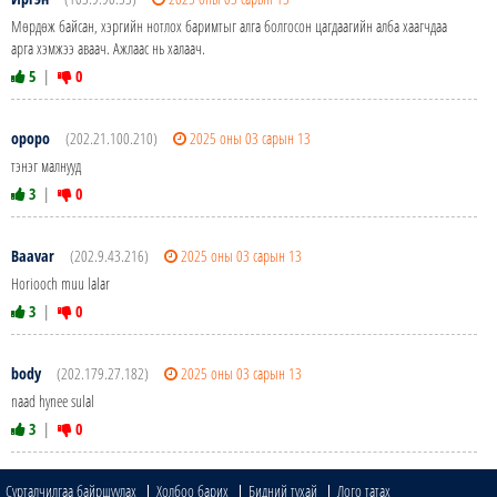
Мөрдөж байсан, хэргийн нотлох баримтыг алга болгосон цагдаагийн алба хаагчдаа
арга хэмжээ аваач. Ажлаас нь халаач.
5
|
0
ороро
(202.21.100.210)
2025 оны 03 сарын 13
тэнэг малнууд
3
|
0
Baavar
(202.9.43.216)
2025 оны 03 сарын 13
Horiooch muu lalar
3
|
0
body
(202.179.27.182)
2025 оны 03 сарын 13
naad hynee sulal
3
|
0
Сурталчилгаа байршуулах
Холбоо барих
Бидний тухай
Лого татах