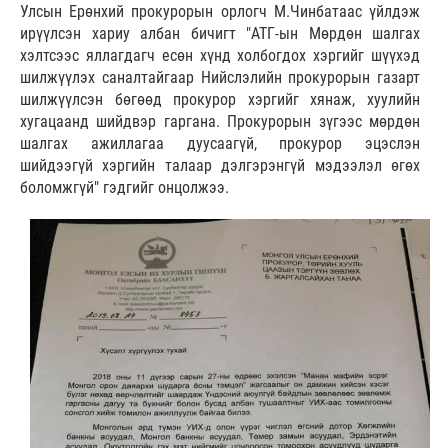
Улсын Ерөнхий прокурорын орлогч М.Чинбатаас үйлдэж
ирүүлсэн хариу албан бичигт "АТГ-ын Мөрдөн шалгах
хэлтсээс яллагдагч есөн хүнд холбогдох хэргийг шүүхэд
шилжүүлэх саналтайгаар Нийслэлийн прокурорын газарт
шилжүүлсэн бөгөөд прокурор хэргийг хянаж, хуулийн
хугацаанд шийдвэр гаргана. Прокурорын зүгээс мөрдөн
шалгах ажиллагаа дуусаагүй, прокурор эцэслэн
шийдээгүй хэргийн талаар дэлгэрэнгүй мэдээлэл өгөх
боломжгүй" гэдгийг онцолжээ.