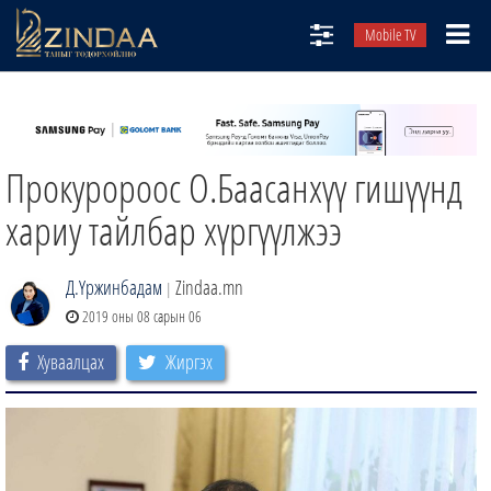
Mobile TV
НИЙТЛЭЛЧИД
ТВ8
Прокуророос О.Баасанхүү гишүүнд
ӨГЛӨӨНИЙ СОНИН
АУДИО ЗОХИОЛ
хариу тайлбар хүргүүлжээ
ЗИНДАА СЭТГҮҮЛ
Д.Үржинбадам
Zindaa.mn
|
2019 оны 08 сарын 06
Хуваалцах
Жиргэх