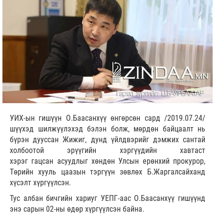
УИХ-ын гишүүн О.Баасанхүү өнгөрсөн сард /2019.07.24/
шүүхэд шилжүүлэхэд бэлэн болж, мөрдөн байцаалт нь
бүрэн дууссан Жижиг, дунд үйлдвэрийг дэмжих сантай
холбоотой эрүүгийн хэргүүдийн хавтаст
хэрэг гацсан асуудлыг хөндөн Улсын ерөнхий прокурор,
Төрийн хууль цаазын тэргүүн зөвлөх Б.Жаргалсайханд
хүсэлт хүргүүлсэн.
Тус албан бичгийн хариуг УЕПГ-аас О.Баасанхүү гишүүнд
энэ сарын 02-ны өдөр хүргүүлсэн байна.